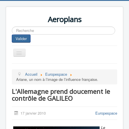
Aeroplans
Rechercher
Valider
Toggle
Navigation
Home
Accueil
Europespace
Aviation Commerciale
Ariane, un nom à l’image de l’influence française.
Aviation d'Affaire
L'Allemagne prend doucement le
Aviation Militaire
contrôle de GALILEO
Europespace
17 janvier 2010
Europespace
Drones
Le