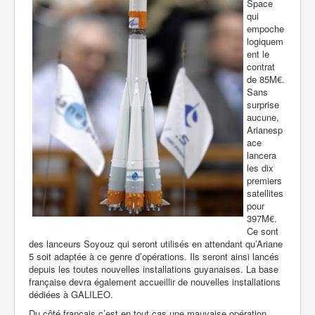
Space
qui
empoche
logiquem
ent le
contrat
de 85M€.
Sans
surprise
aucune,
Arianesp
ace
lancera
les dix
premiers
satellites
pour
397M€.
Ce sont
des lanceurs Soyouz qui seront utilisés en attendant qu’Ariane
5 soit adaptée à ce genre d’opérations. Ils seront ainsi lancés
depuis les toutes nouvelles installations guyanaises. La base
française devra également accueillir de nouvelles installations
dédiées à GALILEO.
Du côté français c’est en tout cas une mauvaise opération.