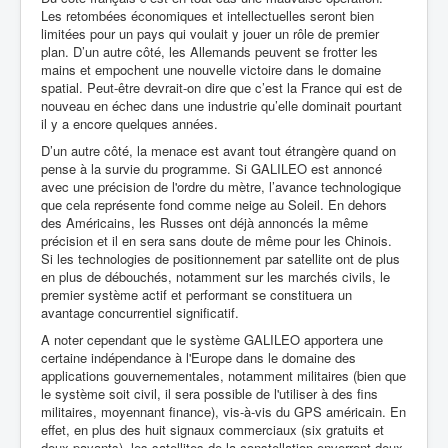
Les retombées économiques et intellectuelles seront bien
limitées pour un pays qui voulait y jouer un rôle de premier
plan. D’un autre côté, les Allemands peuvent se frotter les
mains et empochent une nouvelle victoire dans le domaine
spatial. Peut-être devrait-on dire que c’est la France qui est de
nouveau en échec dans une industrie qu’elle dominait pourtant
il y a encore quelques années.
D’un autre côté, la menace est avant tout étrangère quand on
pense à la survie du programme. Si GALILEO est annoncé
avec une précision de l'ordre du mètre, l’avance technologique
que cela représente fond comme neige au Soleil. En dehors
des Américains, les Russes ont déjà annoncés la même
précision et il en sera sans doute de même pour les Chinois.
Si les technologies de positionnement par satellite ont de plus
en plus de débouchés, notamment sur les marchés civils, le
premier système actif et performant se constituera un
avantage concurrentiel significatif.
A noter cependant que le système GALILEO apportera une
certaine indépendance à l'Europe dans le domaine des
applications gouvernementales, notamment militaires (bien que
le système soit civil, il sera possible de l'utiliser à des fins
militaires, moyennant finance), vis-à-vis du GPS américain. En
effet, en plus des huit signaux commerciaux (six gratuits et
deux payants), les satellites de la constellation enverront deux