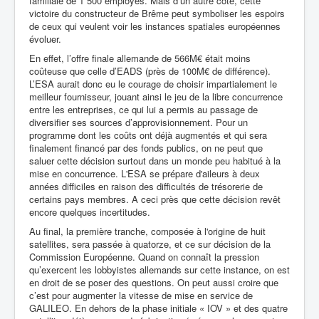
familiale de 1 500 employés. Mais d’un autre côté, cette
victoire du constructeur de Brême peut symboliser les espoirs
de ceux qui veulent voir les instances spatiales européennes
évoluer.
En effet, l’offre finale allemande de 566M€ était moins
coûteuse que celle d’EADS (près de 100M€ de différence).
L’ESA aurait donc eu le courage de choisir impartialement le
meilleur fournisseur, jouant ainsi le jeu de la libre concurrence
entre les entreprises, ce qui lui a permis au passage de
diversifier ses sources d’approvisionnement. Pour un
programme dont les coûts ont déjà augmentés et qui sera
finalement financé par des fonds publics, on ne peut que
saluer cette décision surtout dans un monde peu habitué à la
mise en concurrence. L'ESA se prépare d'aileurs à deux
années difficiles en raison des difficultés de trésorerie de
certains pays membres. A ceci près que cette décision revêt
encore quelques incertitudes.
Au final, la première tranche, composée à l'origine de huit
satellites, sera passée à quatorze, et ce sur décision de la
Commission Européenne. Quand on connaît la pression
qu’exercent les lobbyistes allemands sur cette instance, on est
en droit de se poser des questions. On peut aussi croire que
c’est pour augmenter la vitesse de mise en service de
GALILEO. En dehors de la phase initiale « IOV » et des quatre