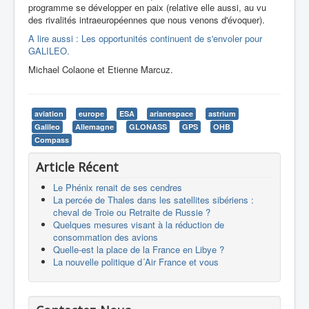
programme se développer en paix (relative elle aussi, au vu
des rivalités intraeuropéennes que nous venons d'évoquer).
A lire aussi : Les opportunités continuent de s'envoler pour
GALILEO.
Michael Colaone et Etienne Marcuz.
aviation
europe
ESA
arianespace
astrium
Galileo
Allemagne
GLONASS
GPS
OHB
Compass
Article Récent
Le Phénix renait de ses cendres
La percée de Thales dans les satellites sibériens :
cheval de Troie ou Retraite de Russie ?
Quelques mesures visant à la réduction de
consommation des avions
Quelle-est la place de la France en Libye ?
La nouvelle politique d´Air France et vous