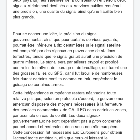
signaux strictement destinés aux services publics requèrant
une précision, une qualité du signal ainsi qu'une fiabilité bien
plus grande.
Pour se donner une idée, la précision du signal
gouvernemental, ainsi que pour certains services payants,
pourrait être inférieure à dix centimètres si le signal satellite
est complété par des signaux en provenance de stations
terrestres, tandis que le signal gratuit aurait une précision de
quatre mètres. Le signal sera par ailleurs crypté et protégé
contre les tentatives de leurrage et de brouillage, qui furent une
des grosses failles du GPS, car il fut brouillé de nombreuses
fois durant certains conflits comme en Irak, empêchant le
guidage de certaines armes.
Cette indépendance européenne restera néanmoins toute
relative puisque, selon un protocole d'accord, le gouvernement
américain disposera des moyens nécessaires à la fermeture
des services commerciaux de GALILEO dans certaines zones,
par exemple en cas de conflit. Les deux signaux
gouvernementaux ne sont cependant pas
a priori
concernés
par cet accord et resteraient donc sous contrôle européen.
Cette concession fut nécessaire aux Européens pour obtenir
l'accord tacite américain, afin que ceux-ci laissent le