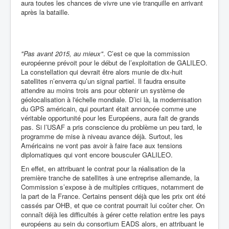
aura toutes les chances de vivre une vie tranquille en arrivant
après la bataille.
"Pas avant 2015, au mieux"
. C’est ce que la commission
européenne prévoit pour le début de l’exploitation de GALILEO.
La constellation qui devrait être alors munie de dix-huit
satellites n’enverra qu’un signal partiel. Il faudra ensuite
attendre au moins trois ans pour obtenir un système de
géolocalisation à l'échelle mondiale. D’ici là, la modernisation
du GPS américain, qui pourtant était annoncée comme une
véritable opportunité pour les Européens, aura fait de grands
pas. Si l’USAF a pris conscience du problème un peu tard, le
programme de mise à niveau avance déjà. Surtout, les
Américains ne vont pas avoir à faire face aux tensions
diplomatiques qui vont encore bousculer GALILEO.
En effet, en attribuant le contrat pour la réalisation de la
première tranche de satellites à une entreprise allemande, la
Commission s’expose à de multiples critiques, notamment de
la part de la France. Certains pensent déjà que les prix ont été
cassés par OHB, et que ce contrat pourrait lui coûter cher. On
connaît déjà les difficultés à gérer cette relation entre les pays
européens au sein du consortium EADS alors, en attribuant le