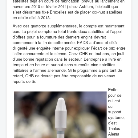
satellites déjà en cours de fabrication (prévus au lancement en
novembre 2010 et février 2011) chez Astrium, l’objectif que
s’est désormais fixé Bruxelles est de placer dix-huit satellites
en orbite d’ici à 2013.
Avec ces quatorze supplémentaires, le compte est maintenant
bon. Le projet compte au total trente deux satellites et l’appel
d’offres pour la fourniture des derniers engins devrait
commencer à la fin de cette année. EADS a d’ores et déjà
diligenté une enquête interne pour expliquer l’écart de prix entre
l’offre concurrente et la sienne. Chez OHB en tout cas, on jouit
d’une bonne réputation dans le secteur. L’entreprise a livré en
temps et en heure et surtout sans surcoûts cinq satellites
militaires à l’armée allemande. Si le programme a pris tant de
retard, OHB ne devrait pas être responsable de nouveaux
reports de tir.
Enfin,
pour ce
qui est
du
support
système,
c’est
Thales
Alenia