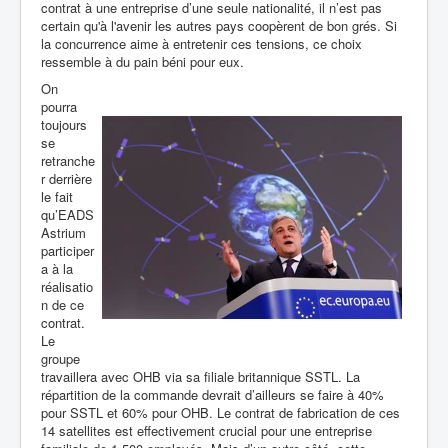
contrat à une entreprise d’une seule nationalité, il n’est pas
certain qu'à l'avenir les autres pays coopèrent de bon grés. Si
la concurrence aime à entretenir ces tensions, ce choix
ressemble à du pain béni pour eux.
On
pourra
toujours
se
retranche
r derrière
le fait
qu’EADS
Astrium
participer
a à la
réalisatio
n de ce
contrat.
Le
groupe
travaillera avec OHB via sa filiale britannique SSTL. La
répartition de la commande devrait d’ailleurs se faire à 40%
pour SSTL et 60% pour OHB. Le contrat de fabrication de ces
14 satellites est effectivement crucial pour une entreprise