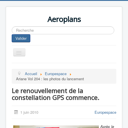
Aeroplans
Rechercher
Valider
Toggle
Navigation
Home
Accueil
Europespace
Aviation Commerciale
Ariane Vol 204 : les photos du lancement
Aviation d'Affaire
Le renouvellement de la
Aviation Militaire
constellation GPS commence.
Europespace
1 juin 2010
Europespace
Drones
Après le