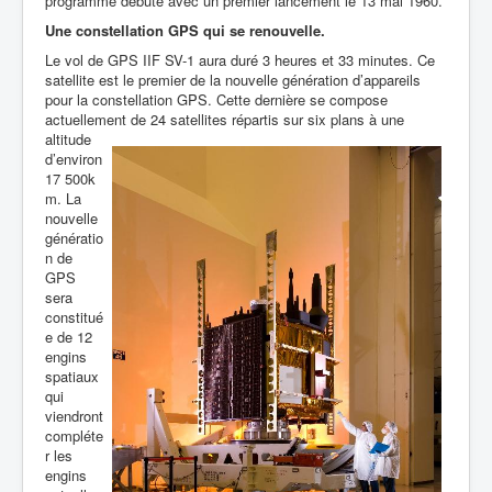
programme débuté avec un premier lancement le 13 mai 1960.
Une constellation GPS qui se renouvelle.
Le vol de GPS IIF SV-1 aura duré 3 heures et 33 minutes. Ce
satellite est le premier de la nouvelle génération d’appareils
pour la constellation GPS. Cette dernière se compose
actuellement de 24 satellites répartis
sur six plans à une
altitude
d’environ
17 500k
m. La
nouvelle
génératio
n de
GPS
sera
constitué
e de 12
engins
spatiaux
qui
viendront
compléte
r les
engins