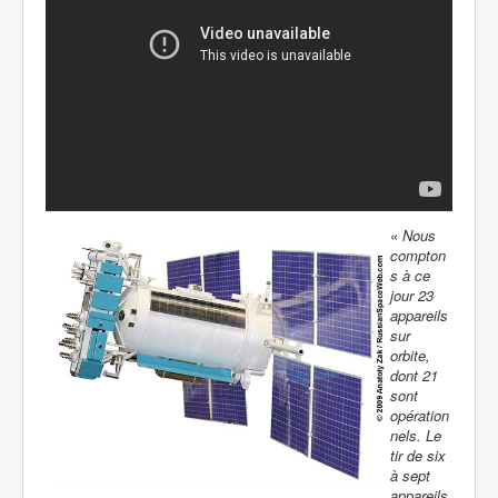
«
Nous
compton
s à ce
jour 23
appareils
sur
orbite,
dont 21
sont
opération
nels. Le
tir de six
à sept
appareils