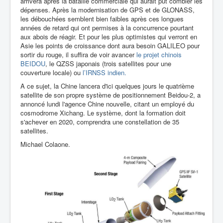
arrivera après la bataille commerciale qui aurait put combler les
dépenses. Après la modernisation de GPS et de GLONASS,
les débouchées semblent bien faibles après ces longues
années de retard qui ont permises à la concurrence pourtant
aux abois de réagir. Et pour les plus optimistes qui verront en
Asie les points de croissance dont aura besoin GALILEO pour
sortir du rouge, il suffira de voir avancer
le projet chinois
BEIDOU
, le
QZSS japonais (trois satellites pour une
couverture locale)
ou
l’
IRNSS indien.
A ce sujet, la Chine lancera d'ici quelques jours le quatrième
satellite de son propre système de positionnement Beidou-2, a
annoncé lundi l'agence Chine nouvelle, citant un employé du
cosmodrome Xichang. Le système, dont la formation doit
s'achever en 2020, comprendra une constellation de 35
satellites.
Michael Colaone.