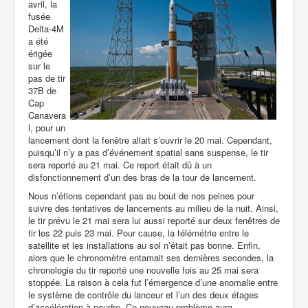
avril, la
fusée
Delta-4M
a été
érigée
sur le
pas de tir
37B de
Cap
Canavera
l, pour un
lancement dont la fenêtre allait s’ouvrir le 20 mai. Cependant,
puisqu’il n’y a pas d’événement spatial sans suspense, le tir
sera reporté au 21 mai. Ce report était dû à un
disfonctionnement d’un des bras de la tour de lancement.
Nous n’étions cependant pas au bout de nos peines pour
suivre des tentatives de lancements au milieu de la nuit. Ainsi,
le tir prévu le 21 mai sera lui aussi reporté sur deux fenêtres de
tir les 22 puis 23 mai. Pour cause, la télémétrie entre le
satellite et les installations au sol n’était pas bonne. Enfin,
alors que le chronomètre entamait ses dernières secondes, la
chronologie du tir reporté une nouvelle fois au 25 mai sera
stoppée. La raison à cela fut l’émergence d’une anomalie entre
le système de contrôle du lanceur et l’un des deux étages
d’accélération à poudre. Ce nouveau problème aura