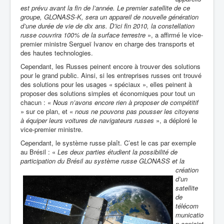
est prévu avant la fin de l’année. Le premier satellite de ce
groupe, GLONASS-K, sera un appareil de nouvelle génération
d’une durée de vie de dix ans. D’ici fin 2010, la constellation
russe couvrira 100% de la surface terrestre
», a affirmé le vice-
premier ministre Sergueï Ivanov en charge des transports et
des hautes technologies.
Cependant, les Russes peinent encore à trouver des solutions
pour le grand public. Ainsi, si les entreprises russes ont trouvé
des solutions pour les usages « spéciaux », elles peinent à
proposer des solutions simples et économiques pour tout un
chacun : «
Nous n’avons encore rien à proposer de compétitif
» sur ce plan, et «
nous ne pouvons pas pousser les citoyens
à équiper leurs voitures de navigateurs russes
», a déploré le
vice-premier ministre.
Cependant, le système russe plaît. C’est le cas par exemple
au Brésil : «
Les deux parties étudient la possibilité de
participation du
Brésil au système
russe GLONASS et la
création
d’un
satellite
de
télécom
municatio
n conjoint