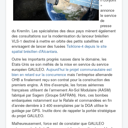
»
annonce
le service
de
presse
du Kremlin. Les spécialistes des deux pays mènent également
des consultations sur la modernisation du lanceur brésilien
VLS-1 destiné à mettre en orbite des petits satellites et
envisagent de lancer des fusées
Tsiklone-4 depuis le site
spatial brésilien d’Alcantara
.
Outre les importants progrès russes dans le domaine, les
Etats-Unis se son méfiés de la mise en service du service
européen GALILEO.
Aujourd’hui le projet communautaire est
bien en retard sur la concurrence
mais l’entreprise allemande
OHB a finalement reçu son contrat pour la construction des
premiers engins. A titre d’exemple, les forces aériennes
françaises utilisent de l’armement Air-Sol Modulaire (AASM)
fabriqué par Sagem (Groupe SAFRAN). Hors, ces bombes
embarquées notamment sur le Rafale et commandées en fin
d’année dernière à 3 400 exemplaires par la DGA utilise le
guidage par GPS. Inutile donc de rappeler la portée stratégique
du projet GALILEO.
Malheureusement, force est de constater que GALILEO