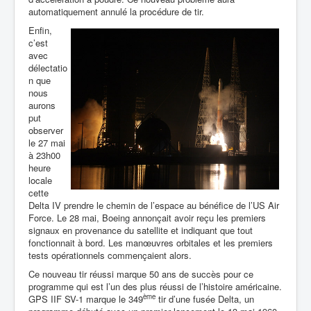
automatiquement annulé la procédure de tir.
Enfin,
c’est
avec
délectatio
n que
nous
aurons
put
observer
le 27 mai
à 23h00
heure
locale
cette
Delta IV prendre le chemin de l’espace au bénéfice de l’US Air
Force. Le 28 mai, Boeing annonçait avoir reçu les premiers
signaux en provenance du satellite et indiquant que tout
fonctionnait à bord. Les manœuvres orbitales et les premiers
tests opérationnels commençaient alors.
Ce nouveau tir réussi marque 50 ans de succès pour ce
programme qui est l’un des plus réussi de l’histoire américaine.
ème
GPS IIF SV-1 marque le 349
tir d’une fusée Delta, un