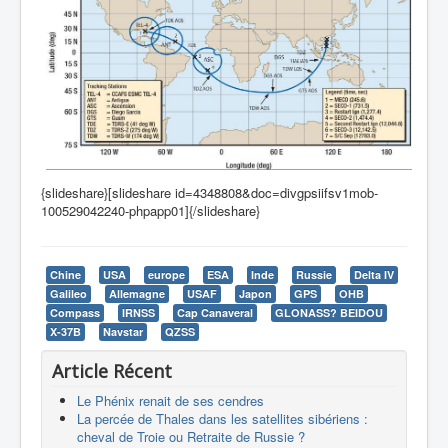
{slideshare}[slideshare id=4348808&doc=divgpsiifsv1mob-
100529042240-phpapp01]{/slideshare}
Chine
USA
europe
ESA
Inde
Russie
Delta IV
Galileo
Allemagne
USAF
Japon
GPS
OHB
Compass
IRNSS
Cap Canaveral
GLONASS? BEIDOU
X-37B
Navstar
QZSS
Article Récent
Le Phénix renait de ses cendres
La percée de Thales dans les satellites sibériens :
cheval de Troie ou Retraite de Russie ?