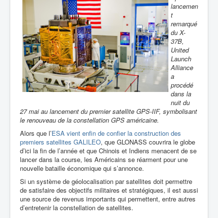
lancemen
t
remarqué
du X-
37B,
United
Launch
Alliance
a
procédé
dans la
nuit du
27 mai au lancement du premier satellite GPS-IIF, symbolisant
le renouveau de la constellation GPS américaine.
Alors que l’
ESA vient enfin de confier la construction des
premiers satellites GALILEO
, que GLONASS couvrira le globe
d’ici la fin de l’année et que Chinois et Indiens menacent de se
lancer dans la course, les Américains se réarment pour une
nouvelle bataille économique qui s’annonce.
Si un système de géolocalisation par satellites doit permettre
de satisfaire des objectifs militaires et stratégiques, il est aussi
une source de revenus importants qui permettent, entre autres
d’entretenir la constellation de satellites.