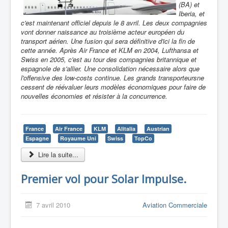
(BA) et
Iberia, et
c'est maintenant officiel depuis le 8 avril. Les deux compagnies
vont donner naissance au troisième acteur européen du
transport aérien. Une fusion qui sera définitive d'ici la fin de
cette année. Après Air France et KLM en 2004, Lufthansa et
Swiss en 2005, c'est au tour des compagnies britannique et
espagnole de s'allier. Une consolidation nécessaire alors que
l'offensive des low-costs continue. Les grands transporteursne
cessent de réévaluer leurs modèles économiques pour faire de
nouvelles économies et résister à la concurrence.
France
Air France
KLM
Alitalia
Austrian
Espagne
Royaume Uni
Swiss
TopCo
Lire la suite...
Premier vol pour Solar Impulse.
7 avril 2010
Aviation Commerciale