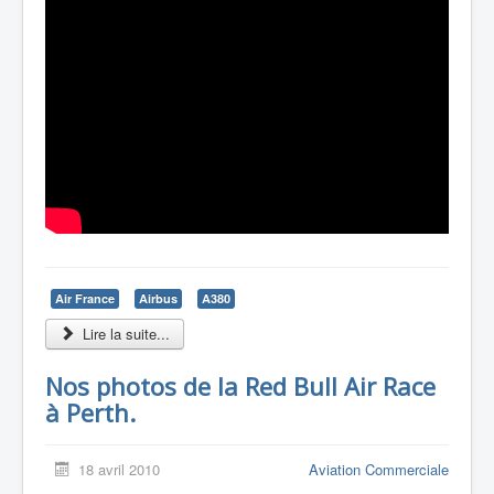
Air France
Airbus
A380
Lire la suite...
Nos photos de la Red Bull Air Race
à Perth.
18 avril 2010
Aviation Commerciale