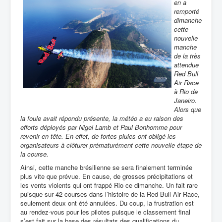
en a
remporté
dimanche
cette
nouvelle
manche
de la très
attendue
Red Bull
Air Race
à Rio de
Janeiro.
Alors que
la foule avait répondu présente, la météo a eu raison des
efforts déployés par Nigel Lamb et Paul Bonhomme pour
revenir en tête. En effet, de fortes pluies ont obligé les
organisateurs à clôturer prématurément cette nouvelle étape de
la course.
Ainsi, cette manche brésilienne se sera finalement terminée
plus vite que prévue. En cause, de grosses précipitations et
les vents violents qui ont frappé Rio ce dimanche. Un fait rare
puisque sur 42 courses dans l’histoire de la Red Bull Air Race,
seulement deux ont été annulées. Du coup, la frustration est
au rendez-vous pour les pilotes puisque le classement final
s’est fait sur la base des résultats des qualifications du