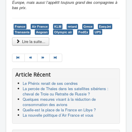
Europe, mais aussi l’appétit toujours grand des compagnies à
bas prix.
France
Air France
KLM
retard
Grece
EasyJet
Transavia
Aegean
Olympic air
FedEx
UPS
Lire la suite...
Article Récent
Le Phénix renait de ses cendres
La percée de Thales dans les satellites sibériens :
cheval de Troie ou Retraite de Russie ?
Quelques mesures visant à la réduction de
consommation des avions
Quelle-est la place de la France en Libye ?
La nouvelle politique d´Air France et vous