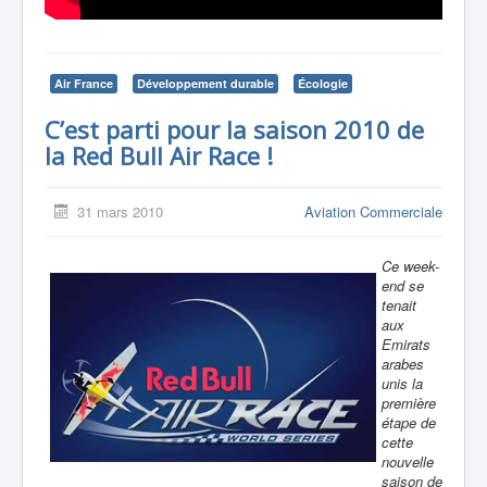
Air France
Développement durable
Écologie
C’est parti pour la saison 2010 de
la Red Bull Air Race !
31 mars 2010
Aviation Commerciale
Ce week-
end se
tenait
aux
Emirats
arabes
unis la
première
étape de
cette
nouvelle
saison de