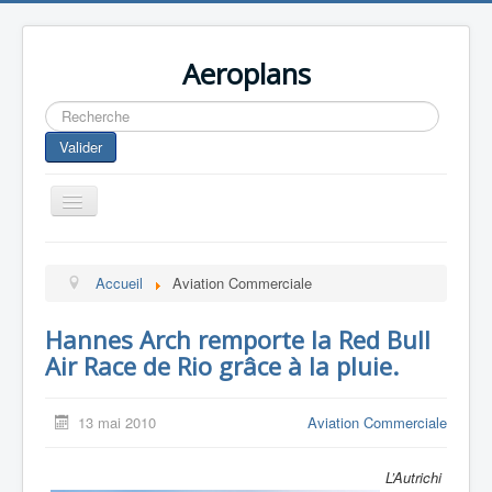
Aeroplans
Rechercher
Valider
Toggle
Navigation
Home
Accueil
Aviation Commerciale
Aviation Commerciale
Aviation d'Affaire
Hannes Arch remporte la Red Bull
Air Race de Rio grâce à la pluie.
Aviation Militaire
Europespace
13 mai 2010
Aviation Commerciale
Drones
L’Autrichi