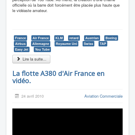
officielle où la barre doit forcément être placée plus haute que
le vidéaste amateur.
France
Air France
KLM
retard
Austrian
Boeing
Airbus
Allemagne
Royaume Uni
Swiss
TAP
Easy Jet
You Tube
Lire la suite...
La flotte A380 d'Air France en
vidéo.
24 avril 2010
Aviation Commerciale