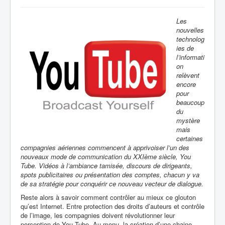
Les
nouvelles
technolog
ies de
l’informati
on
relèvent
encore
pour
beaucoup
du
mystère
mais
certaines
compagnies aériennes commencent à apprivoiser l’un des
nouveaux mode de communication du XXIème siècle, You
Tube. Vidéos à l’ambiance tamisée, discours de dirigeants,
spots publicitaires ou présentation des comptes, chacun y va
de sa stratégie pour conquérir ce nouveau vecteur de dialogue.
Reste alors à savoir comment contrôler au mieux ce glouton
qu’est Internet. Entre protection des droits d’auteurs et contrôle
de l’image, les compagnies doivent révolutionner leur
perception de You Tube. Au menu, la création d’une chaine