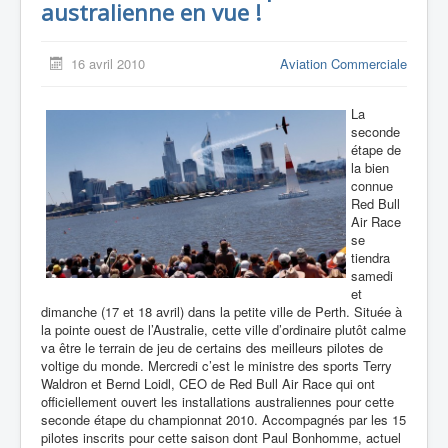
australienne en vue !
16 avril 2010
Aviation Commerciale
La
seconde
étape de
la bien
connue
Red Bull
Air Race
se
tiendra
samedi
et
dimanche (17 et 18 avril) dans la petite ville de Perth. Située à
la pointe ouest de l’Australie, cette ville d’ordinaire plutôt calme
va être le terrain de jeu de certains des meilleurs pilotes de
voltige du monde. Mercredi c’est le ministre des sports Terry
Waldron et Bernd Loidl, CEO de Red Bull Air Race qui ont
officiellement ouvert les installations australiennes pour cette
seconde étape du championnat 2010. Accompagnés par les 15
pilotes inscrits pour cette saison dont Paul Bonhomme, actuel