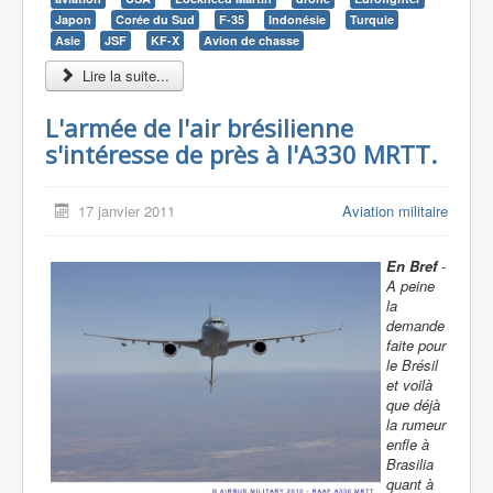
Japon
Corée du Sud
F-35
Indonésie
Turquie
Asie
JSF
KF-X
Avion de chasse
Lire la suite...
L'armée de l'air brésilienne
s'intéresse de près à l'A330 MRTT.
17 janvier 2011
Aviation militaire
En Bref
-
A peine
la
demande
faite pour
le Brésil
et voilà
que déjà
la rumeur
enfle à
Brasilia
quant à