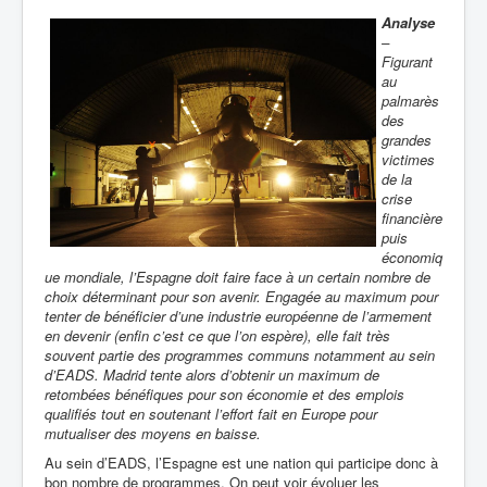
Analyse
–
Figurant
au
palmarès
des
grandes
victimes
de la
crise
financière
puis
économiq
ue mondiale, l’Espagne doit faire face à un certain nombre de
choix déterminant pour son avenir. Engagée au maximum pour
tenter de bénéficier d’une industrie européenne de l’armement
en devenir (enfin c’est ce que l’on espère), elle fait très
souvent partie des programmes communs notamment au sein
d’EADS. Madrid tente alors d’obtenir un maximum de
retombées bénéfiques pour son économie et des emplois
qualifiés tout en soutenant l’effort fait en Europe pour
mutualiser des moyens en baisse.
Au sein d’EADS, l’Espagne est une nation qui participe donc à
bon nombre de programmes. On peut voir évoluer les