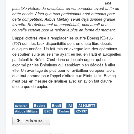
une
possible victoire du ravitailleur en vol européen avant la fin de
cette année. Alors que trois participants sont attendus pour
cette compétition, Airbus Military serait déjà donnée grande
favorite. Si l'évènement se concrétisait, cela serait une
nouvelle victoire pour le tanker le plus en forme du moment.
L'appel d'offres vise à remplacer les quatre Boeing KC-135
(707) dont les taux disponibilité sont en chute libre depuis
quelques années. Un fait mis en exergue lors des opérations
de soutien suite au séisme ayant eu lieu en Haïti et auxquelles
participait le Brésil. C'est donc un besoin urgent qui est
exprimé par les Brésiliens qui semblent bien décidés à aller
vite. Un avantage de plus pour le ravitailleur européen alors
que tout comme pour l'appel d'offres aux Etats-Unis, Boeing
n'est pas en mesure de rivaliser avec un avion fait d'autre
chose que de papier.
aviation
Boeing
Bresil
IAI
A330MRTT
Airbus Military
B767
Tanker
KC-137
Lire la suite...