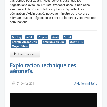
pas perdue pour autant. Nous verrons aussi que les
négociations avec les Emirats avancent dans le bon sens
avec autant de signaux faibles qui nous rappellent les
déclaration d'Alain Juppé, nouveau ministre de la défense,
affirmant que les négociations sont sur le bonne voie avec ces
deux nations.
Boeing
rafale
Gripen
Saab
Bresil
Emirats Arabes Unis
Amérique du Sud
USA? F-18
Moyen Oient
Lire la suite...
Exploitation technique des
aéronefs.
7 février 2011
Aviation militaire