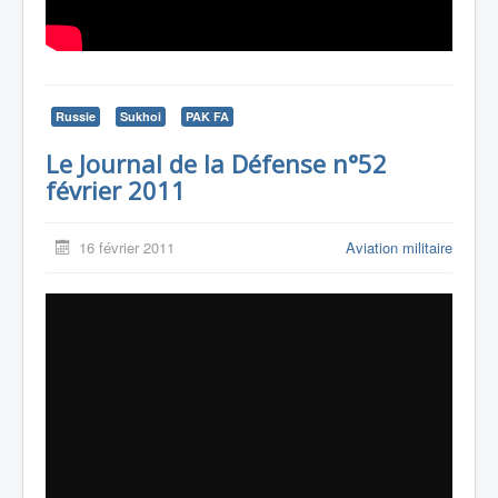
Russie
Sukhoi
PAK FA
Le Journal de la Défense n°52
février 2011
16 février 2011
Aviation militaire