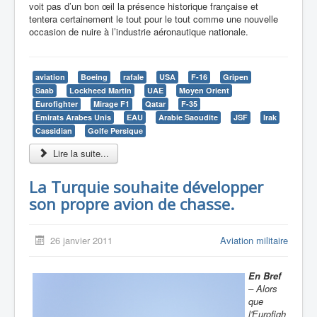
voit pas d’un bon œil la présence historique française et
tentera certainement le tout pour le tout comme une nouvelle
occasion de nuire à l’industrie aéronautique nationale.
aviation
Boeing
rafale
USA
F-16
Gripen
Saab
Lockheed Martin
UAE
Moyen Orient
Eurofighter
Mirage F1
Qatar
F-35
Emirats Arabes Unis
EAU
Arabie Saoudite
JSF
Irak
Cassidian
Golfe Persique
Lire la suite...
La Turquie souhaite développer
son propre avion de chasse.
26 janvier 2011
Aviation militaire
En Bref
– Alors
que
l'Eurofigh