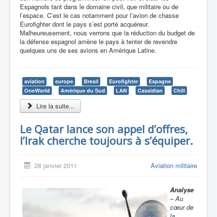
Espagnols tant dans le domaine civil, que militaire ou de
l’espace. C’est le cas notamment pour l’avion de chasse
Eurofighter dont le pays s’est porté acquéreur.
Malheureusement, nous verrons que la réduction du budget de
la défense espagnol amène le pays à tenter de revendre
quelques uns de ses avions en Amérique Latine.
aviation
europe
Bresil
Eurofighter
Espagne
OneWorld
Amérique du Sud
LAN
Cassidian
Chili
Lire la suite...
Le Qatar lance son appel d’offres,
l’Irak cherche toujours à s’équiper.
28 janvier 2011
Aviation militaire
Analyse
– Au
cœur de
la