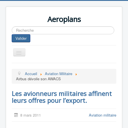
Aeroplans
Rechercher
Valider
Toggle
Navigation
Home
Accueil
Aviation Militaire
Aviation Commerciale
Airbus dévoile son AWACS
Aviation d'Affaire
Les avionneurs militaires affinent
Aviation Militaire
leurs offres pour l’export.
Europespace
Drones
8 mars 2011
Aviation militaire