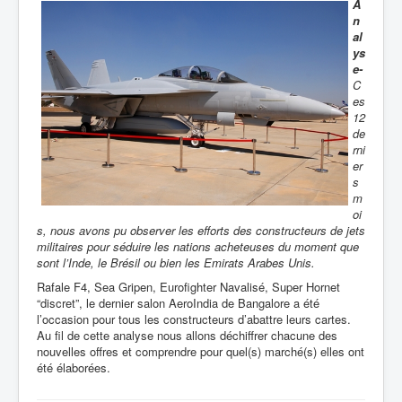
A
n
al
ys
e-
C
es
12
de
rni
er
s
m
oi
s, nous avons pu observer les efforts des constructeurs de jets
militaires pour séduire les nations acheteuses du moment que
sont l’Inde, le Brésil ou bien les Emirats Arabes Unis.
Rafale F4, Sea Gripen, Eurofighter Navalisé, Super Hornet
“discret”, le dernier salon AeroIndia de Bangalore a été
l’occasion pour tous les constructeurs d’abattre leurs cartes.
Au fil de cette analyse nous allons déchiffrer chacune des
nouvelles offres et comprendre pour quel(s) marché(s) elles ont
été élaborées.