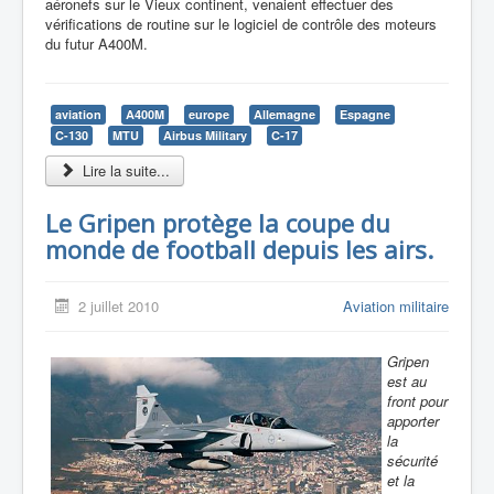
aéronefs sur le Vieux continent, venaient effectuer des
vérifications de routine sur le logiciel de contrôle des moteurs
du futur A400M.
aviation
A400M
europe
Allemagne
Espagne
C-130
MTU
Airbus Military
C-17
Lire la suite...
Le Gripen protège la coupe du
monde de football depuis les airs.
2 juillet 2010
Aviation militaire
Gripen
est au
front pour
apporter
la
sécurité
et la