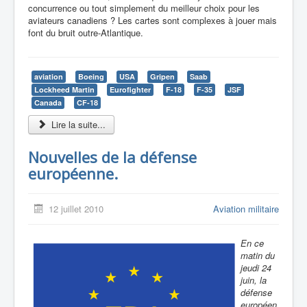
concurrence ou tout simplement du meilleur choix pour les
aviateurs canadiens ? Les cartes sont complexes à jouer mais
font du bruit outre-Atlantique.
aviation
Boeing
USA
Gripen
Saab
Lockheed Martin
Eurofighter
F-18
F-35
JSF
Canada
CF-18
Lire la suite...
Nouvelles de la défense
européenne.
12 juillet 2010
Aviation militaire
En ce
matin du
jeudi 24
juin, la
défense
européen