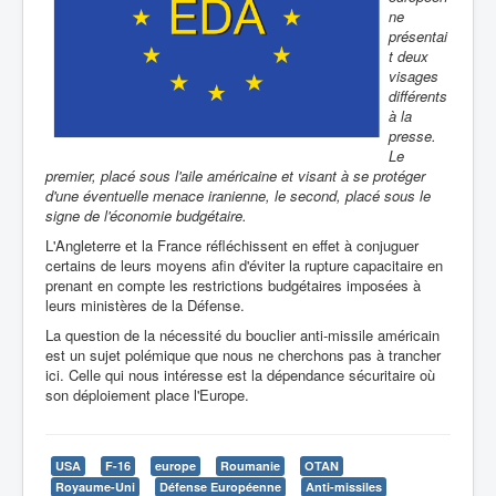
ne
présentai
t deux
visages
différents
à la
presse.
Le
premier, placé sous l'aile américaine et visant à se protéger
d'une éventuelle menace iranienne, le second, placé sous le
signe de l'économie budgétaire.
L'Angleterre et la France réfléchissent en effet à conjuguer
certains de leurs moyens afin d'éviter la rupture capacitaire en
prenant en compte les restrictions budgétaires imposées à
leurs ministères de la Défense.
La question de la nécessité du bouclier anti-missile américain
est un sujet polémique que nous ne cherchons pas à trancher
ici. Celle qui nous intéresse est la dépendance sécuritaire où
son déploiement place l'Europe.
USA
F-16
europe
Roumanie
OTAN
Royaume-Uni
Défense Européenne
Anti-missiles