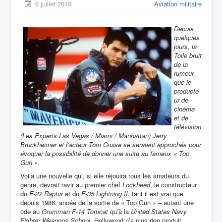
6 juillet 2010
Aviation militaire
Depuis
quelques
jours, la
Toile bruit
de la
rumeur
que le
producte
ur de
cinéma
et de
télévision
(
Les Experts Las Vegas / Miami / Manhattan) Jerry
Bruckheimer et l’acteur Tom Cruise
se seraient approchés pour
évoquer la possibilité de donner une suite au fameux « Top
Gun
».
Voilà une nouvelle qui, si elle réjouira tous les amateurs du
genre, devrait ravir au premier chef
Lockheed
, le constructeur
du
F-22 Raptor
et du
F-35 Lightning II
, tant il est vrai que
depuis 1986, année de la sortie de « Top Gun » – autant une
ode au
Grumman F-14 Tomcat
qu’à la
United States Navy
Fighter Weapons School
, Hollywood n’a plus rien produit