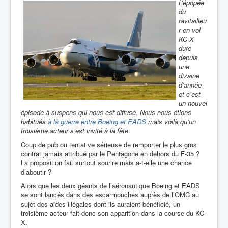
L’épopée
du
ravitailleu
r en vol
KC-X
dure
depuis
une
dizaine
d’année
et c’est
un nouvel
épisode à suspens qui nous est diffusé. Nous nous étions
habitués
à la guerre entre Boeing et EADS
mais voilà qu’un
troisième acteur s’est invité à la fête.
Coup de pub ou tentative sérieuse de remporter le plus gros
contrat jamais attribué par le Pentagone en dehors du F-35 ?
La proposition fait surtout sourire mais a-t-elle une chance
d’aboutir ?
Alors que les deux géants de l’aéronautique Boeing et EADS
se sont lancés dans des escarmouches auprès de l’OMC au
sujet des aides illégales dont ils auraient bénéficié, un
troisième acteur fait donc son apparition dans la course du KC-
X.