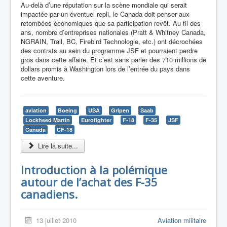
Au-delà d’une réputation sur la scène mondiale qui serait
impactée par un éventuel repli, le Canada doit penser aux
retombées économiques que sa participation revêt. Au fil des
ans, nombre d’entreprises nationales (Pratt & Whitney Canada,
NGRAIN, Trail, BC, Firebird Technologie, etc.) ont décrochées
des contrats au sein du programme JSF et pourraient perdre
gros dans cette affaire. Et c’est sans parler des 710 millions de
dollars promis à Washington lors de l’entrée du pays dans
cette aventure.
aviation
Boeing
USA
Gripen
Saab
Lockheed Martin
Eurofighter
F-18
F-35
JSF
Canada
CF-18
Lire la suite...
Introduction à la polémique
autour de l’achat des F-35
canadiens.
13 juillet 2010
Aviation militaire