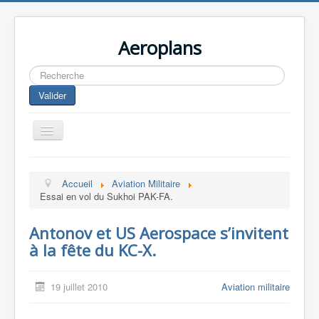
Aeroplans
Rechercher
Valider
Toggle
Navigation
Home
Accueil
Aviation Militaire
Aviation Commerciale
Essai en vol du Sukhoi PAK-FA.
Aviation d'Affaire
Antonov et US Aerospace s’invitent
Aviation Militaire
à la fête du KC-X.
Europespace
Drones
19 juillet 2010
Aviation militaire