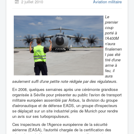
2 juillet 2010
Aviation militaire
Le
premier
coup
porté à
l'A400M
n'aura
finalemen
t pas été
tiré d'une
arme à
feu, il
aura
seulement suffi d'une petite note rédigée par des régulateurs.
En 2008, quelques semaines après une cérémonie grandiose
organisée à Séville pour présenter au public l'avion de transport
militaire européen assemblé par Airbus, la division du groupe
d'aéronautique et de défense EADS, un groupe d'inspecteurs
se déplaçait sur un site industriel près de Munich pour rendre
un avis sur ses turbopropulseurs.
Ces inspecteurs de l'Agence européenne de la sécurité
aérienne (EASA), l'autorité chargée de la certification des