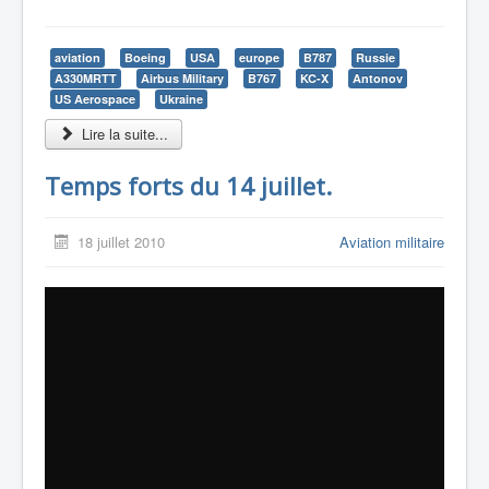
aviation
Boeing
USA
europe
B787
Russie
A330MRTT
Airbus Military
B767
KC-X
Antonov
US Aerospace
Ukraine
Lire la suite...
Temps forts du 14 juillet.
18 juillet 2010
Aviation militaire