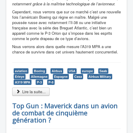
notamment grâce à la maîtrise technologique de l’avionneur.
Cependant, nous verrons que sur ce marché c’est une nouvelle
fois l’américain Boeing qui règne en maître. Malgré une
poussée russe avec notamment l’Il-38 ou une initiative
française avec la série des Breguet Atlantic, c’est bien un
appareil comme le P-3 Orion qui s’impose dans les esprits
comme le porte drapeau de ce type d’avions.
Nous verrons alors dans quelle mesure l’A319 MPA a une
chance de survivre dans cet univers hautement concurrentiel.
aviation
Boeing
Airbus
USA
europe
Saab
Erieye
Allemagne
Espagne
Casa
Airbus Military
A319 MPA
P-3
P-8
Lire la suite...
Top Gun : Maverick dans un avion
de combat de cinquième
génération ?