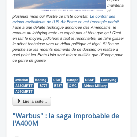
maintena
nt
plusieurs mois qui illustre ce triste constat.
Le contrat des
avions ravitailleurs de l'US Air Force en est l'exemple parfait.
Face à une défaite technique annoncée des Américains, le
recours au lobbying reste un espoir pas si ténu que ça ! C'est
en fait le moyen, judicieux il faut le reconnaître, de faire glisser
le débat technique vers un débat politique et légal. Si l'on se
penche sur les récents éléments de ce dossier, on réalise à
quel point les Etats-Unis sont mieux outillés que l'Europe pour
ce genre de guerre.
aviation
Boeing
USA
europe
USAF
Lobbying
A330MRTT
B777
B737
OMC
Airbus Military
A310MRTT
Lire la suite...
"Warbus" : la saga improbable de
l'A400M