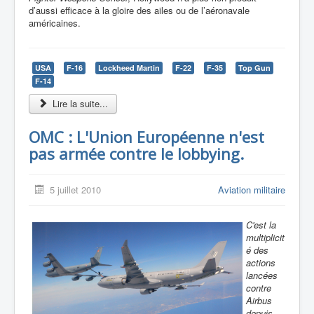
d’aussi efficace à la gloire des ailes ou de l’aéronavale
américaines.
USA
F-16
Lockheed Martin
F-22
F-35
Top Gun
F-14
Lire la suite...
OMC : L'Union Européenne n'est
pas armée contre le lobbying.
5 juillet 2010
Aviation militaire
C'est la
multiplicit
é des
actions
lancées
contre
Airbus
depuis