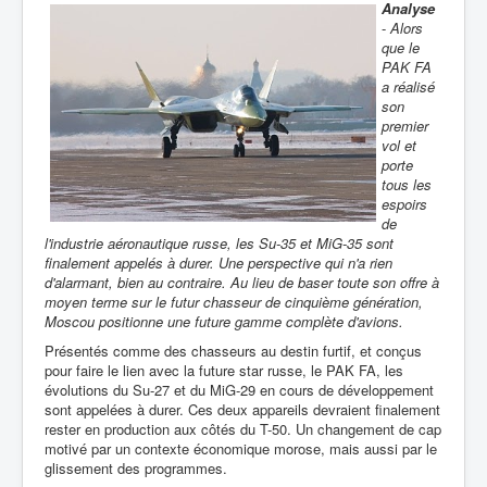
Analyse
-
Alors
que le
PAK FA
a réalisé
son
premier
vol et
porte
tous les
espoirs
de
l'industrie aéronautique russe, les Su-35 et MiG-35 sont
finalement appelés à durer. Une perspective qui n'a rien
d'alarmant, bien au contraire. Au lieu de baser toute son offre à
moyen terme sur le futur chasseur de cinquième génération,
Moscou positionne une future gamme complète d'avions.
Présentés comme des chasseurs au destin furtif, et conçus
pour faire le lien avec la future star russe, le PAK FA, les
évolutions du Su-27 et du MiG-29 en cours de développement
sont appelées à durer. Ces deux appareils devraient finalement
rester en production aux côtés du T-50. Un changement de cap
motivé par un contexte économique morose, mais aussi par le
glissement des programmes.