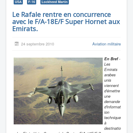
USA
F-16
Lockheed Martin
Le Rafale rentre en concurrence
avec le F/A-18E/F Super Hornet aux
Emirats.
24 septembre 2010
Aviation militaire
En Bref
-
Les
Emirats
arabes
unis
viennent
d'émettre
une
demande
d'informat
ion
technique
à
destinatio