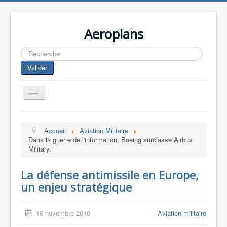
Aeroplans
Rechercher
Valider
Toggle
Navigation
Home
Accueil
Aviation Militaire
Aviation Commerciale
Dans la guerre de l'information, Boeing surclasse Airbus
Military.
Aviation d'Affaire
Aviation Militaire
La défense antimissile en Europe,
un enjeu stratégique
Europespace
Drones
16 novembre 2010
Aviation militaire