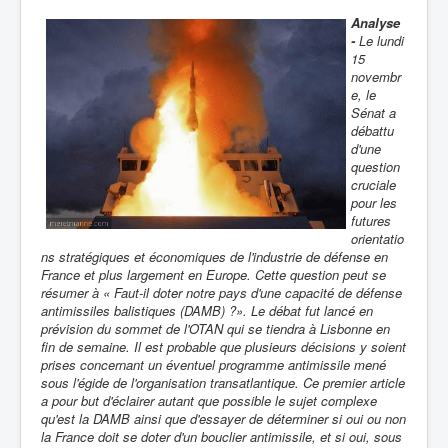
Analyse
-
Le lundi
15
novembr
e, le
Sénat a
débattu
d'une
question
cruciale
pour les
futures
orientatio
ns stratégiques et économiques de l'industrie de défense en
France et plus largement en Europe. Cette question peut se
résumer à « Faut-il doter notre pays d'une capacité de défense
antimissiles balistiques (DAMB) ?». Le débat fut lancé en
prévision du sommet de l'OTAN qui se tiendra à Lisbonne en
fin de semaine. Il est probable que plusieurs décisions y soient
prises concernant un éventuel programme antimissile mené
sous l'égide de l'organisation transatlantique. Ce premier article
a pour but d'éclairer autant que possible le sujet complexe
qu'est la DAMB ainsi que d'essayer de déterminer si oui ou non
la France doit se doter d'un bouclier antimissile, et si oui, sous