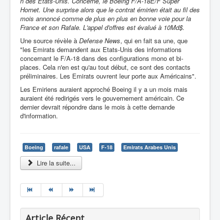
n des Etats-Unis. Concerné, le Boeing F/A-18E/F Super
Hornet. Une surprise alors que le contrat émirien était au fil des
mois annoncé comme de plus en plus en bonne voie pour la
France et son Rafale. L'appel d'offres est évalué à 10Md$.
Une source révèle à
Defense News
, qui en fait sa une, que
"les Emirats demandent aux Etats-Unis des informations
concernant le F/A-18 dans des configurations mono et bi-
places. Cela n'en est qu'au tout début, ce sont des contacts
préliminaires. Les Emirats ouvrent leur porte aux Américains".
Les Emiriens auraient approché Boeing il y a un mois mais
auraient été redirigés vers le gouvernement américain. Ce
dernier devrait répondre dans le mois à cette demande
d'information.
Boeing
rafale
USA
F-18
Emirats Arabes Unis
Lire la suite...
Article Récent