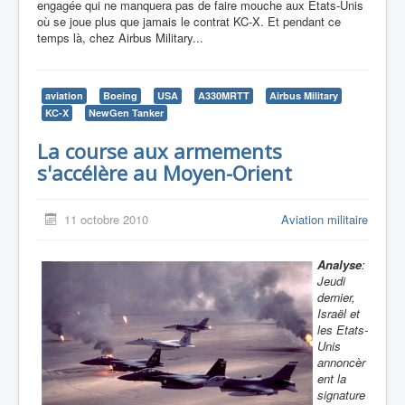
engagée qui ne manquera pas de faire mouche aux Etats-Unis
où se joue plus que jamais le contrat KC-X. Et pendant ce
temps là, chez Airbus Military...
aviation
Boeing
USA
A330MRTT
Airbus Military
KC-X
NewGen Tanker
La course aux armements
s'accélère au Moyen-Orient
11 octobre 2010
Aviation militaire
Analyse
:
Jeudi
dernier,
Israël et
les Etats-
Unis
annoncèr
ent la
signature