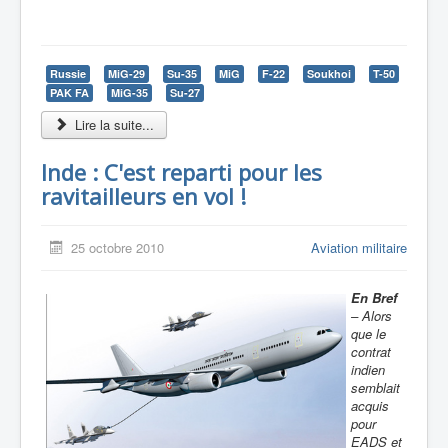
Russie
MiG-29
Su-35
MiG
F-22
Soukhoi
T-50
PAK FA
MiG-35
Su-27
Lire la suite...
Inde : C'est reparti pour les
ravitailleurs en vol !
25 octobre 2010
Aviation militaire
En Bref
– Alors
que le
contrat
indien
semblait
acquis
pour
EADS et