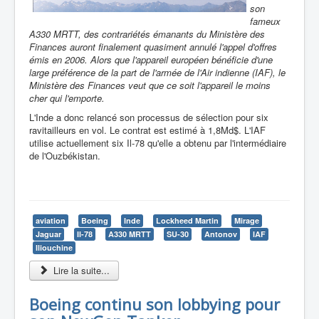
son
fameux
A330 MRTT, des contrariétés émanants du Ministère des
Finances auront finalement quasiment annulé l'appel d'offres
émis en 2006. Alors que l'appareil européen bénéficie d'une
large préférence de la part de l'armée de l'Air indienne (IAF), le
Ministère des Finances veut que ce soit l'appareil le moins
cher qui l'emporte.
L'Inde a donc relancé son processus de sélection pour six
ravitailleurs en vol. Le contrat est estimé à 1,8Md$. L'IAF
utilise actuellement six Il-78 qu'elle a obtenu par l'intermédiaire
de l'Ouzbékistan.
aviation
Boeing
Inde
Lockheed Martin
Mirage
Jaguar
Il-78
A330 MRTT
SU-30
Antonov
IAF
Iliouchine
Lire la suite...
Boeing continu son lobbying pour