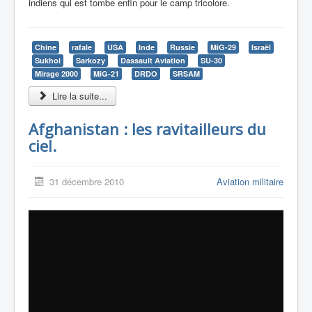
indiens qui est tombe enfin pour le camp tricolore.
Chine
rafale
USA
Inde
Russie
MiG-29
Israël
Sukhoi
Sarkozy
Dassault Aviation
SU-30
Mirage 2000
MiG-21
DRDO
SRSAM
Lire la suite...
Afghanistan : les ravitailleurs du
ciel.
31 décembre 2010
Aviation militaire