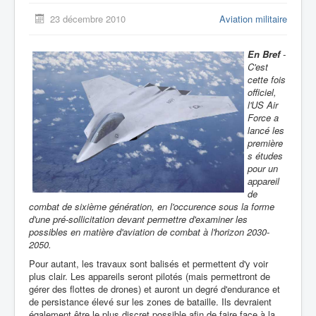
23 décembre 2010
Aviation militaire
En Bref
-
C'est
cette fois
officiel,
l'US Air
Force a
lancé les
première
s études
pour un
appareil
de
combat de sixième génération, en l'occurence sous la forme
d'une pré-sollicitation devant permettre d'examiner les
possibles en matière d'aviation de combat à l'horizon 2030-
2050.
Pour autant, les travaux sont balisés et permettent d'y voir
plus clair. Les appareils seront pilotés (mais permettront de
gérer des flottes de drones) et auront un degré d'endurance et
de persistance élevé sur les zones de bataille. Ils devraient
également être le plus discret possible afin de faire face à la