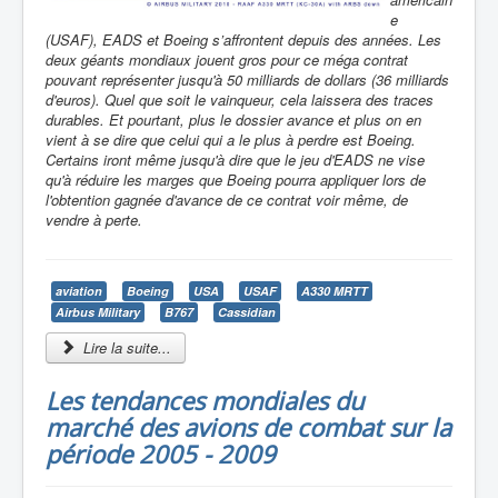
e
(USAF), EADS et Boeing s’affrontent depuis des années. Les
deux géants mondiaux jouent gros pour ce méga contrat
pouvant représenter jusqu'à 50 milliards de dollars (36 milliards
d'euros). Quel que soit le vainqueur, cela laissera des traces
durables. Et pourtant, plus le dossier avance et plus on en
vient à se dire que celui qui a le plus à perdre est Boeing.
Certains iront même jusqu'à dire que le jeu d'EADS ne vise
qu'à réduire les marges que Boeing pourra appliquer lors de
l'obtention gagnée d'avance de ce contrat voir même, de
vendre à perte.
aviation
Boeing
USA
USAF
A330 MRTT
Airbus Military
B767
Cassidian
Lire la suite...
Les tendances mondiales du
marché des avions de combat sur la
période 2005 - 2009