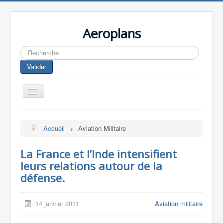
Aeroplans
Rechercher
Valider
Toggle
Navigation
Home
Accueil
Aviation Militaire
Aviation Commerciale
Aviation d'Affaire
La France et l’Inde intensifient
leurs relations autour de la
Aviation Militaire
défense.
Europespace
Drones
14 janvier 2011
Aviation militaire