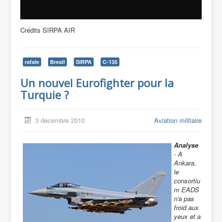
Crédits SIRPA AIR
rafale
Bresil
SIRPA
C-135
Un nouvel Eurofighter pour la
Turquie ?
3 décembre 2010
Aviation militaire
Analyse
- A
Ankara,
le
consortiu
m EADS
n'a pas
froid aux
yeux et a