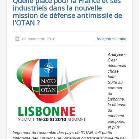
Quelle place pour la France et ses
industriels dans la nouvelle
mission de défense antimissile de
l'OTAN ?
22 novembre 2010
Aviation militaire
Analyse -
C'est
désormais
chose
faite.
Suite au
sommet
de
Lisbonne,
la défense
du
continent
européen,
et plus
largement de l'ensemble des pays de l'OTAN, fait partie
intégrante des missions de l'organisation transatlantique de par