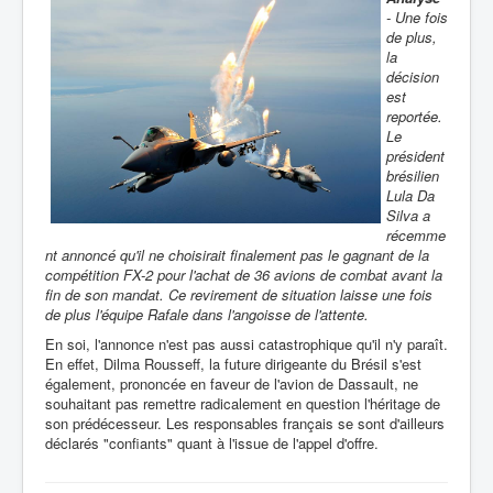
- Une fois
de plus,
la
décision
est
reportée.
Le
président
brésilien
Lula Da
Silva a
récemme
nt annoncé qu'il ne choisirait finalement pas le gagnant de la
compétition FX-2 pour l'achat de 36 avions de combat avant la
fin de son mandat. Ce revirement de situation laisse une fois
de plus l'équipe Rafale dans l'angoisse de l'attente.
En soi, l'annonce n'est pas aussi catastrophique qu'il n'y paraît.
En effet, Dilma Rousseff, la future dirigeante du Brésil s'est
également, prononcée en faveur de l'avion de Dassault, ne
souhaitant pas remettre radicalement en question l'héritage de
son prédécesseur. Les responsables français se sont d'ailleurs
déclarés "confiants" quant à l'issue de l'appel d'offre.