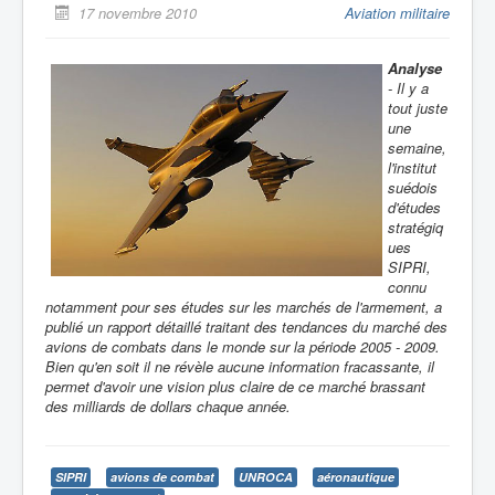
17 novembre 2010
Aviation militaire
Analyse
- Il y a
tout juste
une
semaine,
l'institut
suédois
d'études
stratégiq
ues
SIPRI,
connu
notamment pour ses études sur les marchés de l'armement, a
publié un rapport détaillé traitant des tendances du marché des
avions de combats dans le monde sur la période 2005 - 2009.
Bien qu'en soit il ne révèle aucune information fracassante, il
permet d'avoir une vision plus claire de ce marché brassant
des milliards de dollars chaque année.
SIPRI
avions de combat
UNROCA
aéronautique