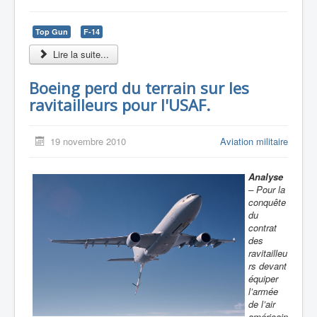
Top Gun
F-14
Lire la suite...
Boeing perd du terrain sur les
ravitailleurs pour l'USAF.
19 novembre 2010
Aviation militaire
Analyse
– Pour la
conquête
du
contrat
des
ravitailleu
rs devant
équiper
l’armée
de l’air
américain