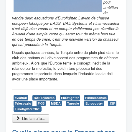
pour
ambition
de
vendre deux esquadrons d'Eurofighter. L'avion de chasse
européen fabriqué par EADS, BAE Systems et Finameccanica
s'est déjà bien vendu et ne compte visiblement pas s'arrêter là.
Au-delà d'une simple vente qui serait tout de même bien vue
en ces temps de crise, c'est une nouvelle version du chasseur
qui est proposée à la Turquie.
Depuis quelques années, la Turquie entre de plein pied dans le
club des nations qui développent des programmes de défense
ambitieux. Alors que l'Europe tente le concept inédit de la
relance par la morosité, le voisin turc propose lui des
programmes importants dans lesquels l'industrie locale doit
avoir une place importante.
aviation
BAE Systems
Eurofighter
Finmeccanica
Telespazio
F-35
MBDA
Turquie
Eurocopter
JSF
Eurofighter 2020
Lire la suite...