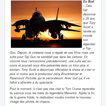
En Bref
– Cela
fait
désormai
s 25 ans
que Tony
Scott a
révélé au
monde
son
légendair
e Top
Gun. Depuis, le cinéaste nous a régalé de ses films mais une
suite pour Top Gun ne semblait pas dans les cartons. Or,
comme nous l’annoncions précédemment, une suite est en-
cours et pourrait nous être présentée dans un futur plus si
lointain. Tony Scott a désormais officialisé la chose et c’est ni
plus ni moins que le producteur Jerry Bruckheimer et
Paramount Pictures qui le seconderont. Avec tout ça, il va
falloir s’attendre à du spectacle.
Pour le moment, il n’est pas très clair si Tom Cruise reprendra
du service sous les traits du légendaire Maverick. Après la fin
de la guerre froide, le réalisateur voudra montrer le nouveau
visage des pilotes de chasse.