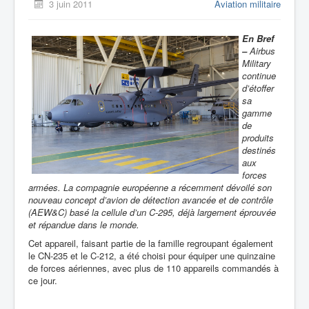
3 juin 2011
Aviation militaire
En Bref
–
Airbus
Military
continue
d’étoffer
sa
gamme
de
produits
destinés
aux
forces
armées. La compagnie européenne a récemment dévoilé son
nouveau concept d’avion de détection avancée et de contrôle
(AEW&C) basé la cellule d’un C-295, déjà largement éprouvée
et répandue dans le monde.
Cet appareil, faisant partie de la famille regroupant également
le CN-235 et le C-212, a été choisi pour équiper une quinzaine
de forces aériennes, avec plus de 110 appareils commandés à
ce jour.