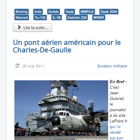
Boeing
Inde
Suède
Saab
MMRCA
Saab 2000
Nimrod
Tu-142
IL-38
Daimler 228
MRMR
Lire la suite...
Un pont aérien américain pour le
Charles-De-Gaulle
26 mai 2011
Aviation militaire
En Bref -
C’est
Jean
Guisnel,
le
journalist
e du site
LePoint.fr
qui l’a
révélé
sur son