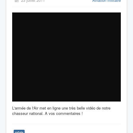
23 juillet 2011
Aviation militaire
L'armée de l'Air met en ligne une très belle vidéo de notre
chasseur national. A vos commentaires !
rafale