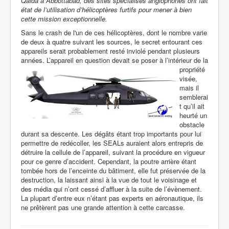
Qaida à Abbottabad, des sites spécialisés anglophones ont fait
état de l’utilisation d’hélicoptères furtifs pour mener à bien
cette mission exceptionnelle.
Sans le crash de l'un de ces hélicoptères, dont le nombre varie
de deux à quatre suivant les sources, le secret entourant ces
appareils serait probablement resté inviolé pendant plusieurs
années. L’appareil
en question devait se poser à l’intérieur de la
propriété
visée,
mais il
semblerai
t qu’il ait
heurté un
obstacle
durant sa descente. Les dégâts étant trop importants pour lui
permettre de redécoller, les SEALs auraient alors entrepris de
détruire la cellule de l’appareil, suivant la procédure en vigueur
pour ce genre d’accident. Cependant, la poutre arrière étant
tombée hors de l’enceinte du bâtiment, elle fut préservée de la
destruction, la laissant ainsi à la vue de tout le voisinage et
des média qui n’ont cessé d’affluer à la suite de l’évènement.
La plupart d’entre eux n’étant pas experts en aéronautique, ils
ne prêtèrent pas une grande attention à cette carcasse.