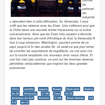
comme
les
partenari
ats
industriel
s répondent bien à cette affirmation. Au Venezuela, il aura
suffit que les relations avec les Etats- Unis s'effacent pour que
la Chine fasse une nouvelle entrée fracassante sur la scène
sud-américaine. Alors que les Etats-Unis jouaient à domicile
dans leur fameux pré carré d'Amérique du Sud, le Venezuela fit
tout à coup sécession. Washington, pourtant proche de ce
pays jusqu'à la fin des années 90, ne serait-ce que pour tenter
de contrôler les exportations de stupéfiants, se voit ainsi mis
sur la touche remplacés nos nouveaux amis venus d'Asie. Et
une fois n'est pas coutûme, ce sont sur les énormes réserves
pétrolières vénézuéliennes que lorgnent les deux grandes
puissances.
Chine
satellite
espace
Russie
Etats-Unis
Sukhoi
Su-35
Venezuela
C-130
Casa
SU-30
Amérique du Sud
Antonov
C-295
Simon Bolivar
Y-8
K-8
An-12