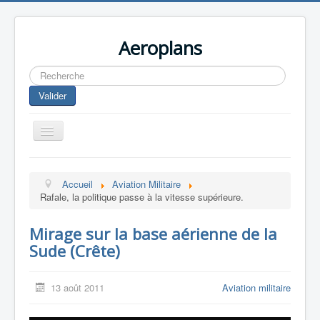
Aeroplans
Rechercher
Valider
Toggle
Navigation
Home
Accueil
Aviation Militaire
Aviation Commerciale
Rafale, la politique passe à la vitesse supérieure.
Aviation d'Affaire
Mirage sur la base aérienne de la
Aviation Militaire
Sude (Crête)
Europespace
Drones
13 août 2011
Aviation militaire