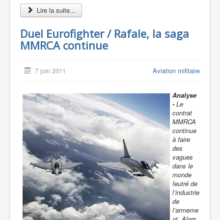
Lire la suite...
Duel Eurofighter / Rafale, la saga
MMRCA continue
7 juin 2011
Aviation militaire
Analyse
-
Le
contrat
MMRCA
continue
à faire
des
vagues
dans le
monde
feutré de
l’industrie
de
l’armeme
nt. Alors