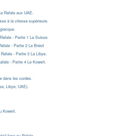
? Le Rafale aux UAE.
asse à la vitesse supérieure.
 grecque.
 Rafale - Partie 1 La Suisse
afale - Partie 2 Le Brésil
Rafale - Partie 3 La Libye.
afale - Partie 4 Le Koweït.
le dans les cordes.
sse, Libye, UAE).
du Koweït.
ésil face au Rafale.