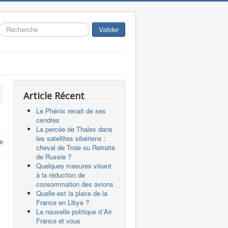
Rechercher
Valider
Article Récent
Le Phénix renait de ses
cendres
La percée de Thales dans
les satellites sibériens :
re
cheval de Troie ou Retraite
de Russie ?
Quelques mesures visant
à la réduction de
consommation des avions
Quelle-est la place de la
France en Libye ?
La nouvelle politique d´Air
France et vous