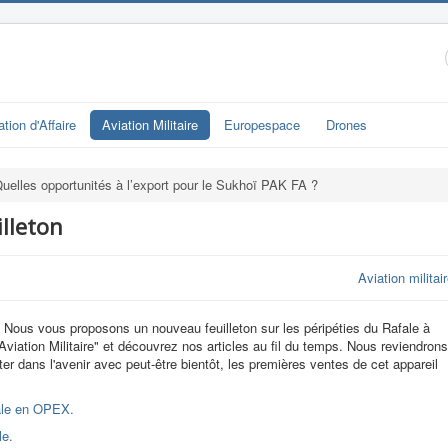
ation d'Affaire
Aviation Militaire
Europespace
Drones
uelles opportunités à l’export pour le Sukhoï PAK FA ?
illeton
Aviation militai
Nous vous proposons un nouveau feuilleton sur les péripéties du Rafale à
Aviation Militaire" et découvrez nos articles au fil du temps. Nous reviendrons
er dans l'avenir avec peut-être bientôt, les premières ventes de cet appareil
fale en OPEX.
le.