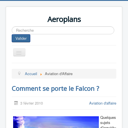
Aeroplans
Rechercher
Valider
Toggle
Navigation
Home
Accueil
Aviation d'Affaire
Aviation Commerciale
Aviation d'Affaire
Comment se porte le Falcon ?
Aviation Militaire
3 février 2010
Aviation d'affaire
Europespace
Drones
Quelques
sujets
d’inquiétu