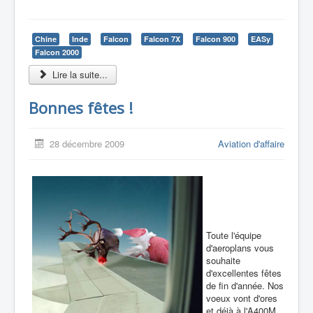
Chine
Inde
Falcon
Falcon 7X
Falcon 900
EASy
Falcon 2000
Lire la suite...
Bonnes fêtes !
28 décembre 2009
Aviation d'affaire
Toute l'équipe
d'aeroplans vous
souhaite
d'excellentes fêtes
de fin d'année. Nos
voeux vont d'ores
et déjà à l'A400M