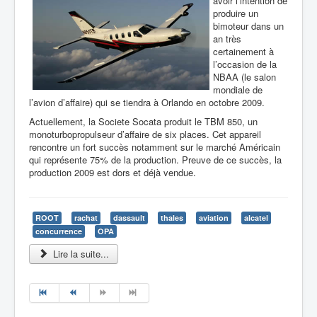
avoir l’intention de
produire un
bimoteur dans un
an très
certainement à
l’occasion de la
NBAA (le salon
mondiale de
l’avion d’affaire) qui se tiendra à Orlando en octobre 2009.
Actuellement, la Societe Socata produit le TBM 850, un
monoturbopropulseur d’affaire de six places. Cet appareil
rencontre un fort succès notamment sur le marché Américain
qui représente 75% de la production. Preuve de ce succès, la
production 2009 est dors et déjà vendue.
ROOT
rachat
dassault
thales
aviation
alcatel
concurrence
OPA
Lire la suite...