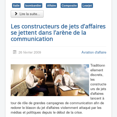
Italie
bombardier
Affaire
Composite
Learjet
Lire la suite...
Les constructeurs de jets d’affaires
se jettent dans l’arène de la
communication
26 février 2009
Aviation d'affaire
Traditionn
ellement
discrets,
les
constructe
urs de jets
d'affaires
lancent à
tour de rôle de grandes campagnes de communication afin de
redorer le blason du jet d'affaires violemment attaqué par les
médias et politiques depuis le début de la crise.