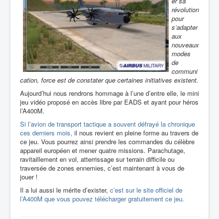
er sa
révolution
pour
s’adapter
aux
nouveaux
modes
de
communi
cation, force est de constater que certaines initiatives existent.
Aujourd’hui nous rendrons hommage à l’une d’entre elle, le mini
jeu vidéo proposé en accès libre par EADS et ayant pour héros
l’A400M.
Si l’avion de transport tactique a souvent défrayé la chronique
ces derniers mois,
il nous revient en pleine forme au travers de
ce jeu. Vous pourrez ainsi prendre les commandes du célèbre
appareil européen et mener quatre missions. Parachutage,
ravitaillement en vol, atterrissage sur terrain difficile ou
traversée de zones ennemies, c’est maintenant à vous de
jouer !
Il a lui aussi le mérite d’exister,
c’est sur le site officiel de
l’A400M que vous pouvez télécharger gratuitement ce jeu.