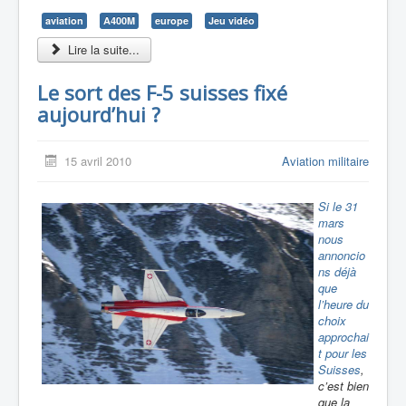
aviation
A400M
europe
Jeu vidéo
Lire la suite...
Le sort des F-5 suisses fixé
aujourd’hui ?
15 avril 2010
Aviation militaire
Si le 31
mars
nous
annoncio
ns déjà
que
l’heure du
choix
approchai
t pour les
Suisses
,
c’est bien
que la