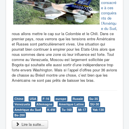
consacré
e à ces
conquéra
nts de
l’Amériqu
e du Sud
,
nous allons mettre le cap sur la Colombie et le Chili. Dans ce
premier pays, nous verrons que les tensions entre Américains
et Russes sont particulièrement vives. Une situation qui
pourrait bien continuer à empirer pour les Etats-Unis alors que
nous sommes dans une zone où leur influence est forte. Tout
comme au Venezuela, Moscou est largement sollicitée par
Bogota qui souhaite elle aussi sortir d’une indépendance trop
forte envers Washington. Mais si l’appel d’offres pour 36 avions
de chasse au Brésil montre une chose, c’est bien que les
Américains ne sont pas prêts de baisser les bras.
Chine
USA
F-16
europe
Russie
Su-35
Venezuela
Allemagne
Amerique Latine
SU-30
Amérique du Sud
K-8W
Tu-160
Mi-17
Yak-130
Be-200
Lire la suite...