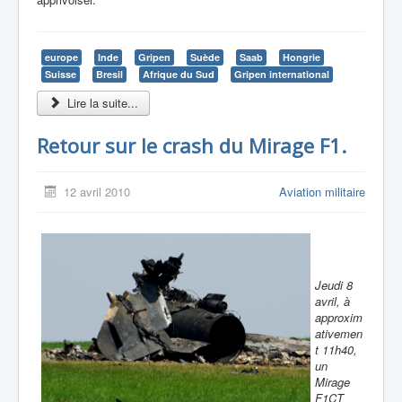
europe
Inde
Gripen
Suède
Saab
Hongrie
Suisse
Bresil
Afrique du Sud
Gripen international
Lire la suite...
Retour sur le crash du Mirage F1.
12 avril 2010
Aviation militaire
Jeudi 8
avril, à
approxim
ativemen
t 11h40,
un
Mirage
F1CT