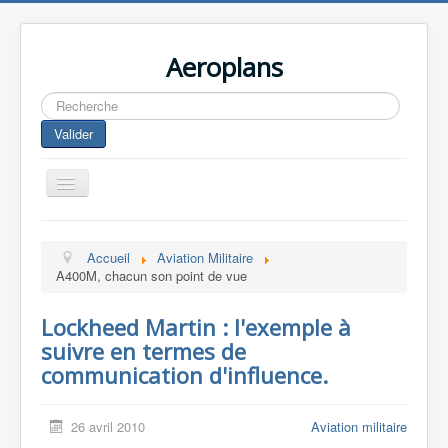
Aeroplans
Rechercher
Valider
Toggle
Navigation
Home
Accueil
Aviation Militaire
Aviation Commerciale
A400M, chacun son point de vue
Aviation d'Affaire
Lockheed Martin : l'exemple à
Aviation Militaire
suivre en termes de
Europespace
communication d'influence.
Drones
26 avril 2010
Aviation militaire