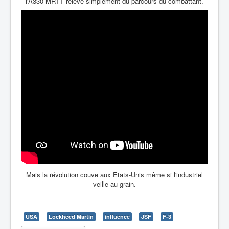
l'A330 MRTT relève simplement du parcours du combattant.
Mais la révolution couve aux Etats-Unis même si l'industriel
veille au grain.
USA
Lockheed Martin
influence
JSF
F-3