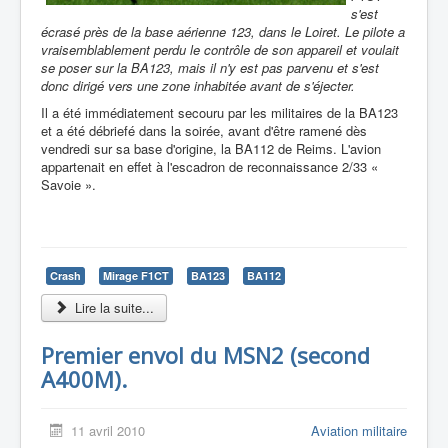
s'est
écrasé près de la base aérienne 123, dans le Loiret. Le pilote a
vraisemblablement perdu le contrôle de son appareil et voulait
se poser sur la BA123, mais il n'y est pas parvenu et s'est
donc dirigé vers une zone inhabitée avant de s'éjecter.
Il a été immédiatement secouru par les militaires de la BA123
et a été débriefé dans la soirée, avant d'être ramené dès
vendredi sur sa base d'origine, la BA112 de Reims. L'avion
appartenait en effet à l'escadron de reconnaissance 2/33 «
Savoie ».
Crash
Mirage F1CT
BA123
BA112
Lire la suite...
Premier envol du MSN2 (second
A400M).
11 avril 2010
Aviation militaire