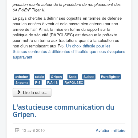
pression monte autour de la procédure de remplacement des
54 F-5E/F Tiger II.
Le pays cherche à définir ses objectifs en termes de défense
pour les années à venir et cela passe bien entendu par son
armée de l’air. Ainsi, la mise en forme du rapport sur la
politique de sécurité (RAPOLSEC) est devenue le prétexte
pour mettre un terme aux tractations quant à la sélection ou
non d’un remplaçant aux F-5.
Un choix difficile pour les
Suisses confrontés à différentes difficultés que nous évoquions
auparavant
.
aviation
rafale
Gripen
Saab
Suisse
Eurofighter
Snecma
F-5
F/A-18
RAPOLSEC
Lire la suite...
L'astucieuse communication du
Gripen.
13 avril 2010
Aviation militaire