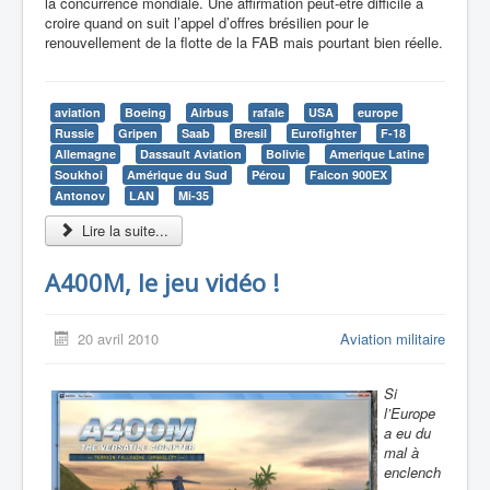
la concurrence mondiale. Une affirmation peut-être difficile à
croire quand on suit l’appel d’offres brésilien pour le
renouvellement de la flotte de la FAB mais pourtant bien réelle.
aviation
Boeing
Airbus
rafale
USA
europe
Russie
Gripen
Saab
Bresil
Eurofighter
F-18
Allemagne
Dassault Aviation
Bolivie
Amerique Latine
Soukhoi
Amérique du Sud
Pérou
Falcon 900EX
Antonov
LAN
Mi-35
Lire la suite...
A400M, le jeu vidéo !
20 avril 2010
Aviation militaire
Si
l’Europe
a eu du
mal à
enclench