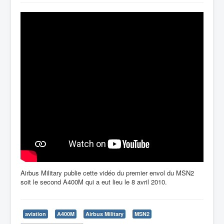
Airbus Military publie cette vidéo du premier envol du MSN2
soit le second A400M qui a eut lieu le 8 avril 2010.
aviation
A400M
Airbus Military
MSN2