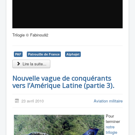
Trilogie © Fabinou92
PAF
Patrouille de France
Alphajet
Lire la suite...
Nouvelle vague de conquérants
vers l’Amérique Latine (partie 3).
23 avril 2010
Aviation militaire
Pour
terminer
notre
trilogie