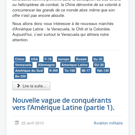
ou hélicoptères de combat, la Chine démontre de sa volonté à
concurrencer les grands de ce monde alors même que son
offre n’est pas encore aboutie.
Nous allons donc nous intéresser à de nouveaux marchés
d’Amérique Latine : le Venezuela, le Chili et la Colombie.
Aujourd’hui, c’est surtout le Venezuela qui attirera notre
attention.
Chine
USA
F-16
europe
Russie
Su-35
Venezuela
Allemagne
Amerique Latine
SU-30
Amérique du Sud
K-8W
Tu-160
Mi-17
Yak-130
Be-200
Lire la suite...
Nouvelle vague de conquérants
vers l’Amérique Latine (partie 1).
22 avril 2010
Aviation militaire