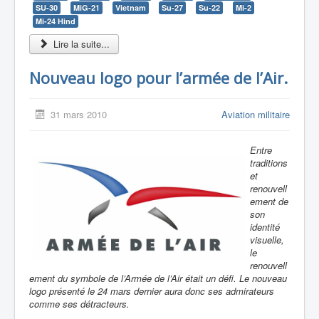
SU-30
MiG-21
Vietnam
Su-27
Su-22
Mi-2
Mi-24 Hind
Lire la suite...
Nouveau logo pour l’armée de l’Air.
31 mars 2010
Aviation militaire
Entre
traditions
et
renouvell
ement de
son
identité
visuelle,
le
renouvell
ement du symbole de l’Armée de l’Air était un défi. Le nouveau
logo présenté le 24 mars dernier aura donc ses admirateurs
comme ses détracteurs.