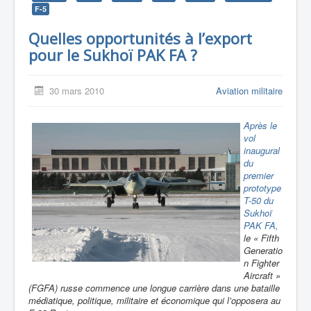
F-5
Quelles opportunités à l’export
pour le Sukhoï PAK FA ?
30 mars 2010
Aviation militaire
Après le
vol
inaugural
du
premier
prototype
T-50 du
Sukhoï
PAK FA,
le «
Fifth
Generatio
n Fighter
Aircraft
»
(FGFA) russe commence une longue carrière dans une bataille
médiatique, politique, militaire et économique qui l’opposera au