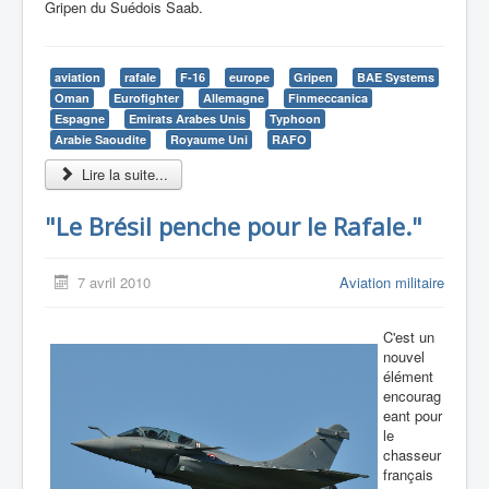
Gripen du Suédois Saab.
aviation
rafale
F-16
europe
Gripen
BAE Systems
Oman
Eurofighter
Allemagne
Finmeccanica
Espagne
Emirats Arabes Unis
Typhoon
Arabie Saoudite
Royaume Uni
RAFO
Lire la suite...
"Le Brésil penche pour le Rafale."
7 avril 2010
Aviation militaire
C'est un
nouvel
élément
encourag
eant pour
le
chasseur
français