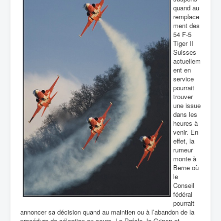
quand au
remplace
ment des
54 F-5
Tiger II
Suisses
actuellem
ent en
service
pourrait
trouver
une issue
dans les
heures à
venir. En
effet, la
rumeur
monte à
Berne où
le
Conseil
fédéral
pourrait
annoncer sa décision quand au maintien ou à l’abandon de la
procédure de sélection en-cours. Le Rafale, le Gripen et