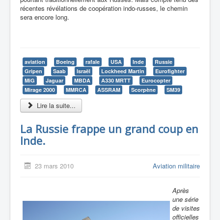
récentes révélations de coopération indo-russes, le chemin
sera encore long.
aviation
Boeing
rafale
USA
Inde
Russie
Gripen
Saab
Israël
Lockheed Martin
Eurofighter
MiG
Jaguar
MBDA
A330 MRTT
Eurocopter
Mirage 2000
MMRCA
ASSRAM
Scorpène
SM39
Lire la suite...
La Russie frappe un grand coup en
Inde.
23 mars 2010
Aviation militaire
Après
une série
de visites
officielles