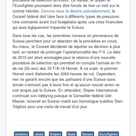
l’Eurofighter pourraient alors être forcés de tirer un trait sur le
contrat helvète.
Comme nous le disions précédemment,
le
Conseil fédéral doit faire face à différents types de pressions.
Une contrainte avant tout budgétaire après une crise financière
qui aura logiquement impactée la Suisse.
Dans tous les cas, les premières rumeurs en provenance de
Suisse penchent pour un abandon de la procédure en cours.
Au mieux, le Conseil déciderait de reporter sa décision à plus
tard, en tentant de prolonger l’opérationnalité des F-5. La date
de 2015 est alors envisagée pour la relance d’une nouvelle
procédure de sélection qui prendrait en compte l’arrivée en fin
de vie (30 ans) des 33 F/A-18 Hornet. A ce sujet, le premier
Hornet vient d'atteindre les 2000 heures de vol. Cependant,
rien ne garanti encore que les partisans d’une Suisse sans
armée n’arrivent pas à leurs fins et qu’aucun nouvel avion ne
soit acquis par la Suisse. En attendant, Gripen International
continuait son lobbying puisque le Conseiller fédéral Ueli
Maurer, recevait en Suisse mardi son homologue suédois Sten
Tolgfors pour une visite de travail d’un jour.
aviation
rafale
Gripen
Saab
Suisse
Eurofighter