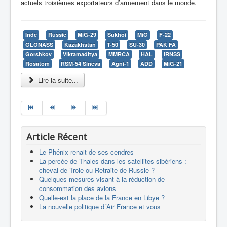
actuels troisièmes exportateurs d’armement dans le monde.
Inde
Russie
MiG-29
Sukhoi
MiG
F-22
GLONASS
Kazakhstan
T-50
SU-30
PAK FA
Gorshkov
Vikramaditya
MMRCA
HAL
IRNSS
Rosatom
RSM-54 Sineva
Agni-1
ADD
MiG-21
Lire la suite...
Article Récent
Le Phénix renait de ses cendres
La percée de Thales dans les satellites sibériens :
cheval de Troie ou Retraite de Russie ?
Quelques mesures visant à la réduction de
consommation des avions
Quelle-est la place de la France en Libye ?
La nouvelle politique d´Air France et vous