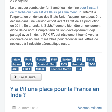
F-22 Raptor.
Le chasseur-bombardier furtif américain domine
pour l’instant
ce marché qui n’en est d’ailleurs pas vraiment un.
Interdit à
l’exportation en dehors des Etats-Unis, l’appareil sera peut-être
décliné dans une version export avant l’arrêt de sa production
en 2011. En attendant, Sukhoï compte bien être un concurrent
digne de ce nom. Compte tenu de son développement déjà
partagé avec l’Inde, le PAK FA est résolument tourné vers la
conquête de nouveaux marchés pour redonner ses lettres de
noblesse à l’industrie aéronautique russe.
rafale
F-16
Russie
F-15
Sukhoi
F-5
Su-35
Japon
F-22
Corée du Sud
F-35
Australie
T-50
JSF
FGFA
MiG-35
Locheed Martin
F-4
Lire la suite...
Y a t'il une place pour la France en
Inde ?
29 mars 2010
Aviation militaire