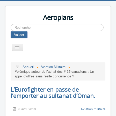
Aeroplans
Rechercher
Valider
Toggle
Navigation
Home
Accueil
Aviation Militaire
Aviation Commerciale
Polémique autour de l’achat des F-35 canadiens : Un
appel d’offres sans réelle concurrence ?
Aviation d'Affaire
Aviation Militaire
L’Eurofighter en passe de
l’emporter au sultanat d’Oman.
Europespace
Drones
8 avril 2010
Aviation militaire