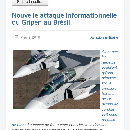
Lire la suite...
Nouvelle attaque informationnelle
du Gripen au Brésil.
7 avril 2010
Aviation militaire
Alors que
les
rumeurs
voulaient
qu’une
décision
sur la
première
tranche
de 36
avions de
combat
soit prise
au mois
de mars
, l’annonce se fait encore attendre.
« La décision
devrait être prise d'ici à fin mars. Elle sera politique et