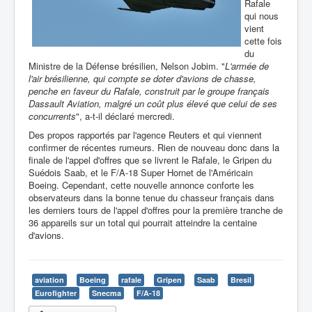
Rafale
qui nous
vient
cette fois
du
Ministre de la Défense brésilien, Nelson Jobim. "
L'armée de
l'air brésilienne, qui compte se doter d'avions de chasse,
penche en faveur du Rafale, construit par le groupe français
Dassault Aviation, malgré un coût plus élevé que celui de ses
concurrents
", a-t-il déclaré mercredi.
Des propos rapportés par l'agence Reuters et qui viennent
confirmer de récentes rumeurs. Rien de nouveau donc dans la
finale de l'appel d'offres que se livrent le Rafale, le Gripen du
Suédois Saab, et le F/A-18 Super Hornet de l'Américain
Boeing. Cependant, cette nouvelle annonce conforte les
observateurs dans la bonne tenue du chasseur français dans
les derniers tours de l'appel d'offres pour la première tranche de
36 appareils sur un total qui pourrait atteindre la centaine
d'avions.
aviation
Boeing
rafale
Gripen
Saab
Bresil
Eurofighter
Snecma
F/A-18