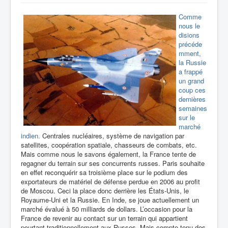
Comme
nous le
disions
précéde
mment,
la Russie
a frappé
un grand
coup ces
dernières
semaines
sur le
marché
indien.
Centrales nucléaires, système de navigation par
satellites, coopération spatiale, chasseurs de combats, etc.
Mais comme nous le savons également, la France tente de
regagner du terrain sur ses concurrents russes. Paris souhaite
en effet reconquérir sa troisième place sur le podium des
exportateurs de matériel de défense perdue en 2006 au profit
de Moscou. Ceci la place donc derrière les États-Unis, le
Royaume-Uni et la Russie. En Inde, se joue actuellement un
marché évalué à 50 milliards de dollars. L’occasion pour la
France de revenir au contact sur un terrain qui appartient
pourtant traditionnellement aux Russes. Mais compte tenu des