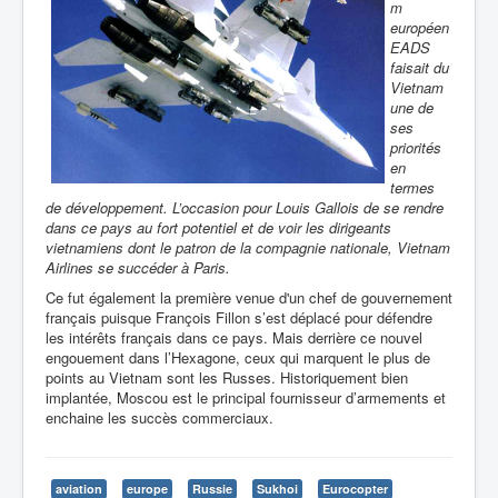
m
européen
EADS
faisait du
Vietnam
une de
ses
priorités
en
termes
de développement. L’occasion pour Louis Gallois de se rendre
dans ce pays au fort potentiel et de voir les dirigeants
vietnamiens dont le patron de la compagnie nationale, Vietnam
Airlines se succéder à Paris.
Ce fut également la première venue d'un chef de gouvernement
français puisque François Fillon s’est déplacé pour défendre
les intérêts français dans ce pays. Mais derrière ce nouvel
engouement dans l’Hexagone, ceux qui marquent le plus de
points au Vietnam sont les Russes. Historiquement bien
implantée, Moscou est le principal fournisseur d’armements et
enchaine les succès commerciaux.
aviation
europe
Russie
Sukhoi
Eurocopter