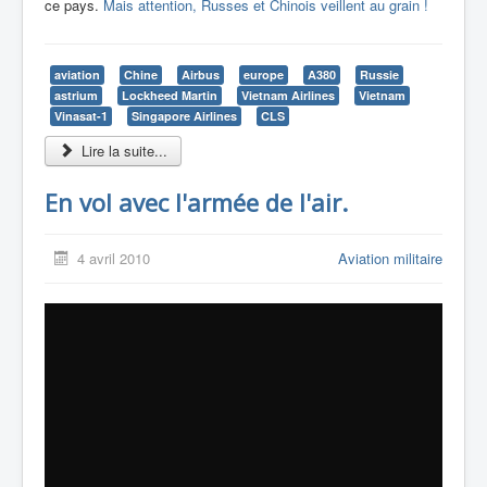
ce pays.
Mais attention, Russes et Chinois veillent au grain !
aviation
Chine
Airbus
europe
A380
Russie
astrium
Lockheed Martin
Vietnam Airlines
Vietnam
Vinasat-1
Singapore Airlines
CLS
Lire la suite...
En vol avec l'armée de l'air.
4 avril 2010
Aviation militaire