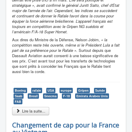
stratégique »
, avait confirmé le général Juniti Saito, chef d'Etat
major de l'armée de l'air.
Cependant, les indices se succèdent
et continuent de donner le Rafale favori dans la course pour
équiper la force aérienne brésilienne. L’appareil français est
toujours en compétition avec le Gripen NG suédois et
l’américain F/A-18 Super Hornet.
Aux dires
du Ministre de la Défense, Nelson Jobim,
« la
compétition reste très ouverte, même si le Président Lula a fait
part de sa préférence pour le Rafale ».
Surtout depuis que
Dassault Aviation aurait consenti à une baisse significative de
ses prix.
C’est avant tout pour les transferts de technologies
que sont prêts à concéder les Français que le Rafale tient
aussi bien la corde.
Boeing
rafale
USA
europe
Gripen
Suède
Saab
Bresil
Snecma
F-18
Emirats Arabes Unis
FAB
Lire la suite...
Changement de cap pour la France