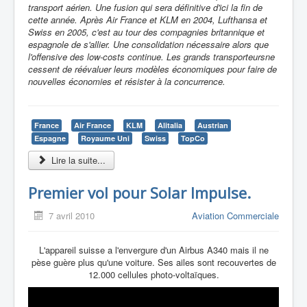
transport aérien. Une fusion qui sera définitive d'ici la fin de
cette année. Après Air France et KLM en 2004, Lufthansa et
Swiss en 2005, c'est au tour des compagnies britannique et
espagnole de s'allier. Une consolidation nécessaire alors que
l'offensive des low-costs continue. Les grands transporteursne
cessent de réévaluer leurs modèles économiques pour faire de
nouvelles économies et résister à la concurrence.
France
Air France
KLM
Alitalia
Austrian
Espagne
Royaume Uni
Swiss
TopCo
Lire la suite...
Premier vol pour Solar Impulse.
7 avril 2010
Aviation Commerciale
L'appareil suisse a l'envergure d'un Airbus A340 mais il ne
pèse guère plus qu'une voiture. Ses ailes sont recouvertes de
12.000 cellules photo-voltaïques.