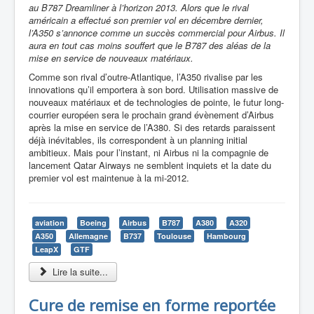
au B787 Dreamliner à l’horizon 2013. Alors que le rival
américain a effectué son premier vol en décembre dernier,
l’A350 s’annonce comme un succès commercial pour Airbus. Il
aura en tout cas moins souffert que le B787 des aléas de la
mise en service de nouveaux matériaux.
Comme son rival d’outre-Atlantique, l’A350 rivalise par les
innovations qu’il emportera à son bord. Utilisation massive de
nouveaux matériaux et de technologies de pointe, le futur long-
courrier européen sera le prochain grand évènement d’Airbus
après la mise en service de l’A380. Si des retards paraissent
déjà inévitables, ils correspondent à un planning initial
ambitieux. Mais pour l’instant, ni Airbus ni la compagnie de
lancement Qatar Airways ne semblent inquiets et la date du
premier vol est maintenue à la mi-2012.
aviation
Boeing
Airbus
B787
A380
A320
A350
Allemagne
B737
Toulouse
Hambourg
LeapX
GTF
Lire la suite...
Cure de remise en forme reportée