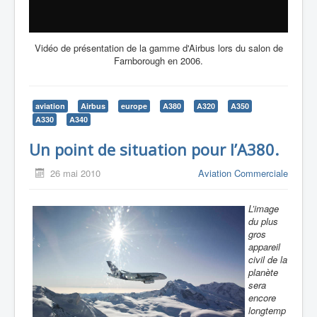
Vidéo de présentation de la gamme d'Airbus lors du salon de
Farnborough en 2006.
aviation
Airbus
europe
A380
A320
A350
A330
A340
Un point de situation pour l’A380.
26 mai 2010
Aviation Commerciale
L’image
du plus
gros
appareil
civil de la
planète
sera
encore
longtemp