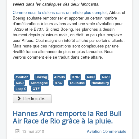
sellers dans les catalogues des deux fabricants.
Comme nous le disions dans un article plus complet
, Airbus et
Boeing souhaite remotoriser et apporter un certain nombre
d’améliorations à leurs avions avant une vraie révolution pour
l’A320 et le B737. Si chez Boeing, les planches à dessin
tournent depuis plusieurs mois, on était un peu plus perplexe
pour Airbus. Ceci malgré un intérêt affiché par certains clients.
Mais reste que ces négociations sont compliquées par une
rivalité franco-allemande de plus en plus farouche. Nous
verrons comment elle se traduit dans cette affaire.
aviation
Boeing
Airbus
B787
A380
A320
A350
Allemagne
B737
Toulouse
Hambourg
LeapX
GTF
Lire la suite...
Hannes Arch remporte la Red Bull
Air Race de Rio grâce à la pluie.
13 mai 2010
Aviation Commerciale