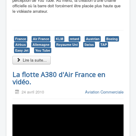
perception de You Tube. Au menu, la création d’une chaine
officielle où la barre doit forcément être placée plus haute que
le vidéaste amateur.
France
Air France
KLM
retard
Austrian
Boeing
Airbus
Allemagne
Royaume Uni
Swiss
TAP
Easy Jet
You Tube
Lire la suite...
La flotte A380 d'Air France en
vidéo.
24 avril 2010
Aviation Commerciale