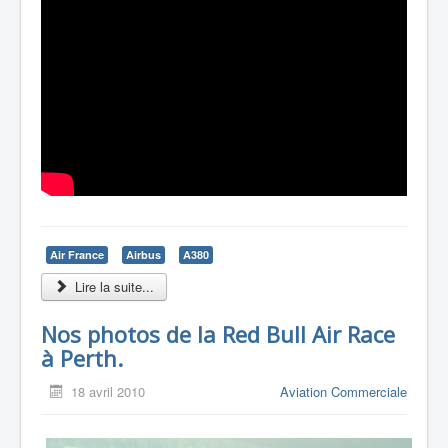
Air France
Airbus
A380
Lire la suite...
Nos photos de la Red Bull Air Race
à Perth.
18 avril 2010
Aviation Commerciale