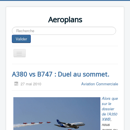
Aeroplans
Rechercher
Valider
Toggle
Navigation
Home
A380 vs B747 : Duel au sommet.
Aviation Commerciale
27 mai 2010
Aviation Commerciale
Aviation d'Affaire
Aviation Militaire
Alors que
sur le
Europespace
dossier
de l’A350
Drones
XWB
,
nous
avons pu