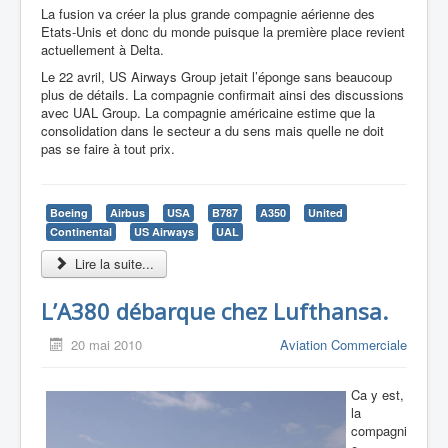
La fusion va créer la plus grande compagnie aérienne des
Etats-Unis et donc du monde puisque la première place revient
actuellement à Delta.
Le 22 avril, US Airways Group jetait l’éponge sans beaucoup
plus de détails. La compagnie confirmait ainsi des discussions
avec UAL Group. La compagnie américaine estime que la
consolidation dans le secteur a du sens mais quelle ne doit
pas se faire à tout prix.
Boeing
Airbus
USA
B787
A350
United
Continental
US Airways
UAL
Lire la suite...
L’A380 débarque chez Lufthansa.
20 mai 2010
Aviation Commerciale
Ca y est,
la
compagni