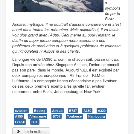
s
symbolis
ée par le
B747.
Appareil mythique, il ne souffrait d'aucune concurrence et s’est
ancré dans toutes les mémoires. Mais aujourd’hui, il va falloir
voir plus grand avec l’A380. Ceci même si, pour l’instant, le
destin du super jumbo européen reste accroché à des
problèmes de production et à quelques problèmes de jeunesse
qui n’inquiètent ni Airbus ni ses clients.
La longue vie de l’A380 a, comme chacun sait, passé un cap.
Depuis son arrivée chez Singapore Airlines, l’avion ne connait
pas son pareil dans le monde. Aujourd’huLi, il est exploité par
deux compagnies européennes : Air France – KLM et
Lufthansa. La compagnie franco-néerlandaise a pris livraison
de ses deux premiers exemplaires qu’elle fait évoluer
notamment entre Paris,
Johannesburg et New York.
aviation
Boeing
Airbus
B787
A380
A320
A350
Allemagne
B737
Toulouse
Hambourg
LeapX
GTF
Lire la suite...