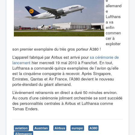
e
allemand
e
Lufthans
a va
enfin
commen
cer à
exploiter
son premier exemplaire du très gros porteur A380 !
L’appareil fabriqué par Airbus est arrivé pour
sa cérémonie de
lancement
hier mercredi 19 mai 2010 à Francfort. En tout,
Lufthansa a commandé quinze exemplaires de l’avion qu’elle
est la cinquième compagnie à recevoir. Après Singapore,
Emirates, Qantas et Air France, l’A380 devient le nouveau
porte-étendard du géant allemand.
L’évènement retransmis en direct a duré 50 minutes environ.
Au cours d’une cérémonie joliment orchestrée se sont succédé
des personnalités centrales à Airbus et Lufthansa comme
Tomas Enders.
aviation
Austrian
Airbus
europe
A380
Allemagne