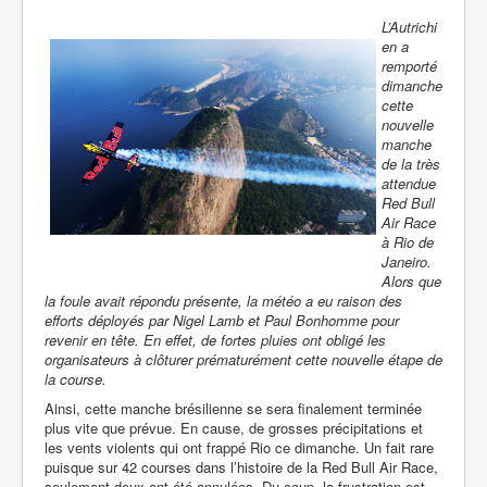
L’Autrichi
en a
remporté
dimanche
cette
nouvelle
manche
de la très
attendue
Red Bull
Air Race
à Rio de
Janeiro.
Alors que
la foule avait répondu présente, la météo a eu raison des
efforts déployés par Nigel Lamb et Paul Bonhomme pour
revenir en tête. En effet, de fortes pluies ont obligé les
organisateurs à clôturer prématurément cette nouvelle étape de
la course.
Ainsi, cette manche brésilienne se sera finalement terminée
plus vite que prévue. En cause, de grosses précipitations et
les vents violents qui ont frappé Rio ce dimanche. Un fait rare
puisque sur 42 courses dans l’histoire de la Red Bull Air Race,
seulement deux ont été annulées. Du coup, la frustration est