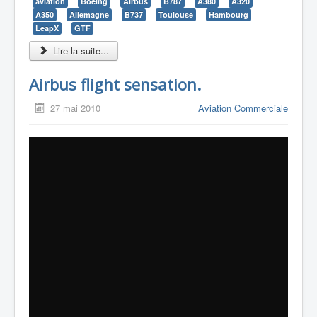
aviation
Boeing
Airbus
B787
A380
A320
A350
Allemagne
B737
Toulouse
Hambourg
LeapX
GTF
Lire la suite...
Airbus flight sensation.
27 mai 2010
Aviation Commerciale