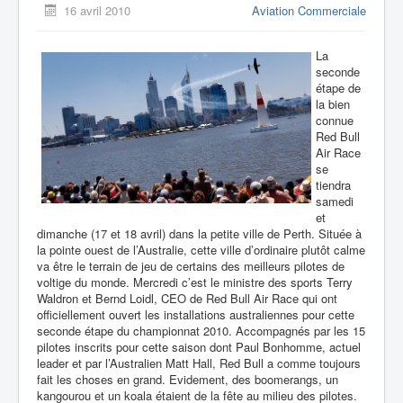
16 avril 2010
Aviation Commerciale
La
seconde
étape de
la bien
connue
Red Bull
Air Race
se
tiendra
samedi
et
dimanche (17 et 18 avril) dans la petite ville de Perth. Située à
la pointe ouest de l’Australie, cette ville d’ordinaire plutôt calme
va être le terrain de jeu de certains des meilleurs pilotes de
voltige du monde. Mercredi c’est le ministre des sports Terry
Waldron et Bernd Loidl, CEO de Red Bull Air Race qui ont
officiellement ouvert les installations australiennes pour cette
seconde étape du championnat 2010. Accompagnés par les 15
pilotes inscrits pour cette saison dont Paul Bonhomme, actuel
leader et par l’Australien Matt Hall, Red Bull a comme toujours
fait les choses en grand. Evidement, des boomerangs, un
kangourou et un koala étaient de la fête au milieu des pilotes.