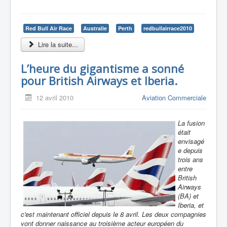
Red Bull Air Race
Australie
Perth
redbullairrace2010
Lire la suite...
L’heure du gigantisme a sonné
pour British Airways et Iberia.
12 avril 2010
Aviation Commerciale
La fusion
était
envisagé
e depuis
trois ans
entre
British
Airways
(BA) et
Iberia, et
c'est maintenant officiel depuis le 8 avril. Les deux compagnies
vont donner naissance au troisième acteur européen du