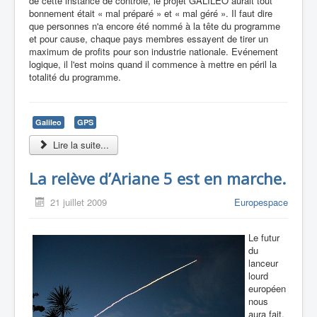
de cette instance de contrôle, le projet GALILEO aurait tout
bonnement était « mal préparé » et « mal géré ». Il faut dire
que personnes n'a encore été nommé à la tête du programme
et pour cause, chaque pays membres essayent de tirer un
maximum de profits pour son industrie nationale. Evénement
logique, il l'est moins quand il commence à mettre en péril la
totalité du programme.
Galileo
GPS
Lire la suite...
La relève d’Ariane 5 est en marche.
21 juillet 2009
Europespace
Le futur
du
lanceur
lourd
européen
nous
aura fait,