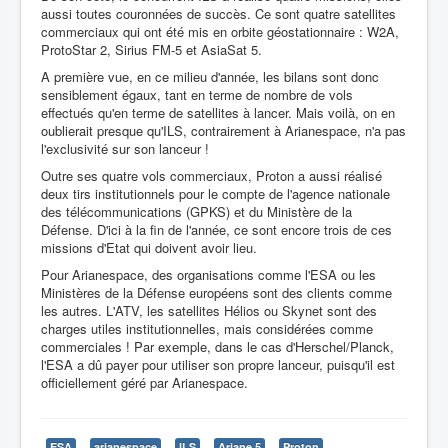
aussi toutes couronnées de succès. Ce sont quatre satellites
commerciaux qui ont été mis en orbite géostationnaire : W2A,
ProtoStar 2, Sirius FM-5 et AsiaSat 5.
A première vue, en ce milieu d'année, les bilans sont donc
sensiblement égaux, tant en terme de nombre de vols
effectués qu'en terme de satellites à lancer. Mais voilà, on en
oublierait presque qu'ILS, contrairement à Arianespace, n'a pas
l'exclusivité sur son lanceur !
Outre ses quatre vols commerciaux, Proton a aussi réalisé
deux tirs institutionnels pour le compte de l'agence nationale
des télécommunications (GPKS) et du Ministère de la
Défense. D'ici à la fin de l'année, ce sont encore trois de ces
missions d'Etat qui doivent avoir lieu.
Pour Arianespace, des organisations comme l'ESA ou les
Ministères de la Défense européens sont des clients comme
les autres. L'ATV, les satellites Hélios ou Skynet sont des
charges utiles institutionnelles, mais considérées comme
commerciales ! Par exemple, dans le cas d'Herschel/Planck,
l'ESA a dû payer pour utiliser son propre lanceur, puisqu'il est
officiellement géré par Arianespace.
ESA
arianespace
ILS
Ariane 5
Proton