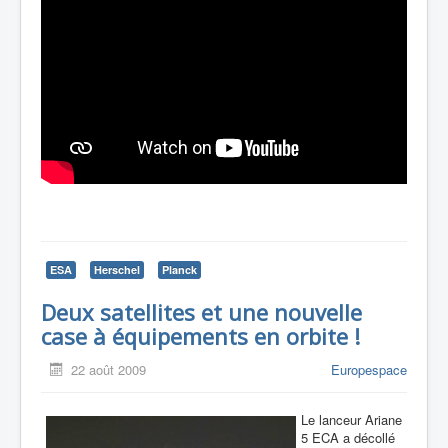
ESA
Herschel
Planck
Deux satellites et une nouvelle
case à équipements en orbite !
22 août 2009
Europespace
Le lanceur Ariane
5 ECA a décollé