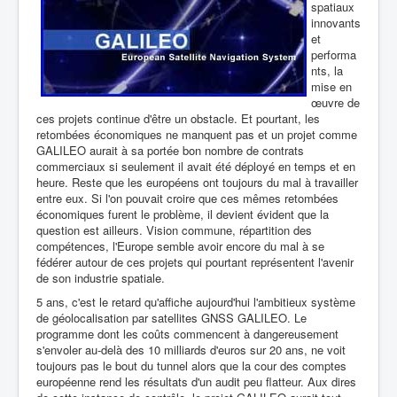
spatiaux
innovants
et
performa
nts, la
mise en
œuvre de
ces projets continue d'être un obstacle. Et pourtant, les
retombées économiques ne manquent pas et un projet comme
GALILEO aurait à sa portée bon nombre de contrats
commerciaux si seulement il avait été déployé en temps et en
heure. Reste que les européens ont toujours du mal à travailler
entre eux. Si l'on pouvait croire que ces mêmes retombées
économiques furent le problème, il devient évident que la
question est ailleurs. Vision commune, répartition des
compétences, l'Europe semble avoir encore du mal à se
fédérer autour de ces projets qui pourtant représentent l'avenir
de son industrie spatiale.
5 ans, c'est le retard qu'affiche aujourd'hui l'ambitieux système
de géolocalisation par satellites GNSS GALILEO. Le
programme dont les coûts commencent à dangereusement
s'envoler au-delà des 10 milliards d'euros sur 20 ans, ne voit
toujours pas le bout du tunnel alors que la cour des comptes
européenne rend les résultats d'un audit peu flatteur. Aux dires