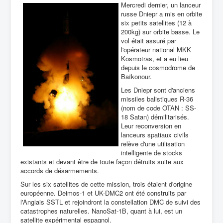
Mercredi dernier, un lanceur
russe Dniepr a mis en orbite
six petits satellites (12 à
200kg) sur orbite basse. Le
vol était assuré par
l'opérateur national MKK
Kosmotras, et a eu lieu
depuis le cosmodrome de
Baïkonour.
Les Dniepr sont d'anciens
missiles balistiques R-36
(nom de code OTAN : SS-
18 Satan) démilitarisés.
Leur reconversion en
lanceurs spatiaux civils
relève d'une utilisation
intelligente de stocks
existants et devant être de toute façon détruits suite aux
accords de désarmements.
Sur les six satellites de cette mission, trois étaient d'origine
européenne. Deimos-1 et UK-DMC2 ont été construits par
l'Anglais SSTL et rejoindront la constellation DMC de suivi des
catastrophes naturelles. NanoSat-1B, quant à lui, est un
satellite expérimental espagnol.