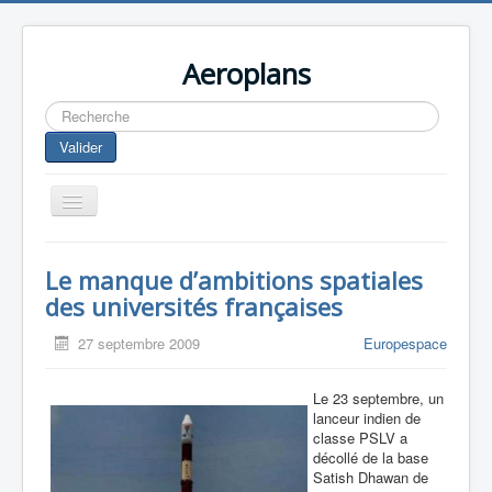
Aeroplans
Rechercher
Valider
Toggle
Navigation
Home
Le manque d’ambitions spatiales
Aviation Commerciale
des universités françaises
Aviation d'Affaire
27 septembre 2009
Europespace
Aviation Militaire
Le 23 septembre, un
Europespace
lanceur indien de
classe PSLV a
Drones
décollé de la base
Satish Dhawan de