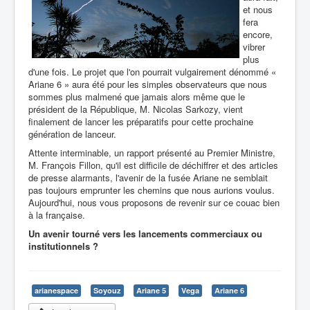
et nous
fera
encore,
vibrer
plus
d'une fois. Le projet que l'on pourrait vulgairement dénommé «
Ariane 6 » aura été pour les simples observateurs que nous
sommes plus malmené que jamais alors même que le
président de la République, M. Nicolas Sarkozy, vient
finalement de lancer les préparatifs pour cette prochaine
génération de lanceur.
Attente interminable, un rapport présenté au Premier Ministre,
M. François Fillon, qu'il est difficile de déchiffrer et des articles
de presse alarmants, l'avenir de la fusée Ariane ne semblait
pas toujours emprunter les chemins que nous aurions voulus.
Aujourd'hui, nous vous proposons de revenir sur ce couac bien
à la française.
Un avenir tourné vers les lancements commerciaux ou
institutionnels ?
arianespace
Soyouz
Ariane 5
Vega
Ariane 6