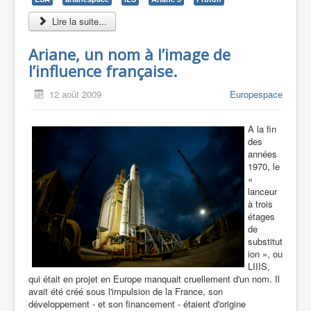
Lire la suite...
Ariane, un nom à l’image de
l’influence française.
12 août 2009
Europespace
A la fin
des
années
1970, le
«
lanceur
à trois
étages
de
substitut
ion », ou
LIIIS,
qui était en projet en Europe manquait cruellement d'un nom. Il
avait été créé sous l'impulsion de la France, son
développement - et son financement - étaient d'origine