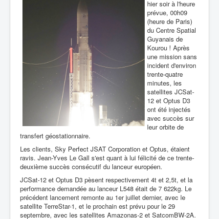
hier soir à l'heure
prévue, 00h09
(heure de Paris)
du Centre Spatial
Guyanais de
Kourou ! Après
une mission sans
incident d'environ
trente-quatre
minutes, les
satellites JCSat-
12 et Optus D3
ont été injectés
avec succès sur
leur orbite de
transfert géostationnaire.
Les clients, Sky Perfect JSAT Corporation et Optus, étaient
ravis. Jean-Yves Le Gall s'est quant à lui félicité de ce trente-
deuxième succès consécutif du lanceur européen.
JCSat-12 et Optus D3 pèsent respectivement 4t et 2,5t, et la
performance demandée au lanceur L548 était de 7 622kg. Le
précédent lancement remonte au 1er juillet dernier, avec le
satellite TerreStar-1, et le prochain est prévu pour le 29
septembre, avec les satellites Amazonas-2 et SatcomBW-2A.