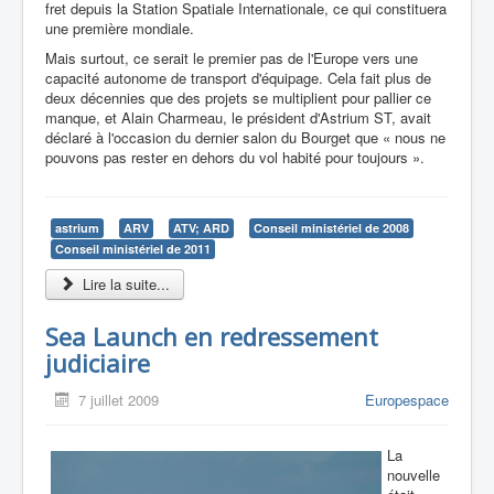
fret depuis la Station Spatiale Internationale, ce qui constituera
une première mondiale.
Mais surtout, ce serait le premier pas de l'Europe vers une
capacité autonome de transport d'équipage. Cela fait plus de
deux décennies que des projets se multiplient pour pallier ce
manque, et Alain Charmeau, le président d'Astrium ST, avait
déclaré à l'occasion du dernier salon du Bourget que « nous ne
pouvons pas rester en dehors du vol habité pour toujours ».
astrium
ARV
ATV; ARD
Conseil ministériel de 2008
Conseil ministériel de 2011
Lire la suite...
Sea Launch en redressement
judiciaire
7 juillet 2009
Europespace
La
nouvelle