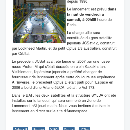
depuis 1996.
Le lancement est prévu
dans
la nuit de vendredi à
samedi, à 00h09
heure de
Paris.
La charge utile sera
constituée du gros satellite
japonais JCSat-12, construit
par Lockheed Martin, et du petit Optus D3 australien, construit
par Orbital.
Le précédent JCSat avait été lancé en 2007 par une fusée
russe Proton-M qui s'était écrasée en plein Kazakhstan.
Visiblement, l'opérateur japonais a préféré changer de
fournisseur de lancement après cette douloureuse expérience.
A l'inverse, le précédent Optus D était parti pour l'Espace en
2006 à bord d'une Ariane 5ECA, c'était le Vol 173.
Dans le BAF, les deux satellites et la structure SYLDA ont été
installés sur le lanceur, qui sera emmené en Zone de
Lancement n°3 jeudi matin. Nous vous invitons à suivre le
lancement en direct sur le site d'Arianespace.
Ariane 5
Proton
V190
Optus
JCSat