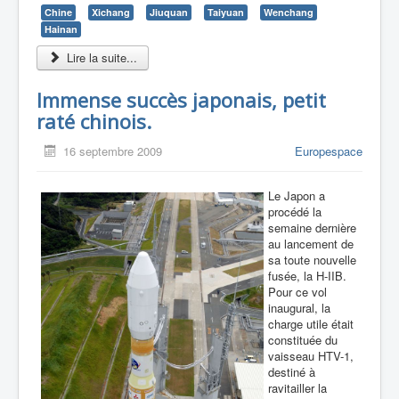
Chine
Xichang
Jiuquan
Taiyuan
Wenchang
Hainan
Lire la suite...
Immense succès japonais, petit
raté chinois.
16 septembre 2009
Europespace
Le Japon a
procédé la
semaine dernière
au lancement de
sa toute nouvelle
fusée, la H-IIB.
Pour ce vol
inaugural, la
charge utile était
constituée du
vaisseau HTV-1,
destiné à
ravitailler la