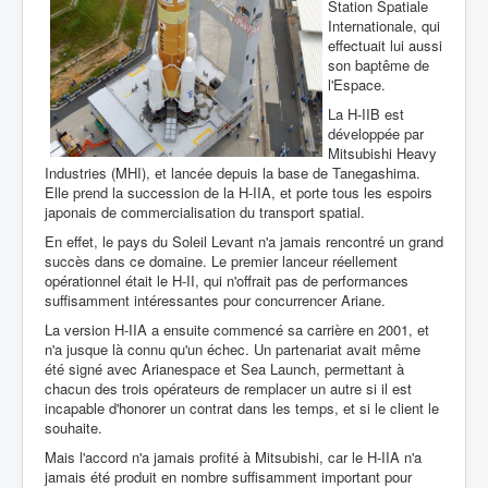
Station Spatiale
Internationale, qui
effectuait lui aussi
son baptême de
l'Espace.
La H-IIB est
développée par
Mitsubishi Heavy
Industries (MHI), et lancée depuis la base de Tanegashima.
Elle prend la succession de la H-IIA, et porte tous les espoirs
japonais de commercialisation du transport spatial.
En effet, le pays du Soleil Levant n'a jamais rencontré un grand
succès dans ce domaine. Le premier lanceur réellement
opérationnel était le H-II, qui n'offrait pas de performances
suffisamment intéressantes pour concurrencer Ariane.
La version H-IIA a ensuite commencé sa carrière en 2001, et
n'a jusque là connu qu'un échec. Un partenariat avait même
été signé avec Arianespace et Sea Launch, permettant à
chacun des trois opérateurs de remplacer un autre si il est
incapable d'honorer un contrat dans les temps, et si le client le
souhaite.
Mais l'accord n'a jamais profité à Mitsubishi, car le H-IIA n'a
jamais été produit en nombre suffisamment important pour