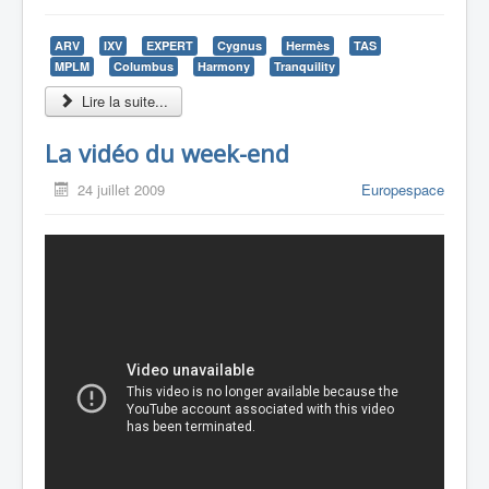
ARV
IXV
EXPERT
Cygnus
Hermès
TAS
MPLM
Columbus
Harmony
Tranquility
Lire la suite...
La vidéo du week-end
24 juillet 2009
Europespace