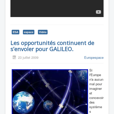
ESA
espace
Vidéo
Les opportunités continuent de
s’envoler pour GALILEO.
23 juillet 2009
Europespace
Si
l'Europe
n'a aucun
mal pour
imaginer
et
concevoir
des
système
s