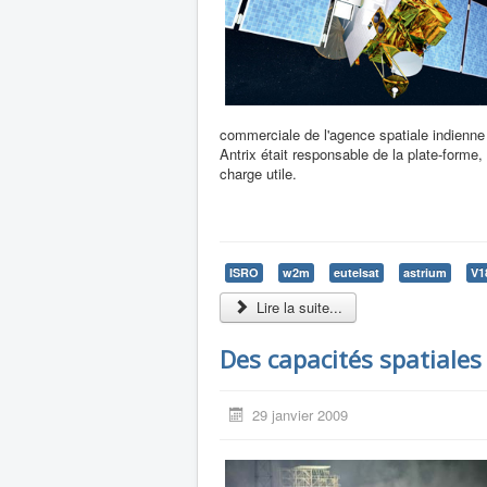
commerciale de l'agence spatiale indienne
Antrix était responsable de la plate-forme, 
charge utile.
ISRO
w2m
eutelsat
astrium
V1
Lire la suite...
Des capacités spatiales
29 janvier 2009