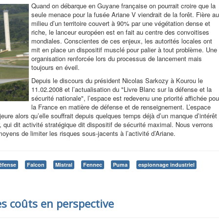
Quand on débarque en Guyane française on pourrait croire que la
seule menace pour la fusée Ariane V viendrait de la forêt. Fière au
milieu d’un territoire couvert à 90% par une végétation dense et
riche, le lanceur européen est en fait au centre des convoitises
mondiales. Conscientes de ces enjeux, les autorités locales ont
mit en place un dispositif musclé pour palier à tout problème. Une
organisation renforcée lors du processus de lancement mais
toujours en éveil.
Depuis le discours du président Nicolas Sarkozy à Kourou le
11.02.2008 et l’actualisation du "Livre Blanc sur la défense et la
sécurité nationale", l’espace est redevenu une priorité affichée pou
la France en matière de défense et de renseignement. L’espace
jeure alors qu’elle souffrait depuis quelques temps déjà d’un manque d’intérêt
, qui dit activité stratégique dit dispositif de sécurité maximal. Nous verrons
yens de limiter les risques sous-jacents à l’activité d’Ariane.
éfense
Falcon
Mistral
Fennec
Puma
espionnage industriel
es coûts en perspective