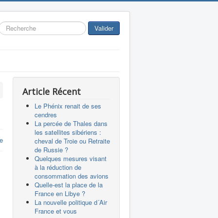
Rechercher
Valider
Article Récent
Le Phénix renait de ses
cendres
La percée de Thales dans
les satellites sibériens :
e
cheval de Troie ou Retraite
de Russie ?
Quelques mesures visant
à la réduction de
consommation des avions
Quelle-est la place de la
E
France en Libye ?
La nouvelle politique d´Air
France et vous