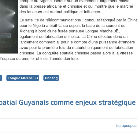
compte du Nigeria. Retour sur un évènement largement relayé
dans la presse africaine et chinoise et qui montre que le marché
des lanceurs est surtout politique et influence.
Le satellite de télécommunications , conçu et fabriqué par la Chin
pour le Nigeria a était lancé depuis la base de lancement de
Xichang à bord d'une fusée porteuse Longue Marche 3B,
également de fabrication chinoise. La Chine effectue donc un
lancement commercial pour le compte d’une puissance étrangère
avec pour la première fois du matériel uniquement de fabrication
chinoise. La conquête spatiale chinoise passa alors à la vitesse
l’espace du premier chinois l’année dernière.
1
Longue Marche 3B
Xichang
patial Guyanais comme enjeux stratégique
Europespac