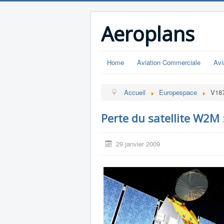
Aeroplans
Home
Aviation Commerciale
Avi
Accueil
Europespace
V187
Perte du satellite W2M :
29 janvier 2009