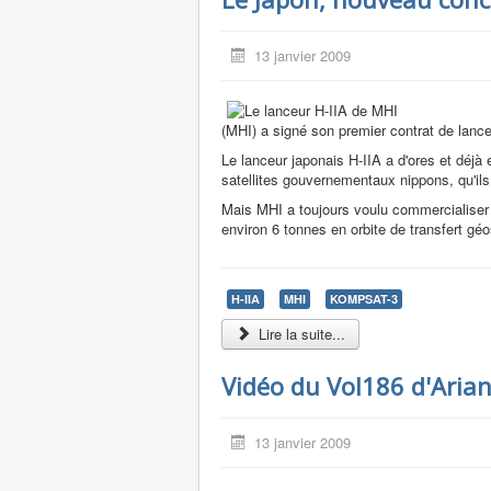
13 janvier 2009
(MHI) a signé son premier contrat de lance
Le lanceur japonais H-IIA a d'ores et déjà
satellites gouvernementaux nippons, qu'ils s
Mais MHI a toujours voulu commercialiser s
environ 6 tonnes en orbite de transfert géo
H-IIA
MHI
KOMPSAT-3
Lire la suite...
Vidéo du Vol186 d'Aria
13 janvier 2009