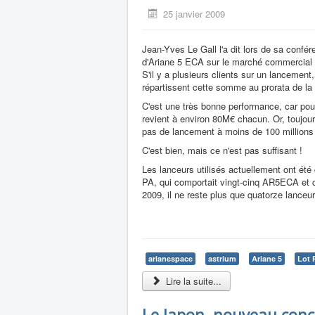
25 janvier 2009
Jean-Yves Le Gall l'a dit lors de sa confér
d'Ariane 5 ECA sur le marché commercial 
S'il y a plusieurs clients sur un lancement,
répartissent cette somme au prorata de la 
C'est une très bonne performance, car pou
revient à environ 80M€ chacun. Or, toujo
pas de lancement à moins de 100 millions 
C'est bien, mais ce n'est pas suffisant !
Les lanceurs utilisés actuellement ont ét
PA, qui comportait vingt-cinq AR5ECA et 
2009, il ne reste plus que quatorze lanceurs
arianespace
astrium
Ariane 5
Lot 
Lire la suite...
Le Japon, nouveau conc