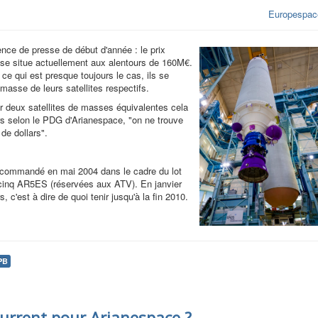
Europespac
ence de presse de début d'année : le prix
se situe actuellement aux alentours de 160M€.
 ce qui est presque toujours le cas, ils se
masse de leurs satellites respectifs.
r deux satellites de masses équivalentes cela
urs selon le PDG d'Arianespace,
"on ne trouve
de dollars".
é commandé en mai 2004 dans le cadre du lot
cinq AR5ES (réservées aux ATV). En janvier
, c'est à dire de quoi tenir jusqu'à la fin 2010.
PB
urrent pour Arianespace ?