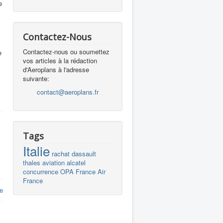
e
Contactez-Nous
Contactez-nous ou soumettez
e
vos articles à la rédaction
d'Aeroplans à l'adresse
suivante:
contact@aeroplans.fr
Tags
Italie
rachat
dassault
thales
aviation
alcatel
concurrence
OPA
France
Air
France
e