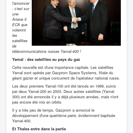
l'annoncer
: c'est sur
une
Ariane 5
ECA que
voleront
les
satellites
de
télécommunications russes Yamal-400 !
Yamal : des satellites au pays du gaz
Cette nouvelle est d'une importance capitale. Les satellites
Yamal sont opérés par Gazprom Space Systems, filiale du
géant gazier et unique concurrent de l'opérateur national russe.
Les deux premiers Yamal-100 ont été lancés en 1999, suivis
par deux Yamal-200 en 2003. Deux autres satellites (Yamal-
300) ont été annoncés il y a déjà plusieurs années, mais n'ont
pas encore été mis en orbite.
Il y a très peu de temps, Gazprom a annoncé le
développement d'une quatrième paire, évidemment baptisée
Yamal-400.
Et Thales entre dans la partie