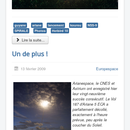
guyane
ariane
lancement
kourou
NSS-9
SPIRALE
Photos
Hotbird 10
Lire la suite...
Un de plus !
13 février 2009
Europespace
Arianespace, le CNES et
Astrium ont enregistré hier
leur vingt-neuvième
succès consécutif. Le Vol
187 d'Ariane 5 ECA a
parfaitement décollé,
exactement à l'heure
prévue, peu après le
coucher du Soleil.