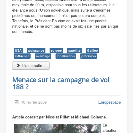
maximale de 20 m, disponible pour tous les utilisateurs. Il a
été lancé sous l'Union soviétique, mais suite à d'énormes
problèmes de financement il n'est pas encore complet.
Toutefois, le Président Poutine en avait fait une priorité
nationale, et ce ne sont pas moins de six satellites par an qui
sont lancés.
USA
puissance
europe
satellite
Galileo
influence
avantage
localisation
précision
Lire la suite...
Menace sur la campagne de vol
188 ?
16 février 2009
Europespace
Article coécrit par Nicolat Pillet et Michael Colaone.
La
situation