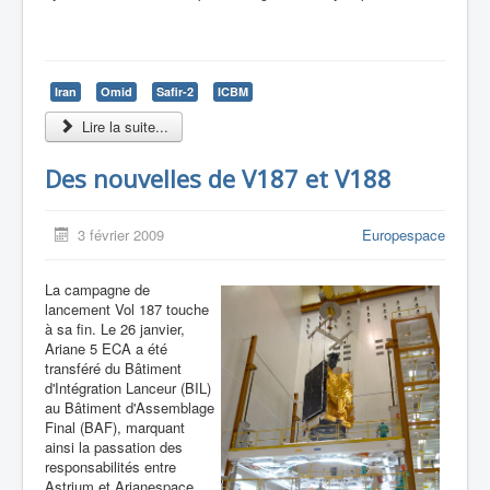
Iran
Omid
Safir-2
ICBM
Lire la suite...
Des nouvelles de V187 et V188
3 février 2009
Europespace
La campagne de
lancement Vol 187 touche
à sa fin. Le 26 janvier,
Ariane 5 ECA a été
transféré du Bâtiment
d'Intégration Lanceur (BIL)
au Bâtiment d'Assemblage
Final (BAF), marquant
ainsi la passation des
responsabilités entre
Astrium et Arianespace.