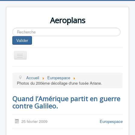
Aeroplans
Rechercher
Valider
Toggle
Navigation
Home
Accueil
Europespace
Aviation Commerciale
Photos du 200ème décollage d'une fusée Ariane.
Aviation d'Affaire
Quand l’Amérique partit en guerre
Aviation Militaire
contre Galileo.
Europespace
Drones
25 février 2009
Europespace