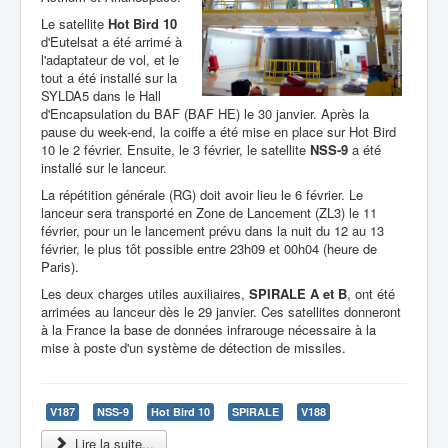
Le satellite
Hot Bird 10
d'Eutelsat a été arrimé à
l'adaptateur de vol, et le
tout a été installé sur la
SYLDA5 dans le Hall
d'Encapsulation du BAF (BAF HE) le 30 janvier. Après la
pause du week-end, la coiffe a été mise en place sur Hot Bird
10 le 2 février. Ensuite, le 3 février, le satellite
NSS-9
a été
installé sur le lanceur.
La répétition générale (RG) doit avoir lieu le 6 février. Le
lanceur sera transporté en Zone de Lancement (ZL3) le 11
février, pour un le lancement prévu dans la nuit du 12 au 13
février, le plus tôt possible entre 23h09 et 00h04 (heure de
Paris).
Les deux charges utiles auxiliaires,
SPIRALE A et B
, ont été
arrimées au lanceur dès le 29 janvier. Ces satellites donneront
à la France la base de données infrarouge nécessaire à la
mise à poste d'un système de détection de missiles.
V187
NSS-9
Hot Bird 10
SPIRALE
V188
Lire la suite...