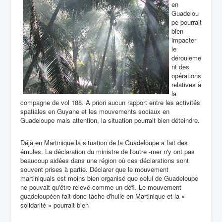
en
Guadelou
pe pourrait
bien
impacter
le
dérouleme
nt des
opérations
relatives à
la
compagne de vol 188. A priori aucun rapport entre les activités
spatiales en Guyane et les mouvements sociaux en
Guadeloupe mais attention, la situation pourrait bien déteindre.
Déjà en Martinique la situation de la Guadeloupe a fait des
émules. La déclaration du ministre de l'outre -mer n'y ont pas
beaucoup aidées dans une région où ces déclarations sont
souvent prises à partie. Déclarer que le mouvement
martiniquais est moins bien organisé que celui de Guadeloupe
ne pouvait qu'être relevé comme un défi. Le mouvement
guadeloupéen fait donc tâche d'huile en Martinique et la «
solidarité » pourrait bien