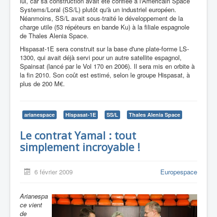
lui, car sa construction avait été confiée à l'Américain Space
Systems/Loral (SS/L) plutôt qu'à un industriel européen.
Néanmoins, SS/L avait sous-traité le développement de la
charge utile (53 répéteurs en bande Ku) à la filiale espagnole
de Thales Alenia Space.
Hispasat-1E sera construit sur la base d'une plate-forme LS-
1300, qui avait déjà servi pour un autre satellite espagnol,
Spainsat (lancé par le Vol 170 en 2006). Il sera mis en orbite à
la fin 2010. Son coût est estimé, selon le groupe Hispasat, à
plus de 200 M€.
arianespace
Hispasat-1E
SS/L
Thales Alenia Space
Le contrat Yamal : tout
simplement incroyable !
6 février 2009
Europespace
Arianespa
ce vient
de