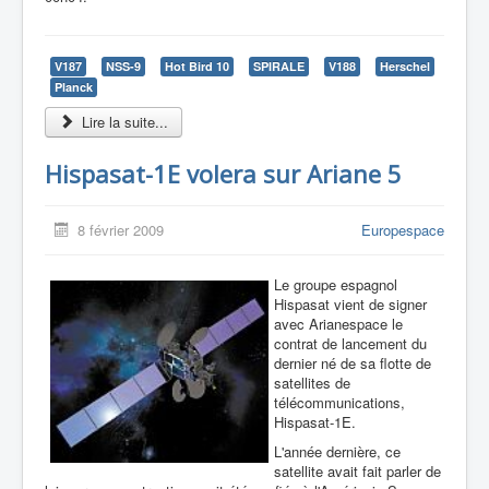
V187
NSS-9
Hot Bird 10
SPIRALE
V188
Herschel
Planck
Lire la suite...
Hispasat-1E volera sur Ariane 5
8 février 2009
Europespace
Le groupe espagnol
Hispasat vient de signer
avec Arianespace le
contrat de lancement du
dernier né de sa flotte de
satellites de
télécommunications,
Hispasat-1E.
L'année dernière, ce
satellite avait fait parler de