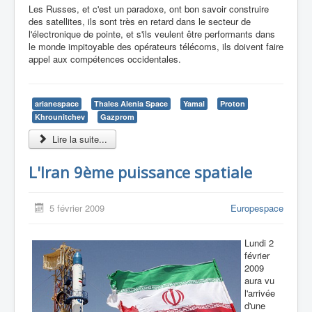
Les Russes, et c'est un paradoxe, ont bon savoir construire
des satellites, ils sont très en retard dans le secteur de
l'électronique de pointe, et s'ils veulent être performants dans
le monde impitoyable des opérateurs télécoms, ils doivent faire
appel aux compétences occidentales.
arianespace
Thales Alenia Space
Yamal
Proton
Khrounitchev
Gazprom
Lire la suite...
L'Iran 9ème puissance spatiale
5 février 2009
Europespace
Lundi 2
février
2009
aura vu
l'arrivée
d'une