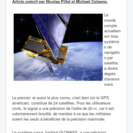
Article coécrit par Nicolas Pillet et Michael Colaone.
Le
monde
compte
actuellem
ent trois
système
s de
navigatio
n par
satellite,
à divers
degrés
d'avance
ment.
Le premier, et aussi le plus connu, c'est bien sûr le GPS
américain, constitué de 24 satellites. Pour les utilisateurs
civils, le signal a une précision de l'ordre de 20 m, car il est
volontairement brouillé, de manière à ce que les militaires
soient les seuls à bénéficier de la précision maximale.
Le système russe, baptisé GLONASS, a une précision