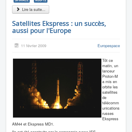
Lire la suite...
Satellites Ekspress : un succès,
aussi pour l'Europe
11 février 2009
Europespace
Tôt ce
matin, un
lanceur
Proton-M
a mis en
orbite les
satellites
de
télécomm
unications
russes
Ekspress
AM44 et Ekspress MD1.
Ils ont été construits par la compagnie russe ISS