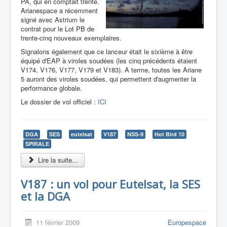
PA, qui en comptait trente.
Arianespace a récemment
signé avec Astrium le
contrat pour le Lot PB de
trente-cinq nouveaux exemplaires.
Signalons également que ce lanceur était le sixième à être
équipé d'EAP à viroles soudées (les cinq précédents étaient
V174, V176, V177, V179 et V183). A terme, toutes les Ariane
5 auront des viroles soudées, qui permettent d'augmenter la
performance globale.
Le dossier de vol officiel :
ICI
DGA
SES
eutelsat
V187
NSS-9
Hot Bird 10
SPIRALE
Lire la suite...
V187 : un vol pour Eutelsat, la SES
et la DGA
11 février 2009
Europespace