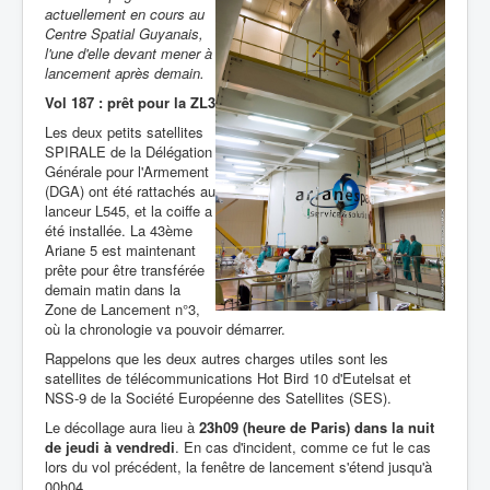
actuellement en cours au
Centre Spatial Guyanais,
l'une d'elle devant mener à
lancement après demain.
Vol 187 : prêt pour la ZL3
Les deux petits satellites
SPIRALE de la Délégation
Générale pour l'Armement
(DGA) ont été rattachés au
lanceur L545, et la coiffe a
été installée. La 43ème
Ariane 5 est maintenant
prête pour être transférée
demain matin dans la
Zone de Lancement n°3,
où la chronologie va pouvoir démarrer.
Rappelons que les deux autres charges utiles sont les
satellites de télécommunications Hot Bird 10 d'Eutelsat et
NSS-9 de la Société Européenne des Satellites (SES).
Le décollage aura lieu à
23h09 (heure de Paris) dans la nuit
de jeudi à vendredi
. En cas d'incident, comme ce fut le cas
lors du vol précédent, la fenêtre de lancement s'étend jusqu'à
00h04.