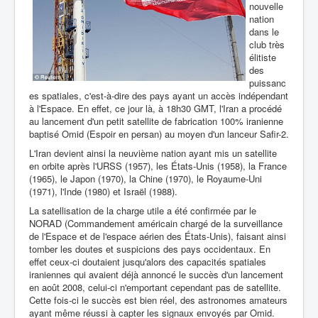
nouvelle
nation
dans le
club très
élitiste
des
puissanc
es spatiales, c'est-à-dire des pays ayant un accès indépendant
à l'Espace. En effet, ce jour là, à 18h30 GMT, l'Iran a procédé
au lancement d'un petit satellite de fabrication 100% iranienne
baptisé Omid (Espoir en persan) au moyen d'un lanceur Safir-2.
L'Iran devient ainsi la neuvième nation ayant mis un satellite
en orbite après l'URSS (1957), les États-Unis (1958), la France
(1965), le Japon (1970), la Chine (1970), le Royaume-Uni
(1971), l'Inde (1980) et Israël (1988).
La satellisation de la charge utile a été confirmée par le
NORAD (Commandement américain chargé de la surveillance
de l'Espace et de l'espace aérien des États-Unis), faisant ainsi
tomber les doutes et suspicions des pays occidentaux. En
effet ceux-ci doutaient jusqu'alors des capacités spatiales
iraniennes qui avaient déjà annoncé le succès d'un lancement
en août 2008, celui-ci n'emportant cependant pas de satellite.
Cette fois-ci le succès est bien réel, des astronomes amateurs
ayant même réussi à capter les signaux envoyés par Omid.