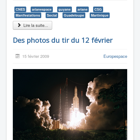
CNES
arianespace
guyane
ariane
CSG
Manifestations
Social
Guadeloupe
Martinique
Lire la suite...
Des photos du tir du 12 février
15 février 2009
Europespace