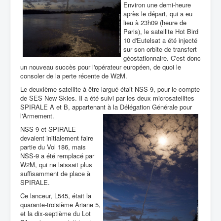
Environ une demi-heure
après le départ, qui a eu
lieu à 23h09 (heure de
Paris), le satellite Hot Bird
10 d'Eutelsat a été injecté
sur son orbite de transfert
géostationnaire. C'est donc
un nouveau succès pour l'opérateur européen, de quoi le
consoler de la perte récente de W2M.
Le deuxième satellite à être largué était NSS-9, pour le compte
de SES New Skies. Il a été suivi par les deux microsatellites
SPIRALE A et B, appartenant à la Délégation Générale pour
l'Armement.
NSS-9 et SPIRALE
devaient initialement faire
partie du Vol 186, mais
NSS-9 a été remplacé par
W2M, qui ne laissait plus
suffisamment de place à
SPIRALE.
Ce lanceur, L545, était la
quarante-troisième Ariane 5,
et la dix-septième du Lot