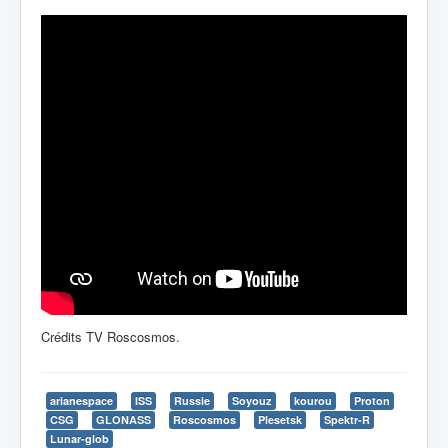
Crédits TV Roscosmos.
arianespace
ISS
Russie
Soyouz
kourou
Proton
CSG
GLONASS
Roscosmos
Plesetsk
Spektr-R
Lunar-glob