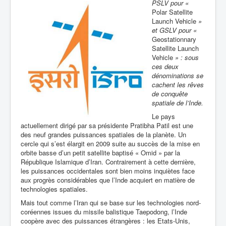
PSLV pour «
Polar Satellite
Launch Vehicle
»
et
GSLV pour «
Geostationnary
Satellite Launch
Vehicle
»
: sous
ces deux
dénominations se
cachent les rêves
de conquête
spatiale de l’Inde.
Le pays
actuellement dirigé par sa présidente
Pratibha Patil est une
des neuf grandes puissances spatiales de la planète. Un
cercle qui s’est élargit en 2009 s
uite au succès de la mise en
orbite basse d’un petit satellite baptisé « Omid » par la
République Islamique d’Iran. Contrairement à cette dernière,
les puissances occidentales sont bien moins inquiètes face
aux progrès considérables que l’Inde acquiert en matière de
technologies spatiales.
Mais tout comme l’Iran qui se base sur les technologies nord-
coréennes issues du missile balistique Taepodong, l’Inde
coopère avec des puissances étrangères : les Etats-Unis,