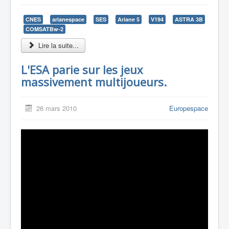
CNES
arianespace
SES
Ariane 5
V194
ASTRA 3B
COMSATBw-2
Lire la suite...
L'ESA parie sur les jeux
massivement multijoueurs.
26 mars 2010
Europespace