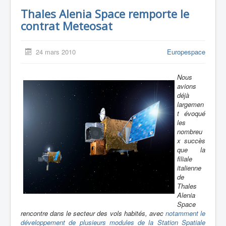
Thales Alenia Space remporte le
contrat Meteosat
24 mars 2010
Europespace
Nous
avions
déjà
largemen
t évoqué
les
nombreu
x succès
que la
filiale
italienne
de
Thales
Alenia
Space
rencontre dans le secteur des vols habités, avec
notamment le
développement de plusieurs modules de la Station Spatiale