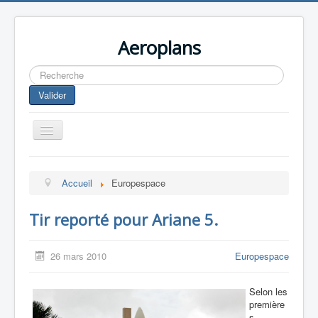
Aeroplans
Rechercher
Valider
Toggle
Navigation
Home
Accueil
Europespace
Aviation Commerciale
Aviation d'Affaire
Tir reporté pour Ariane 5.
Aviation Militaire
26 mars 2010
Europespace
Europespace
Drones
Selon les
première
s