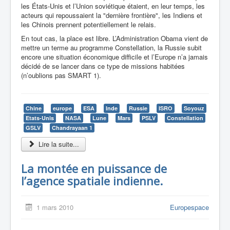
les États-Unis et l’Union soviétique étaient, en leur temps, les
acteurs qui repoussaient la "dernière frontière", les Indiens et
les Chinois prennent potentiellement le relais.
En tout cas, la place est libre. L’Administration Obama vient de
mettre un terme au programme Constellation, la Russie subit
encore une situation économique difficile et l’Europe n’a jamais
décidé de se lancer dans ce type de missions habitées
(n’oublions pas SMART 1).
Chine
europe
ESA
Inde
Russie
ISRO
Soyouz
Etats-Unis
NASA
Lune
Mars
PSLV
Constellation
GSLV
Chandrayaan 1
Lire la suite...
La montée en puissance de
l’agence spatiale indienne.
1 mars 2010
Europespace