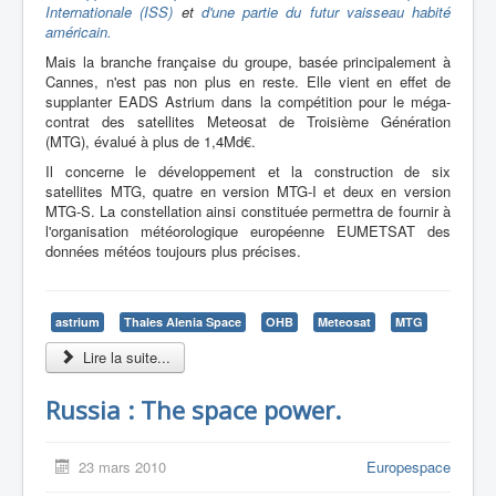
Internationale (ISS)
et
d'une partie du futur vaisseau habité
américain.
Mais la branche française du groupe, basée principalement à
Cannes, n'est pas non plus en reste. Elle vient en effet de
supplanter EADS Astrium dans la compétition pour le méga-
contrat des satellites Meteosat de Troisième Génération
(MTG), évalué à plus de 1,4Md€.
Il concerne le développement et la construction de six
satellites MTG, quatre en version MTG-I et deux en version
MTG-S. La constellation ainsi constituée permettra de fournir à
l'organisation météorologique européenne EUMETSAT des
données météos toujours plus précises.
astrium
Thales Alenia Space
OHB
Meteosat
MTG
Lire la suite...
Russia : The space power.
23 mars 2010
Europespace