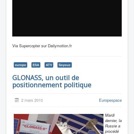
Via Supercopter sur Dailymotion.fr
europe
ESA
ATV
Soyouz
GLONASS, un outil de
positionnement politique
2 mars 2010
Europespace
Mardi
dernier, la
Russie a
procédé