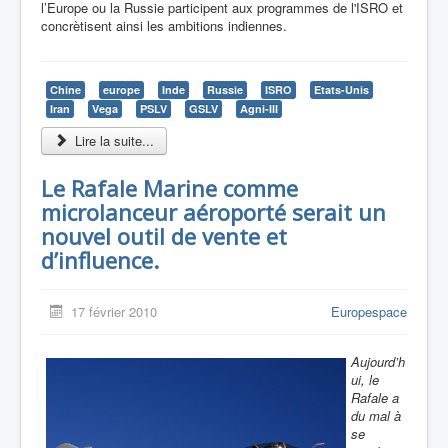
l’Europe ou la Russie participent aux programmes de l'ISRO et
concrètisent ainsi les ambitions indiennes.
Chine
europe
Inde
Russie
ISRO
Etats-Unis
Iran
Vega
PSLV
GSLV
Agni-III
Lire la suite...
Le Rafale Marine comme
microlanceur aéroporté serait un
nouvel outil de vente et
d’influence.
17 février 2010
Europespace
Aujourd’h
ui, le
Rafale a
du mal à
se