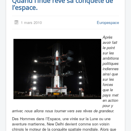
Quand l’Inde rêve sa conquête de
l’espace.
1 mars 2010
Europespace
Après
avoir fait
le point
sur les
ambitions
politiques
indiennes
ainsi que
sur les
forces
que le
pays met
en action
pour y
arriver, nous allons nous tourner vers ses rêves de grandeur.
Des Hommes dans l’Espace, une virée sur la Lune ou une
aventure martienne, New Delhi devient comme son voisin
chinois le moteur de la conquête spatiale mondiale. Alors que