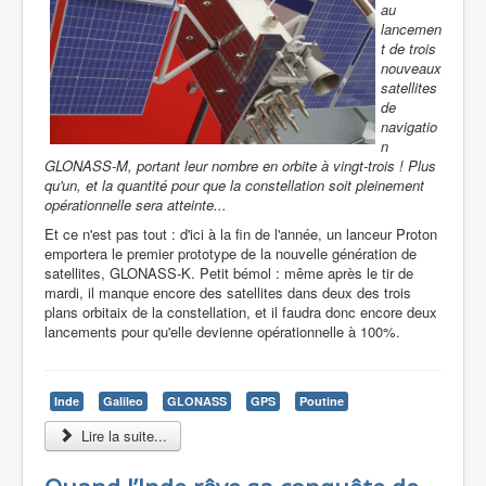
au
lancemen
t de trois
nouveaux
satellites
de
navigatio
n
GLONASS-M, portant leur nombre en orbite à vingt-trois ! Plus
qu'un, et la quantité pour que la constellation soit pleinement
opérationnelle sera atteinte...
Et ce n'est pas tout : d'ici à la fin de l'année, un lanceur Proton
emportera le premier prototype de la nouvelle génération de
satellites, GLONASS-K. Petit bémol : même après le tir de
mardi, il manque encore des satellites dans deux des trois
plans orbitaix de la constellation, et il faudra donc encore deux
lancements pour qu'elle devienne opérationnelle à 100%.
Inde
Galileo
GLONASS
GPS
Poutine
Lire la suite...