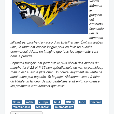
vendre.
Même si
le
groupem
ent
d’intérêts
économiq
ues le
commerc
ialisant est proche d’un accord au Brésil et aux Émirats arabes
unis, la route est encore longue pour en faire un succès
commercial. Alors, on imagine que tous les arguments sont
bons à prendre.
L’appareil français est peut-être le plus abouti des avions du
marché (or F-22 et F-35 non opérationnels ou non exportables),
mais c’est aussi le plus cher. Un nouvel argument de vente ne
serait alors pas superflu. Si le projet Aldebaran visant à faire
du Rafale un lanceur de microsatellites était enfin concrétisé,
les prospects n’en seraient que ravis.
Chine
rafale
europe
MLA
CNES
Inde
Snecma
microlanceur
Aldebaran
microsatellite