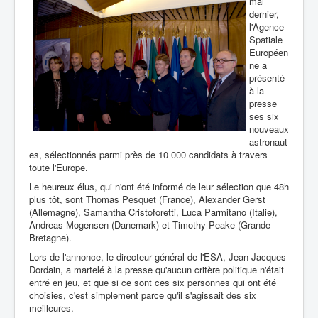
mai
dernier,
l'Agence
Spatiale
Européen
ne a
présenté
à la
presse
ses six
nouveaux
astronaut
es, sélectionnés parmi près de 10 000 candidats à travers
toute l'Europe.
Le heureux élus, qui n'ont été informé de leur sélection que 48h
plus tôt, sont Thomas Pesquet (France), Alexander Gerst
(Allemagne), Samantha Cristoforetti, Luca Parmitano (Italie),
Andreas Mogensen (Danemark) et Timothy Peake (Grande-
Bretagne).
Lors de l'annonce, le directeur général de l'ESA, Jean-Jacques
Dordain, a martelé à la presse qu'aucun critère politique n'était
entré en jeu, et que si ce sont ces six personnes qui ont été
choisies, c'est simplement parce qu'il s'agissait des six
meilleures.