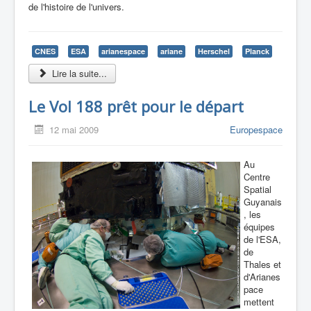
de l'histoire de l'univers.
CNES
ESA
arianespace
ariane
Herschel
Planck
Lire la suite...
Le Vol 188 prêt pour le départ
12 mai 2009
Europespace
Au
Centre
Spatial
Guyanais
, les
équipes
de l'ESA,
de
Thales et
d'Arianes
pace
mettent