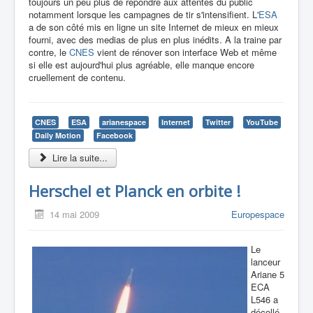
toujours un peu plus de répondre aux attentes du public
notamment lorsque les campagnes de tir s'intensifient. L'
ESA
a de son côté mis en ligne un site Internet de mieux en mieux
fourni, avec des medias de plus en plus inédits. A la traine par
contre, le
CNES
vient de rénover son interface Web et même
si elle est aujourd'hui plus agréable, elle manque encore
cruellement de contenu.
CNES
ESA
arianespace
Internet
Twitter
YouTube
Daily Motion
Facebook
Lire la suite...
Herschel et Planck en orbite !
14 mai 2009
Europespace
Le
lanceur
Ariane 5
ECA
L546 a
décollé