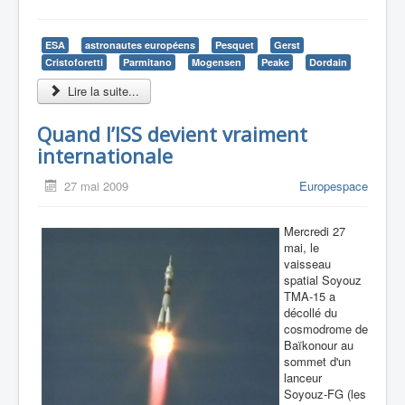
ESA
astronautes européens
Pesquet
Gerst
Cristoforetti
Parmitano
Mogensen
Peake
Dordain
Lire la suite...
Quand l’ISS devient vraiment
internationale
27 mai 2009
Europespace
Mercredi 27
mai, le
vaisseau
spatial Soyouz
TMA-15 a
décollé du
cosmodrome de
Baïkonour au
sommet d'un
lanceur
Soyouz-FG (les