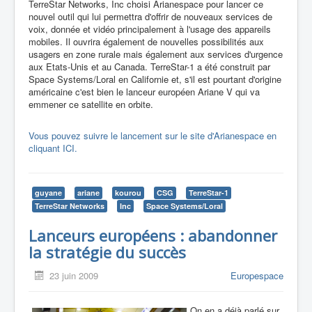
TerreStar Networks, Inc choisi Arianespace pour lancer ce
nouvel outil qui lui permettra d'offrir de nouveaux services de
voix, donnée et vidéo principalement à l'usage des appareils
mobiles. Il ouvrira également de nouvelles possibilités aux
usagers en zone rurale mais également aux services d'urgence
aux Etats-Unis et au Canada. TerreStar-1 a été construit par
Space Systems/Loral en Californie et, s'il est pourtant d'origine
américaine c'est bien le lanceur européen Ariane V qui va
emmener ce satellite en orbite.
Vous pouvez suivre le lancement sur le site d'Arianespace en
cliquant ICI.
guyane
ariane
kourou
CSG
TerreStar-1
TerreStar Networks
Inc
Space Systems/Loral
Lanceurs européens : abandonner
la stratégie du succès
23 juin 2009
Europespace
On en a déjà parlé sur