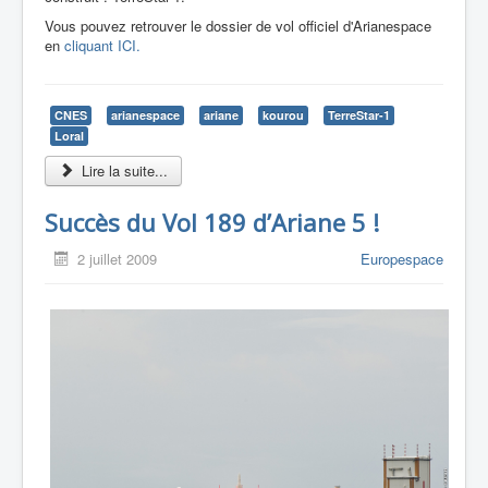
Vous pouvez retrouver le dossier de vol officiel d'Arianespace
en
cliquant ICI.
CNES
arianespace
ariane
kourou
TerreStar-1
Loral
Lire la suite...
Succès du Vol 189 d’Ariane 5 !
2 juillet 2009
Europespace