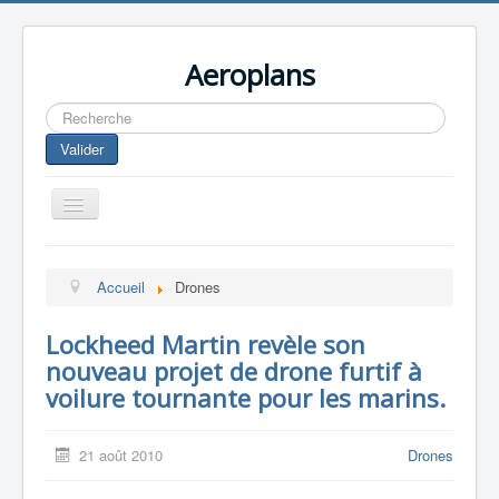
Aeroplans
Rechercher
Valider
Toggle
Navigation
Home
Accueil
Drones
Aviation Commerciale
Aviation d'Affaire
Lockheed Martin revèle son
nouveau projet de drone furtif à
Aviation Militaire
voilure tournante pour les marins.
Europespace
Drones
21 août 2010
Drones