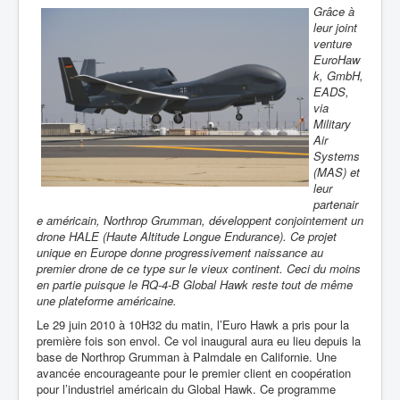
Grâce à
leur joint
venture
EuroHaw
k, GmbH,
EADS,
via
Military
Air
Systems
(MAS) et
leur
partenair
e américain, Northrop Grumman, développent conjointement un
drone HALE (Haute Altitude Longue Endurance). Ce projet
unique en Europe donne progressivement naissance au
premier drone de ce type sur le vieux continent. Ceci du moins
en partie puisque le RQ-4-B Global Hawk reste tout de même
une plateforme américaine.
Le 29 juin 2010 à 10H32 du matin, l’Euro Hawk a pris pour la
première fois son envol. Ce vol inaugural aura eu lieu depuis la
base de Northrop Grumman à Palmdale en Californie. Une
avancée encourageante pour le premier client en coopération
pour l’industriel américain du Global Hawk. Ce programme