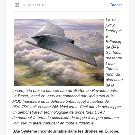
27 juillet 2010
Drones
Le 12
juillet,
l’entrepris
e
Britanniq
ue BAe
Systems
présentai
t son
Taranis
(nom du
dieu celte
de la
foudre) à la
presse sur son site de Warton au Royaume unis.
Le
Projet, lancé en 2006 est cofinancé par l’industriel et le
MOD (ministère de la défense britannique) à hauteur de
25%-75% soit environ 265 MdeLivres. Ceci afin de développer
un démonstrateur technologique de drone furtif UCAV
démontrant à terme la possibilité de frappe à longue distance
voir, sur un autre continent en toute autonomie.
BAe Système incontournable dans les drones en Europe.