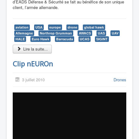
d’EADS Défense & Sécurité se fait au bénéfice de son unique
client, l’armée allemande.
aviation
USA
europe
drone
global hawk
Allemagne
Northrop Grumman
AWACS
UAS
UAV
HALE
Euro Hawk
Barracuda
UCAS
SIGINT
Lire la suite...
Clip nEUROn
3 juillet 2010
Drones