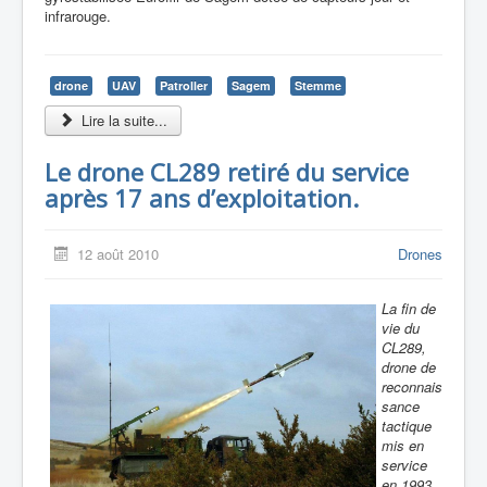
infrarouge.
drone
UAV
Patroller
Sagem
Stemme
Lire la suite...
Le drone CL289 retiré du service
après 17 ans d’exploitation.
12 août 2010
Drones
La fin de
vie du
CL289,
drone de
reconnais
sance
tactique
mis en
service
en 1993