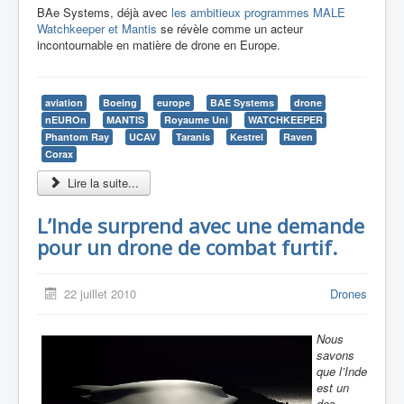
BAe Systems, déjà avec
les ambitieux programmes MALE
Watchkeeper et Mantis
se révèle comme un acteur
incontournable en matière de drone en Europe.
aviation
Boeing
europe
BAE Systems
drone
nEUROn
MANTIS
Royaume Uni
WATCHKEEPER
Phantom Ray
UCAV
Taranis
Kestrel
Raven
Corax
Lire la suite...
L’Inde surprend avec une demande
pour un drone de combat furtif.
22 juillet 2010
Drones
Nous
savons
que l’Inde
est un
des