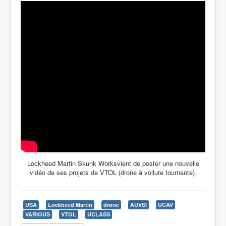
Lockheed Martin Skunk Worksvient de poster une nouvelle
vidéo de ses projets de VTOL (drone à voilure tournante).
USA
Lockheed Martin
drone
AUVSI
UCAV
VARIOUS
VTOL
UCLASS