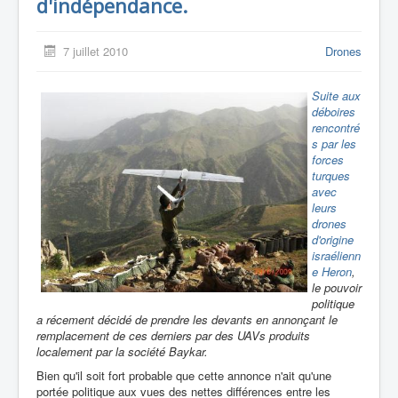
d'indépendance.
7 juillet 2010
Drones
Suite aux
déboires
rencontré
s par les
forces
turques
avec
leurs
drones
d'origine
israélienn
e Heron
,
le pouvoir
politique
a récement décidé de prendre les devants en annonçant le
remplacement de ces derniers par des UAVs produits
localement par la société Baykar.
Bien qu'il soit fort probable que cette annonce n'ait qu'une
portée politique aux vues des nettes différences entre les