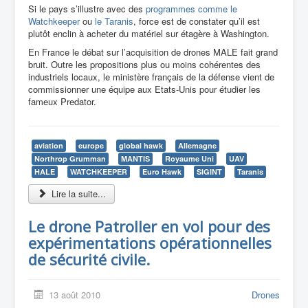
Si le pays s’illustre avec des
programmes comme le
Watchkeeper
ou
le Taranis
, force est de constater qu’il est
plutôt enclin à acheter du matériel sur étagère à Washington.
En France le débat sur l’acquisition de drones MALE fait grand
bruit. Outre les propositions plus ou moins cohérentes des
industriels locaux, le ministère français de la défense vient de
commissionner une équipe aux Etats-Unis pour étudier les
fameux Predator.
aviation
europe
global hawk
Allemagne
Northrop Grumman
MANTIS
Royaume Uni
UAV
HALE
WATCHKEEPER
Euro Hawk
SIGINT
Taranis
Lire la suite...
Le drone Patroller en vol pour des
expérimentations opérationnelles
de sécurité civile.
13 août 2010
Drones