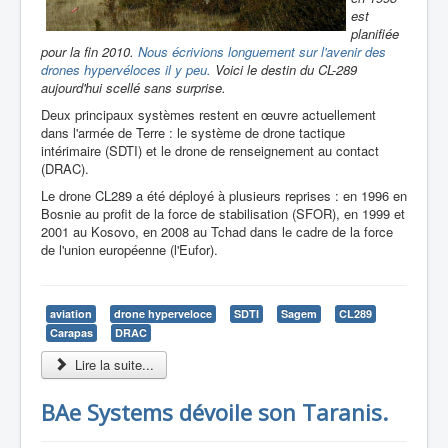
est
planifiée
pour la fin 2010.
Nous écrivions longuement sur l'avenir des
drones hypervéloces il y peu.
Voici le destin du CL-289
aujourd'hui scellé sans surprise.
Deux principaux systèmes restent en œuvre actuellement
dans l'armée de Terre : le système de drone tactique
intérimaire (SDTI) et le drone de renseignement au contact
(DRAC).
Le drone CL289 a été déployé à plusieurs reprises : en 1996 en
Bosnie au profit de la force de stabilisation (SFOR), en 1999 et
2001 au Kosovo, en 2008 au Tchad dans le cadre de la force
de l'union européenne (l'Eufor).
aviation
drone hyperveloce
SDTI
Sagem
CL289
Carapas
DRAC
Lire la suite...
BAe Systems dévoile son Taranis.