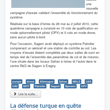
une
nouvelle
campagne d’essais validant l’ensemble du fonctionnement du
système.
Réalisée sur la base d’Istres du 26 mai au 2 juillet 2010, cette
quatrième campagne a consisté en 10 vols de qualification en
mode optionnellement piloté (OPV) et 5 vols en mode drone,
sans aucun pilote à bord.
Pour l’occasion, Sagem avait déployé un système Patroller
comprenant un aéronef et une station de contrôle au sol. Les
moyens d’essais étaient complétés par deux salles de suivi en
temps réel de l’ensemble des paramètres de vol et de mission,
l’une située dans les locaux Safran à Istres et l’autre dans le
centre R&D de Sagem à Eragny.
europe
drone
Allemagne
Safran
MALE
UAS
UAV
SDTI
Patroller
Sagem
Sperwer
OPV
Lire la suite...
La défense turque en quête