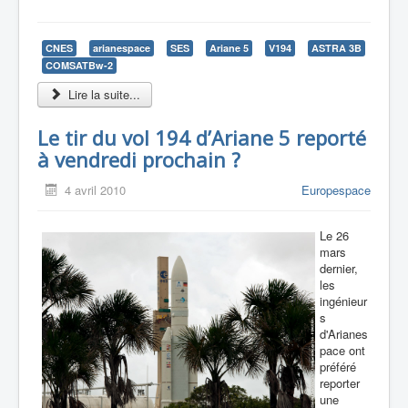
CNES
arianespace
SES
Ariane 5
V194
ASTRA 3B
COMSATBw-2
Lire la suite...
Le tir du vol 194 d’Ariane 5 reporté
à vendredi prochain ?
4 avril 2010
Europespace
Le 26
mars
dernier,
les
ingénieur
s
d'Arianes
pace ont
préféré
reporter
une