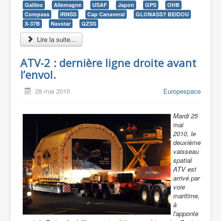
Galileo
Allemagne
USAF
Japon
GPS
OHB
Compass
IRNSS
Cap Canaveral
GLONASS? BEIDOU
X-37B
Navstar
QZSS
Lire la suite...
ATV-2 : dernière ligne droite avant
l’envol.
28 mai 2010
Europespace
Mardi 25
mai
2010, le
deuxième
vaisseau
spatial
ATV est
arrivé par
voie
maritime,
à
l'apponte