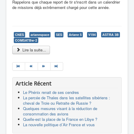
Rappelons que chaque report de tir s'inscrit dans un calendrier
de missions déjà extrêmement chargé pour cette année.
CNES
arianespace
SES
Ariane 5
V194
ASTRA 3B
COMSATBw-2
Lire la suite...
Article Récent
Le Phénix renait de ses cendres
La percée de Thales dans les satellites sibériens :
cheval de Troie ou Retraite de Russie ?
Quelques mesures visant à la réduction de
consommation des avions
Quelle-est la place de la France en Libye ?
La nouvelle politique d´Air France et vous