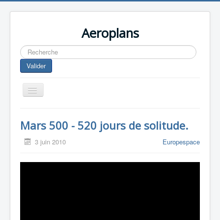
Aeroplans
Rechercher
Valider
Toggle
Navigation
Home
Mars 500 - 520 jours de solitude.
Aviation Commerciale
3 juin 2010
Europespace
Aviation d'Affaire
Aviation Militaire
Europespace
Drones