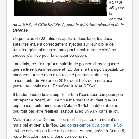
ASTRA
3B, pour
le
compte
de la SES, et COMSATBw-2, pour le Ministère allemand de la
Défense.
Un peu plus de 33 minutes après le décollage, les deux
satellites étaient correctement injectés sur leur orbite de
transfert géostationnaire, marquant ainsi le trente-sixième
succès d’affilée pour le lanceur européen.
Toutefois, ce n'est qu'une bataille de gagnée dans la guerre
que se livrent Arianespace et ILS dans le transport spatial. Le
concurrent russe a en effet réalisé pas moins de cinq
lancements de Proton en 2010, dont trois commerciaux
(satellites Intelsat-16, EchoStar XIV et SES-1).
Il faudra encore beaucoup d'efforts à l'opérateur européen pour
rattraper ce retard, et il semble maintenant évident que les
sept lancements annoncés d'Ariane 5 d'ici fin décembre ne
pourront pas être réalisés, surtout avec un ATV dans le lot.
Mais hier soir, à Kourou, l'heure n'était pas aux lamentations,
mais bel et bien à la fête. Les
contre-temps qu'a connu le Vol
194
ne doivent pas faire oublier que l'Europe, grâce à Ariane 5,
reste le leader mondial dans son domaine.