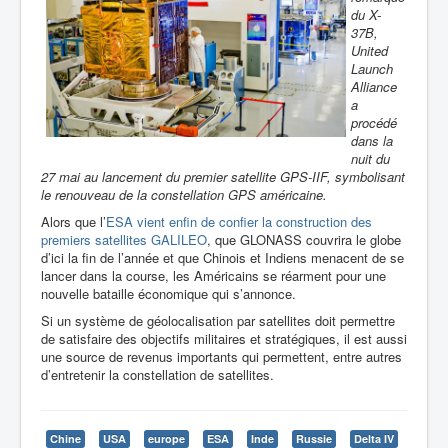
du X-
37B,
United
Launch
Alliance
a
procédé
dans la
nuit du
27 mai au lancement du premier satellite GPS-IIF, symbolisant
le renouveau de la constellation GPS américaine.
Alors que l’
ESA vient enfin de confier la construction des
premiers satellites GALILEO
, que GLONASS couvrira le globe
d’ici la fin de l’année et que Chinois et Indiens menacent de se
lancer dans la course, les Américains se réarment pour une
nouvelle bataille économique qui s’annonce.
Si un système de géolocalisation par satellites doit permettre
de satisfaire des objectifs militaires et stratégiques, il est aussi
une source de revenus importants qui permettent, entre autres
d’entretenir la constellation de satellites.
Chine
USA
europe
ESA
Inde
Russie
Delta IV