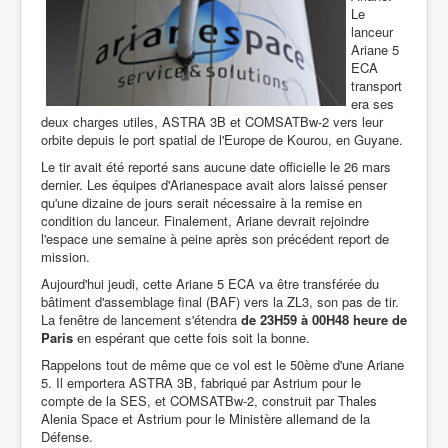
Le
lanceur
Ariane 5
ECA
transport
era ses
deux charges utiles, ASTRA 3B et COMSATBw-2 vers leur
orbite depuis le port spatial de l'Europe de Kourou, en Guyane.
Le tir avait été reporté sans aucune date officielle le 26 mars
dernier. Les équipes d'Arianespace avait alors laissé penser
qu'une dizaine de jours serait nécessaire à la remise en
condition du lanceur. Finalement, Ariane devrait rejoindre
l'espace une semaine à peine après son précédent report de
mission.
Aujourd'hui jeudi, cette Ariane 5 ECA va être transférée du
bâtiment d'assemblage final (BAF) vers la ZL3, son pas de tir.
La fenêtre de lancement s'étendra
de 23H59 à 00H48 heure de
Paris
en espérant que cette fois soit la bonne.
Rappelons tout de même que ce vol est le 50ème d'une Ariane
5. Il emportera ASTRA 3B, fabriqué par Astrium pour le
compte de la SES, et COMSATBw-2, construit par Thales
Alenia Space et Astrium pour le Ministère allemand de la
Défense.