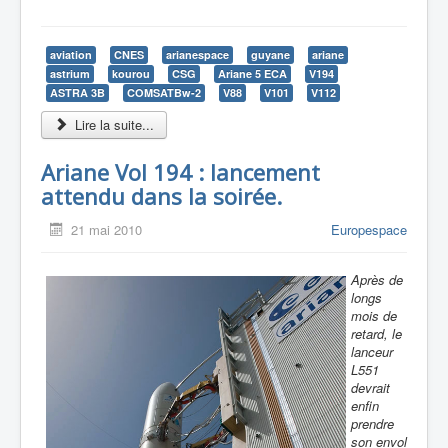
aviation
CNES
arianespace
guyane
ariane
astrium
kourou
CSG
Ariane 5 ECA
V194
ASTRA 3B
COMSATBw-2
V88
V101
V112
Lire la suite...
Ariane Vol 194 : lancement
attendu dans la soirée.
21 mai 2010
Europespace
Après de
longs
mois de
retard, le
lanceur
L551
devrait
enfin
prendre
son envol