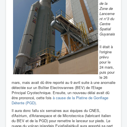
de la
Zone de
Lanceme
nt n°3 du
Centre
Spatial
Guyanais
.
Il était à
l'origine
prévu
pour le
24 mars,
puis pour
le 26
mars, mais avait dû être reporté au 9 avril suite à une anomalie
détectée sur un Boîtier Electrovannes (BEV) de l'Etage
Principal Cryotechnique. Ensuite, un nouveau délai avait dû
être prononcé, cette fois
à cause de la Platine de Gonflage
Détente (PGD)
.
Il aura donc fallu six semaines aux équipes du CNES,
d'Astrium, d'Arianespace et de Microtecnica (fabricant italien
du BEV et de la PGD) pour remettre le lanceur sur pieds. Le
nuage du volcan islandais Eyjafjallajökull aura apporté sa part