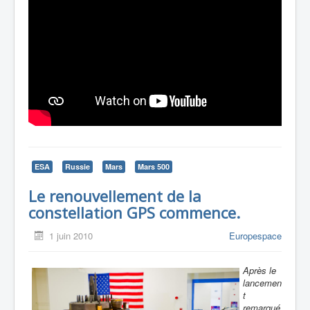
ESA
Russie
Mars
Mars 500
Le renouvellement de la
constellation GPS commence.
1 juin 2010
Europespace
Après le
lancemen
t
remarqué