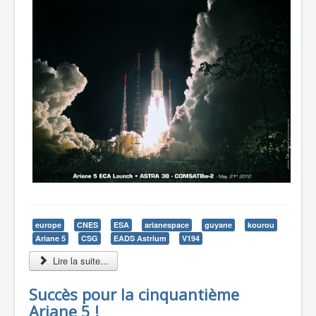
europe
CNES
ESA
arianespace
guyane
kourou
Ariane 5
CSG
EADS Astrium
V194
Lire la suite...
Succès pour la cinquantième
Ariane 5 !