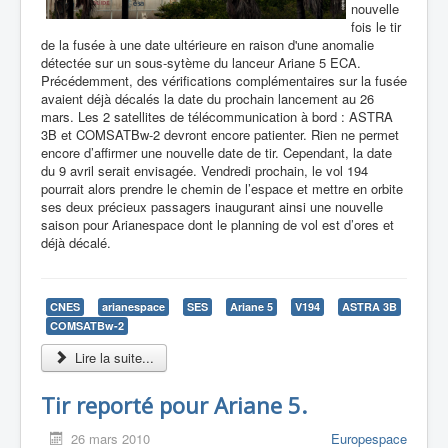
nouvelle
fois le tir
de la fusée à une date ultérieure en raison d'une anomalie
détectée sur un sous-sytème du lanceur Ariane 5 ECA.
Précédemment, des vérifications complémentaires sur la fusée
avaient déjà décalés la date du prochain lancement au 26
mars. Les 2 satellites de télécommunication à bord : ASTRA
3B et COMSATBw-2 devront encore patienter. Rien ne permet
encore d’affirmer une nouvelle date de tir. Cependant, la date
du 9 avril serait envisagée. Vendredi prochain, le vol 194
pourrait alors prendre le chemin de l’espace et mettre en orbite
ses deux précieux passagers inaugurant ainsi une nouvelle
saison pour Arianespace dont le planning de vol est d’ores et
déjà décalé.
CNES
arianespace
SES
Ariane 5
V194
ASTRA 3B
COMSATBw-2
Lire la suite...
Tir reporté pour Ariane 5.
26 mars 2010
Europespace