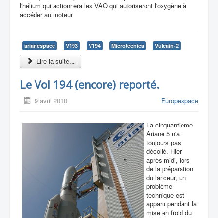
l'hélium qui actionnera les VAO qui autoriseront l'oxygène à
accéder au moteur.
arianespace
V193
V194
Microtecnica
Vulcain-2
Lire la suite...
Le Vol 194 (encore) reporté.
9 avril 2010
Europespace
La cinquantième
Ariane 5 n'a
toujours pas
décollé. Hier
après-midi, lors
de la préparation
du lanceur, un
problème
technique est
apparu pendant la
mise en froid du