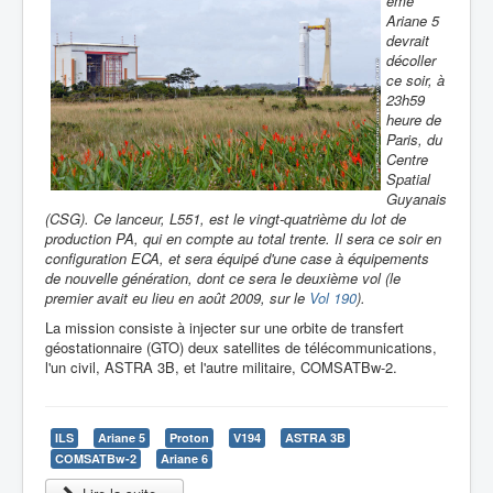
ème
Ariane 5
devrait
décoller
ce soir, à
23h59
heure de
Paris, du
Centre
Spatial
Guyanais
(CSG). Ce lanceur, L551, est le vingt-quatrième du lot de
production PA, qui en compte au total trente. Il sera ce soir en
configuration ECA, et sera équipé d'une case à équipements
de nouvelle génération, dont ce sera le deuxième vol (le
premier avait eu lieu en août 2009, sur le
Vol 190
).
La mission consiste à injecter sur une orbite de transfert
géostationnaire (GTO) deux satellites de télécommunications,
l'un civil, ASTRA 3B, et l'autre militaire, COMSATBw-2.
ILS
Ariane 5
Proton
V194
ASTRA 3B
COMSATBw-2
Ariane 6