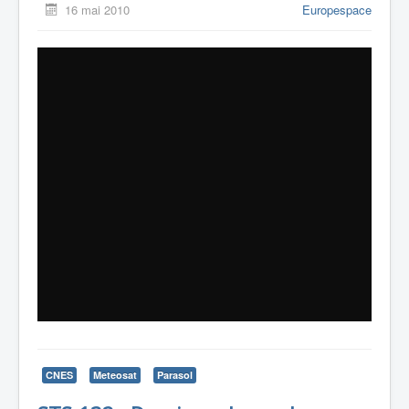
16 mai 2010
Europespace
CNES
Meteosat
Parasol