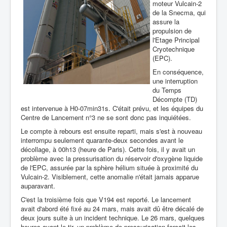
moteur Vulcain-2
de la Snecma, qui
assure la
propulsion de
l'Etage Principal
Cryotechnique
(EPC).
En conséquence,
une interruption
du Temps
Décompte (TD)
est intervenue à H0-07min31s. C'était prévu, et les équipes du
Centre de Lancement n°3 ne se sont donc pas inquiétées.
Le compte à rebours est ensuite reparti, mais s'est à nouveau
interrompu seulement quarante-deux secondes avant le
décollage, à 00h13 (heure de Paris). Cette fois, il y avait un
problème avec la pressurisation du réservoir d'oxygène liquide
de l'EPC, assurée par la sphère hélium située à proximité du
Vulcain-2. Visiblement, cette anomalie n'était jamais apparue
auparavant.
C'est la troisième fois que V194 est reporté. Le lancement
avait d'abord été fixé au 24 mars, mais avait dû être décalé de
deux jours suite à un incident technique. Le 26 mars, quelques
heures avant le tir, un problème de pressurisation forçait les