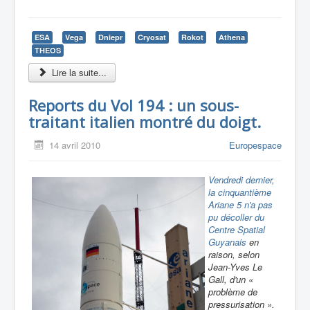
ESA
Vega
Dniepr
Cryosat
Rokot
Athena
THEOS
Lire la suite...
Reports du Vol 194 : un sous-
traitant italien montré du doigt.
14 avril 2010
Europespace
Vendredi dernier,
la cinquantième
Ariane 5 n'a pas
pu décoller du
Centre Spatial
Guyanais
en
raison, selon
Jean-Yves Le
Gall, d'un «
problème de
pressurisation ».