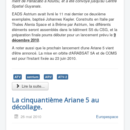
ment de Pariacabo à Kourou, et a été convoyé jusqu'au Centre
Spatial Guyanais.
EADS Astrium avait livré le 11 mai dernier ce deuxième
exemplaire, baptisé Johannes Kepler. Construits en Italie par
Thales Alenia Space et à Brême par Astrium, les différents
éléments seront assemblés dans le bâtiment S5 du CSG, et la
préparation finale pourra débuter pour un lancement prévu le
9
décembre 2010
.
A noter aussi que le prochain lancement d'une Ariane 5 vient
d'être annoncé. La mise en orbite d'ARABSAT 5A et de COMS
est pour l'instant fixée au 23 juin 2010.
ATV
astrium
ARV
ATV-2
Lire la suite...
La cinquantième Ariane 5 au
décollage.
26 mai 2010
Europespace