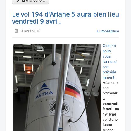
Lire la suite...
Le vol 194 d'Ariane 5 aura bien lieu
vendredi 9 avril.
8 avril 2010
Europespace
Comme
nous
vous
l'annonci
ons
précéde
mment,
Arianesp
ace
procéder
a
vendredi
9 avril
au
194ème
vol d'une
fusée
Ariane.