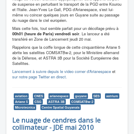
de suspense en perturbant le transport de la PGD entre Kourou
et l'Italie. Jean-Yves Le Gall, PDG d'Arianespace, s'est lui-
même vu coincer quelques jours en Guyane suite au passage
du nuage dans le ciel européen.
Mais cette fois, tout semble parfait pour un décollage prévu à
00h01 (heure de Paris) vendredi soir
. Le lanceur a été
transféré en Zone de Lancement jeudi 20 mai.
Rappelons que la coiffe longue de cette cinquantième Ariane 5
abrite les satellites COMSATBw-2, pour le Ministère allemand
de la Défense, et ASTRA 3B pour la Société Européenne des
Satellites.
Lancement à suivre depuis le video corner d'Arianespace
et
sur notre page Twitter en direct.
aviation
CNES
arianespace
guyane
SES
astrium
Ariane 5
CSG
ASTRA 3B
COMSATBw-2
Microtecnica
Centre Spatial Guyanais
Le nuage de cendres dans le
collimateur - JDE mai 2010