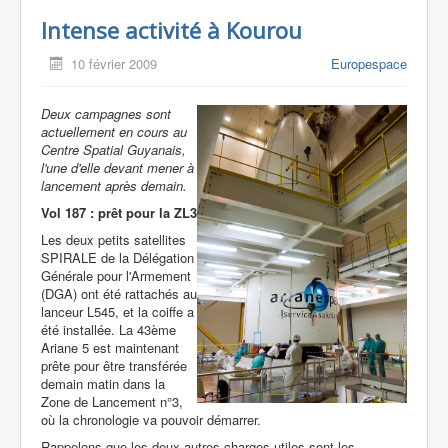
Intense activité à Kourou
10 février 2009
Europespace
Deux campagnes sont
actuellement en cours au
Centre Spatial Guyanais,
l'une d'elle devant mener à
lancement après demain.
Vol 187 : prêt pour la ZL3
Les deux petits satellites
SPIRALE de la Délégation
Générale pour l'Armement
(DGA) ont été rattachés au
lanceur L545, et la coiffe a
été installée. La 43ème
Ariane 5 est maintenant
prête pour être transférée
demain matin dans la
Zone de Lancement n°3,
où la chronologie va pouvoir démarrer.
Rappelons que les deux autres charges utiles sont les