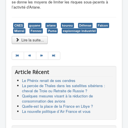
se donne les moyens de limiter les risques sous-jacents à
l’activité d’Ariane.
CNES
guyane
ariane
kourou
Défense
Falcon
Mistral
Fennec
Puma
espionnage industriel
Lire la suite...
Article Récent
Le Phénix renait de ses cendres
La percée de Thales dans les satellites sibériens :
cheval de Troie ou Retraite de Russie ?
Quelques mesures visant à la réduction de
consommation des avions
Quelle-est la place de la France en Libye ?
La nouvelle politique d´Air France et vous