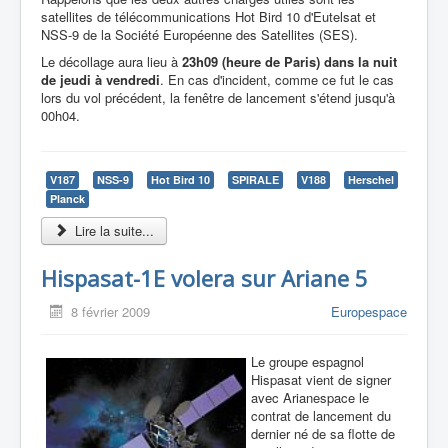
satellites de télécommunications Hot Bird 10 d'Eutelsat et
NSS-9 de la Société Européenne des Satellites (SES).
Le décollage aura lieu à
23h09 (heure de Paris) dans la nuit
de jeudi à vendredi
. En cas d'incident, comme ce fut le cas
lors du vol précédent, la fenêtre de lancement s'étend jusqu'à
00h04.
V187
NSS-9
Hot Bird 10
SPIRALE
V188
Herschel
Planck
Lire la suite...
Hispasat-1E volera sur Ariane 5
8 février 2009
Europespace
Le groupe espagnol
Hispasat vient de signer
avec Arianespace le
contrat de lancement du
dernier né de sa flotte de