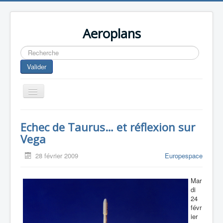
Aeroplans
Rechercher
Valider
Toggle
Navigation
Home
Echec de Taurus… et réflexion sur
Aviation Commerciale
Vega
Aviation d'Affaire
28 février 2009
Europespace
Aviation Militaire
Mar
Europespace
di
24
Drones
févr
ier