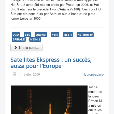
Hot Bird 8 avait été mis en orbite par Proton en 2006, et Hot
Bird 9 était sur le précédent vol d'Ariane (V186). Ces trois Hot
Bird ont été construits par Astrium sur la base d'une plate-
forme Eurostar 3000.
DGA
SES
eutelsat
V187
NSS-9
Hot Bird 10
SPIRALE
NSS-12
Lire la suite...
Satellites Ekspress : un succès,
aussi pour l'Europe
11 février 2009
Europespace
Tôt ce
matin, un
lanceur
Proton-M
a mis en
orbite les