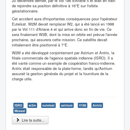
20 décembre dernier, par le Vol 186 d'Ariane 5 et était en train
de rejoindre sa position définitive à 16°E sur l'orbite
géostationnaire.
Cet accident aura d'importantes conséquences pour l'opérateur
Eutelsat. W2M devait remplacer W2, qui a été lancé en 1998
par le Vol 111 d'Ariane 4 et qui arrive donc en fin de vie. Ce
sera finalement W3B, dont la mise en orbite est prévue l'année
prochaine, qui assurera cette mission. Ce satellite devait
initialement être positionné à 7°E.
W2M a été développé conjointement par Astrium et Antrix, la
filiale commerciale de l'agence spatiale indienne (ISRO). Il a
été vanté comme un exemple de coopération franco-indienne.
Antrix était responsable de la plate-forme, tandis qu'Astrium
assurait la gestion générale du projet et la fourniture de la
charge utile.
ISRO
w2m
eutelsat
astrium
V186
Antrix
Measat
Lire la suite...