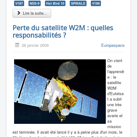
V187
NSS-9
Hot Bird 10
SPIRALE
V188
Lire la suite...
Perte du satellite W2M : quelles
responsabilités ?
29 janvier 2009
Europespace
On vient
de
l'apprendr
e : le
satellite
W2M
d'Eutelsa
t a subit
une très
grave
avarie et
sa
mission
est terminée. Il avait été lancé il y a à peine plus d'un mois, le