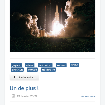
guyane
ariane
lancement
kourou
NSS-9
SPIRALE
Photos
Hotbird 10
Lire la suite...
Un de plus !
13 février 2009
Europespace