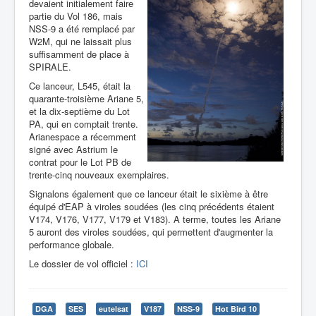
devaient initialement faire
partie du Vol 186, mais
NSS-9 a été remplacé par
W2M, qui ne laissait plus
suffisamment de place à
SPIRALE.
Ce lanceur, L545, était la
quarante-troisième Ariane 5,
et la dix-septième du Lot
PA, qui en comptait trente.
Arianespace a récemment
signé avec Astrium le
contrat pour le Lot PB de
trente-cinq nouveaux exemplaires.
Signalons également que ce lanceur était le sixième à être
équipé d'EAP à viroles soudées (les cinq précédents étaient
V174, V176, V177, V179 et V183). A terme, toutes les Ariane
5 auront des viroles soudées, qui permettent d'augmenter la
performance globale.
Le dossier de vol officiel :
ICI
DGA
SES
eutelsat
V187
NSS-9
Hot Bird 10