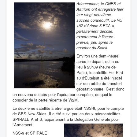
Arianespace, le CNES et
Astrium ont enregistré hier
leur vingt-neuvième
succès consécutif. Le Vol
187 d'Ariane 5 ECA a
parfaitement décollé,
exactement à l'heure
prévue, peu après le
coucher du Soleil.
Environ une demi-heure
après le départ, qui a eu
lieu à 23h09 (heure de
Paris), le satellite Hot Bird
10 d'Eutelsat a été injecté
sur son orbite de transfert
géostationnaire. C'est donc
un nouveau succès pour l'opérateur européen, de quoi le
consoler de la perte récente de W2M.
Le deuxième satellite à être largué était NSS-9, pour le compte
de SES New Skies. Il a été suivi par les deux microsatellites
SPIRALE A et B, appartenant à la Délégation Générale pour
l'Armement.
NSS-9 et SPIRALE