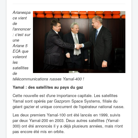
Arianespa
ce vient
de
l'annoncer
: c'est sur
une
Ariane 5
ECA que
voleront
les
satellites
de
télécommunications russes Yamal-400 !
Yamal : des satellites au pays du gaz
Cette nouvelle est d'une importance capitale. Les satellites
Yamal sont opérés par Gazprom Space Systems, filiale du
géant gazier et unique concurrent de l'opérateur national russe.
Les deux premiers Yamal-100 ont été lancés en 1999, suivis
par deux Yamal-200 en 2003. Deux autres satellites (Yamal-
300) ont été annoncés il y a déjà plusieurs années, mais n'ont
pas encore été mis en orbite.