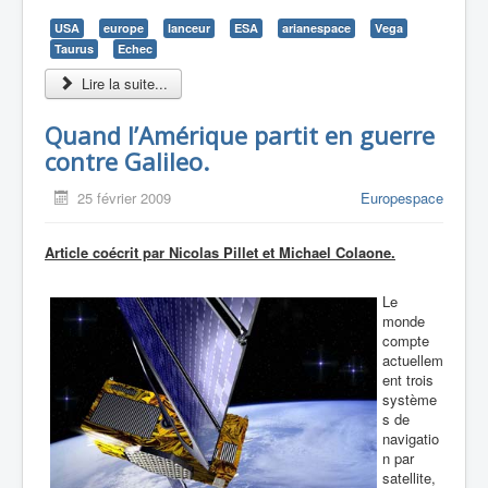
USA
europe
lanceur
ESA
arianespace
Vega
Taurus
Echec
Lire la suite...
Quand l’Amérique partit en guerre
contre Galileo.
25 février 2009
Europespace
Article coécrit par Nicolas Pillet et Michael Colaone.
Le
monde
compte
actuellem
ent trois
système
s de
navigatio
n par
satellite,