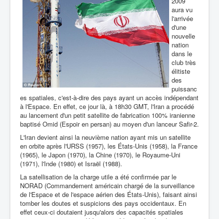
2009
aura vu
l'arrivée
d'une
nouvelle
nation
dans le
club très
élitiste
des
puissanc
es spatiales, c'est-à-dire des pays ayant un accès indépendant
à l'Espace. En effet, ce jour là, à 18h30 GMT, l'Iran a procédé
au lancement d'un petit satellite de fabrication 100% iranienne
baptisé Omid (Espoir en persan) au moyen d'un lanceur Safir-2.
L'Iran devient ainsi la neuvième nation ayant mis un satellite
en orbite après l'URSS (1957), les États-Unis (1958), la France
(1965), le Japon (1970), la Chine (1970), le Royaume-Uni
(1971), l'Inde (1980) et Israël (1988).
La satellisation de la charge utile a été confirmée par le
NORAD (Commandement américain chargé de la surveillance
de l'Espace et de l'espace aérien des États-Unis), faisant ainsi
tomber les doutes et suspicions des pays occidentaux. En
effet ceux-ci doutaient jusqu'alors des capacités spatiales