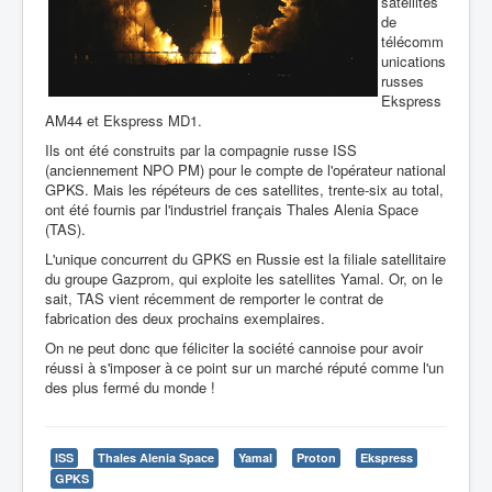
satellites
de
télécomm
unications
russes
Ekspress
AM44 et Ekspress MD1.
Ils ont été construits par la compagnie russe ISS
(anciennement NPO PM) pour le compte de l'opérateur national
GPKS. Mais les répéteurs de ces satellites, trente-six au total,
ont été fournis par l'industriel français Thales Alenia Space
(TAS).
L'unique concurrent du GPKS en Russie est la filiale satellitaire
du groupe Gazprom, qui exploite les satellites Yamal. Or, on le
sait, TAS vient récemment de remporter le contrat de
fabrication des deux prochains exemplaires.
On ne peut donc que féliciter la société cannoise pour avoir
réussi à s'imposer à ce point sur un marché réputé comme l'un
des plus fermé du monde !
ISS
Thales Alenia Space
Yamal
Proton
Ekspress
GPKS