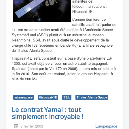
satellites de
télécommunications,
Hispasat-1E.
L'année dernière, ce
satellite avait fait parler de
lui, car sa construction avait été confiée à l'Américain Space
Systems/Loral (SS/L) plutôt qu'à un industriel européen.
Néanmoins, SS/L avait sous-traité le développement de la
charge utile (53 répéteurs en bande Ku) à la filiale espagnole
de Thales Alenia Space.
Hispasat-1E sera construit sur la base d'une plate-forme LS-
1300, qui avait déjà servi pour un autre satellite espagnol,
Spainsat (lancé par le Vol 170 en 2006). Il sera mis en orbite à
la fin 2010. Son coût est estimé, selon le groupe Hispasat, à
plus de 200 M€.
arianespace
Hispasat-1E
SS/L
Thales Alenia Space
Le contrat Yamal : tout
simplement incroyable !
6 février 2009
Europespace