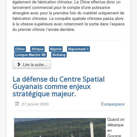
également de fabrication chinoise. La Chine effectue donc un
lancement commercial pour le compte d’une puissance
étrangère avec pour la première fois du matériel uniquement de
fabrication chinoise. La conquête spatiale chinoise passa alors
à la vitesse supérieure avec notamment la sortie dans l’espace
du premier chinois l’année dernière.
Chine
Afrique
Nigeria
Nigcomsat-1
Longue Marche 3B
Xichang
Lire la suite...
La défense du Centre Spatial
Guyanais comme enjeux
stratégique majeur.
27 janvier 2009
Europespace
Quand on
débarque
en
Guyane