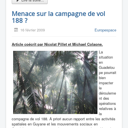
Menace sur la campagne de vol
188 ?
16 février 2009
Europespace
Article coécrit par Nicolat Pillet et Michael Colaone.
La
situation
en
Guadelou
pe pourrait
bien
impacter
le
dérouleme
nt des
opérations
relatives à
la
compagne de vol 188. A priori aucun rapport entre les activités
spatiales en Guyane et les mouvements sociaux en