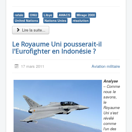
rafale
ONU
Libye
AWACS
Mirage 2000
United Nations
Nations Unies
résolution
Lire la suite...
Le Royaume Uni pousserait-il
l'Eurofighter en Indonésie ?
17 mars 2011
Aviation militaire
Analyse
– Comme
nous le
savons,
le
Royaume
Uni s'est
révélé
comme
l'un des