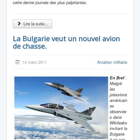
cette demie journée des plus palpitantes.
Lire la suite...
La Bulgarie veut un nouvel avion
de chasse.
14 mars 2011
Aviation militaire
En Bref
:
Malgré
les
pressions
américain
es
observée
s dans
Wikileaks
invitant la
Bulgarie
à ne pas