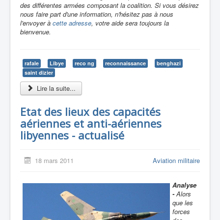
des différentes armées composant la coalition. Si vous désirez
nous faire part d'une information, n'hésitez pas à nous
l'envoyer à
cette adresse
, votre aide sera toujours la
bienvenue.
rafale
Libye
reco ng
reconnaissance
benghazi
saint dizier
Lire la suite...
Etat des lieux des capacités
aériennes et anti-aériennes
libyennes - actualisé
18 mars 2011
Aviation militaire
Analyse
-
Alors
que les
forces