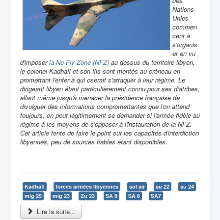
des
Nations
Unies
commen
cent à
s'organis
er en vu
d'imposer
la No-Fly-Zone (NFZ)
au dessus du territoire libyen,
le colonel Kadhafi et son fils sont montés au créneau en
promettant l'enfer à qui oserait s'attaquer à leur régime. Le
dirigeant libyen étant particulièrement connu pour ses diatribes,
allant même jusqu'à menacer la présidence française de
divulguer des informations compromettantes que l'on attend
toujours, on peut légitimement se demander si l'armée fidèle au
régime à les moyens de s'opposer à l'instauration de la NFZ.
Cet article tente de faire le point sur les capacités d'interdiction
libyennes, peu de sources fiables étant disponibles.
Kadhafi
forces armées libyennes
sol air
su 22
su 24
mig 25
mig 23
Zu 23
SA 8
SA 6
SA7
Lire la suite...