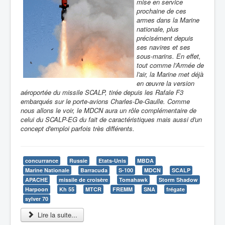
mise en service
prochaine de ces
armes dans la Marine
nationale, plus
précisément depuis
ses navires et ses
sous-marins. En effet,
tout comme l'Armée de
l'air, la Marine met déjà
en œuvre la version
aéroportée du missile SCALP, tirée depuis les Rafale F3
embarqués sur le porte-avions Charles-De-Gaulle. Comme
nous allons le voir, le MDCN aura un rôle complémentaire de
celui du SCALP-EG du fait de caractéristiques mais aussi d'un
concept d'emploi parfois très différents.
concurrance
Russie
Etats-Unis
MBDA
Marine Nationale
Barracuda
S-100
MDCN
SCALP
APACHE
missile de croisère
Tomahawk
Storm Shadow
Harpoon
Kh 55
MTCR
FREMM
SNA
frégate
sylver 70
Lire la suite...