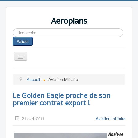
Aeroplans
Rechercher
Valider
Toggle
Navigation
Home
Accueil
Aviation Militaire
Aviation Commerciale
Aviation d'Affaire
Le Golden Eagle proche de son
premier contrat export !
Aviation Militaire
Europespace
21 avril 2011
Aviation militaire
Drones
Analyse