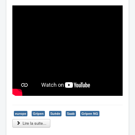
europe
Gripen
Suède
Saab
Gripen NG
Lire la suite...