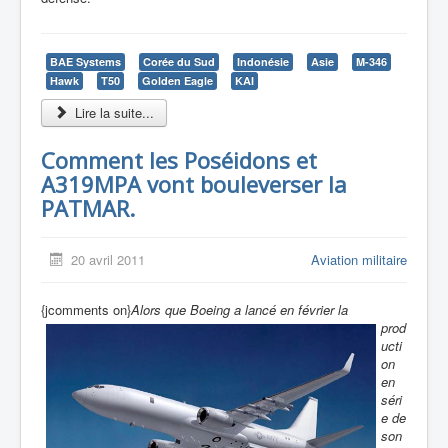
BAE Systems
Corée du Sud
Indonésie
Asie
M-346
Hawk
T50
Golden Eagle
KAI
Lire la suite...
Comment les Poséidons et
A319MPA vont bouleverser la
PATMAR.
20 avril 2011
Aviation militaire
{jcomments on}
Alors que Boeing a lancé en février la
prod
ucti
on
en
séri
e de
son