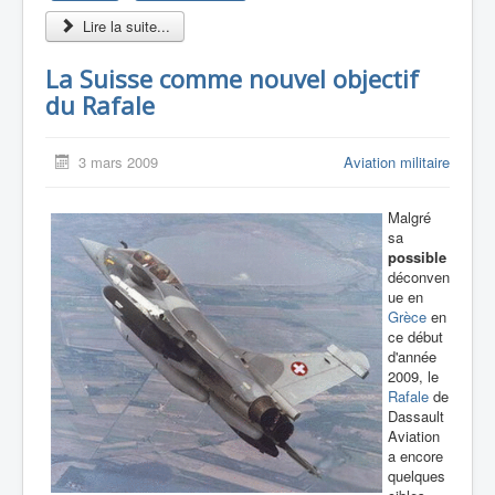
Lire la suite...
La Suisse comme nouvel objectif
du Rafale
3 mars 2009
Aviation militaire
Malgré
sa
possible
déconven
ue en
Grèce
en
ce début
d'année
2009, le
Rafale
de
Dassault
Aviation
a encore
quelques