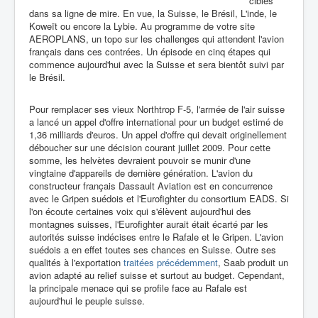
cibles
dans sa ligne de mire. En vue, la Suisse, le Brésil, L'inde, le
Koweït ou encore la Lybie. Au programme de votre site
AEROPLANS, un topo sur les challenges qui attendent l'avion
français dans ces contrées. Un épisode en cinq étapes qui
commence aujourd'hui avec la Suisse et sera bientôt suivi par
le Brésil.
Pour remplacer ses vieux Northtrop F-5, l'armée de l'air suisse
a lancé un appel d'offre international pour un budget estimé de
1,36 milliards d'euros. Un appel d'offre qui devait originellement
déboucher sur une décision courant juillet 2009. Pour cette
somme, les helvètes devraient pouvoir se munir d'une
vingtaine d'appareils de dernière génération. L'avion du
constructeur français Dassault Aviation est en concurrence
avec le Gripen suédois et l'Eurofighter du consortium EADS. Si
l'on écoute certaines voix qui s'élèvent aujourd'hui des
montagnes suisses, l'Eurofighter aurait était écarté par les
autorités suisse indécises entre le Rafale et le Gripen. L'avion
suédois a en effet toutes ses chances en Suisse. Outre ses
qualités à l'exportation
traitées précédemment
, Saab produit un
avion adapté au relief suisse et surtout au budget. Cependant,
la principale menace qui se profile face au Rafale est
aujourd'hui le peuple suisse.