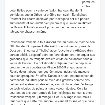
parmi les
cibles
potentielles pour la vente de l'avion français Rafale, il
semblerait que la Grèce lui préfère son rival, l'Eurofighter.
Pourtant les efforts déployés par l'hexagone ont été parfois
surprenants et l'on aurait bien pu croire que l'avion multirôles
de Dassault Aviation aurait pu accrocher ce pays à son
tableau de chasse fantôme.
L'avionneur français a tout d'abord mis en ordre de marche son
GIE Rafale (Groupement d'Intérêt Economique composé de
Dassault, Snecma et Thalès) avec l'ouverture à Athènes d'un
bureau dédié. L'objectif étant de faire clairement remarquer aux
grecques que les français avaient envie de collaborer pour la
vente de l'avion. Une collaboration déjà en marche depuis le
programme de coopération Mirage 2000-5 et qui, avec le
Rafale devait aboutir sur des échanges industriels majeurs
pour les grecques. En effet, Dassault a fait une proposition de
partenariat industriel poussé avec des grandes comme des
petites entreprises locales et ce, assorti d'une offre d'échange
de technologies de pointe à haute valeur ajoutée. Cela fait
pourtant 35 ans que l'armée de l'air hellénique se fournit chez
l'avionneur français (30 Mirage F1 et 30 Mirage 2000) mais il
faut croire que cette fois encore, le vent ait tourné et que nulle