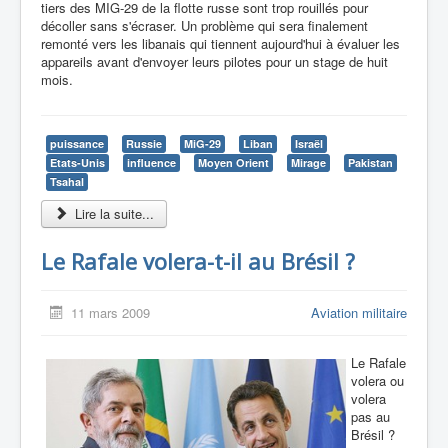
tiers des MIG-29 de la flotte russe sont trop rouillés pour
décoller sans s'écraser. Un problème qui sera finalement
remonté vers les libanais qui tiennent aujourd'hui à évaluer les
appareils avant d'envoyer leurs pilotes pour un stage de huit
mois.
puissance
Russie
MiG-29
Liban
Israël
Etats-Unis
influence
Moyen Orient
Mirage
Pakistan
Tsahal
Lire la suite...
Le Rafale volera-t-il au Brésil ?
11 mars 2009
Aviation militaire
Le Rafale
volera ou
volera
pas au
Brésil ?