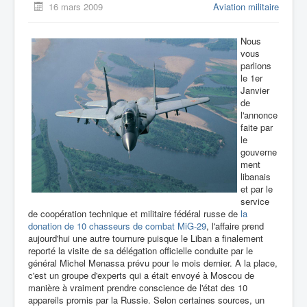
16 mars 2009
Aviation militaire
Nous
vous
parlions
le 1er
Janvier
de
l'annonce
faite par
le
gouverne
ment
libanais
et par le
service
de coopération technique et militaire fédéral russe de
la
donation de 10 chasseurs de combat MiG-29
, l'affaire prend
aujourd'hui une autre tournure puisque le Liban a finalement
reporté la visite de sa délégation officielle conduite par le
général Michel Menassa prévu pour le mois dernier. A la place,
c'est un groupe d'experts qui a était envoyé à Moscou de
manière à vraiment prendre conscience de l'état des 10
appareils promis par la Russie. Selon certaines sources, un