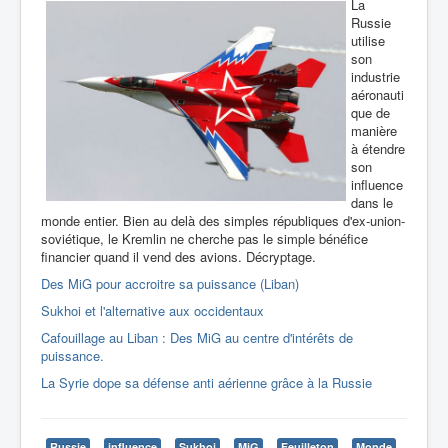
La
Russie
utilise
son
industrie
aéronauti
que de
manière
à étendre
son
influence
dans le
monde entier. Bien au delà des simples républiques d'ex-union-
soviétique, le Kremlin ne cherche pas le simple bénéfice
financier quand il vend des avions. Décryptage.
Des MiG pour accroitre sa puissance (Liban)
Sukhoi et l'alternative aux occidentaux
Cafouillage au Liban : Des MiG au centre d'intérêts de
puissance.
La Syrie dope sa défense anti aérienne grâce à la Russie
Russie
influence
Sukhoi
MiG
Feuilleton
Monde