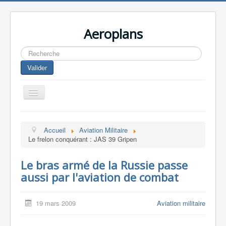
Aeroplans
Rechercher
Valider
Toggle
Navigation
Home
Accueil
Aviation Militaire
Aviation Commerciale
Le frelon conquérant : JAS 39 Gripen
Aviation d'Affaire
Le bras armé de la Russie passe
Aviation Militaire
aussi par l'aviation de combat
Europespace
Drones
19 mars 2009
Aviation militaire