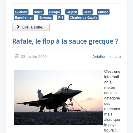
aviation
rafale
europe
Gripen
Saab
Suisse
Eurofighter
Snecma
F-5
Charles de Gaulle
Lire la suite...
Rafale, le flop à la sauce grecque ?
23 février 2009
Aviation militaire
C'est une
informati
on à
mettre
dans la
catégorie
des
rumeures
mais
alors que
le pays
figurait