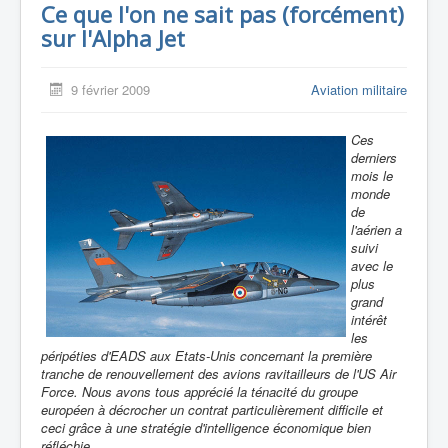
Ce que l'on ne sait pas (forcément)
sur l'Alpha Jet
9 février 2009
Aviation militaire
Ces
derniers
mois le
monde
de
l'aérien a
suivi
avec le
plus
grand
intérêt
les
péripéties d'EADS aux Etats-Unis concernant la première
tranche de renouvellement des avions ravitailleurs de l'US Air
Force. Nous avons tous apprécié la ténacité du groupe
européen à décrocher un contrat particulièrement difficile et
ceci grâce à une stratégie d'intelligence économique bien
réfléchie.