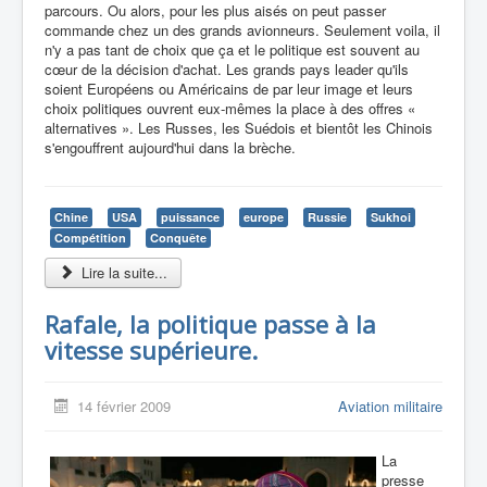
parcours. Ou alors, pour les plus aisés on peut passer
commande chez un des grands avionneurs. Seulement voila, il
n'y a pas tant de choix que ça et le politique est souvent au
cœur de la décision d'achat. Les grands pays leader qu'ils
soient Européens ou Américains de par leur image et leurs
choix politiques ouvrent eux-mêmes la place à des offres «
alternatives ». Les Russes, les Suédois et bientôt les Chinois
s'engouffrent aujourd'hui dans la brèche.
Chine
USA
puissance
europe
Russie
Sukhoi
Compétition
Conquête
Lire la suite...
Rafale, la politique passe à la
vitesse supérieure.
14 février 2009
Aviation militaire
La
presse