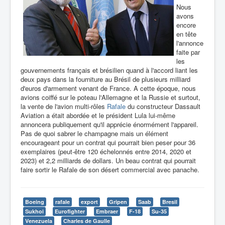
Nous
avons
encore
en tête
l'annonce
faite par
les
gouvernements français et brésilien quand à l'accord liant les
deux pays dans la fourniture au Brésil de plusieurs milliard
d'euros d'armement venant de France. A cette époque, nous
avions coiffé sur le poteau l'Allemagne et la Russie et surtout,
la vente de l'avion multi-rôles
Rafale
du constructeur Dassault
Aviation a était abordée et le président Lula lui-même
annoncera publiquement qu'il apprécie énormément l'appareil.
Pas de quoi sabrer le champagne mais un élément
encourageant pour un contrat qui pourrait bien peser pour 36
exemplaires (peut-être 120 échelonnés entre 2014, 2020 et
2023) et 2,2 milliards de dollars. Un beau contrat qui pourrait
faire sortir le Rafale de son désert commercial avec panache.
Boeing
rafale
export
Gripen
Saab
Bresil
Sukhoi
Eurofighter
Embraer
F-18
Su-35
Venezuela
Charles de Gaulle